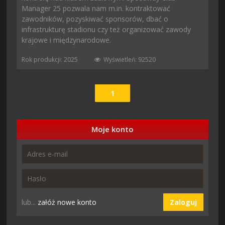
Manager 25 pozwala nam m.in. kontraktować
zawodników, pozyskiwać sponsorów, dbać o
infrastrukturę stadionu czy też organizować zawody
krajowe i międzynarodowe.
Rok produkcji: 2025
Wyświetleń: 92520
1
Moje konto
lub...
załóż nowe konto
Zaloguj