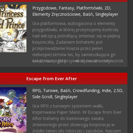
Przygodowe,
Fantasy,
Platformówki,
2D,
Elementy Zręcznościowe,
Baśń,
Singleplayer
Gra platformowa, wzbogacona o elementy
przygodówki, w której przejmujemy kontrolę
nad wilczycą potrafiącą zmieniać się w piękną
księżniczkę. Zadaniem bohaterki jest
przeprowadzenie księcia przez pełen
niebezpieczeństw las, by zamieszkująca go
wiedźma mogła przywrócić mu utracony wzrok.
Rok produkcji: 2026
Wyświetleń: 15454
Escape from Ever After
RPG,
Turowe,
Baśń,
Crowdfunding,
Indie,
2.5D,
Side-Scroll,
Singleplayer
Gra RPG z turowym systemem walki,
inspirowana Paper Mario. W Escape from Ever
After trafiamy do baśniowego świata
zmienionego przez złowrogą korporację w
źródło taniej siły roboczej i zasobów. Naszym