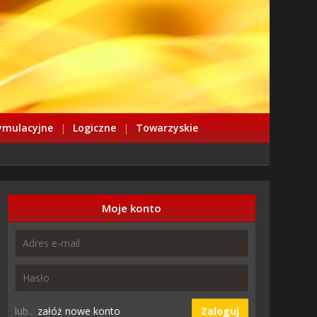
ymulacyjne
|
Logiczne
|
Towarzyskie
Moje konto
lub...
załóż nowe konto
Zaloguj