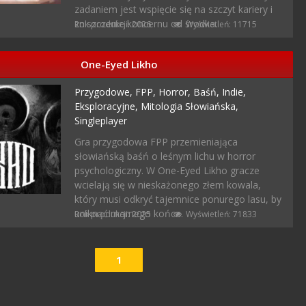
zadaniem jest wspięcie się na szczyt kariery i
zniszczenie koncernu od środka.
Rok produkcji: 2026
Wyświetleń: 11715
One-Eyed Likho
Przygodowe,
FPP,
Horror,
Baśń,
Indie,
Eksploracyjne,
Mitologia Słowiańska,
Singleplayer
Gra przygodowa FPP przemieniająca
słowiańską baśń o leśnym lichu w horror
psychologiczny. W One-Eyed Likho gracze
wcielają się w nieskażonego złem kowala,
który musi odkryć tajemnice ponurego lasu, by
uniknąć marnego końca.
Rok produkcji: 2025
Wyświetleń: 71833
1