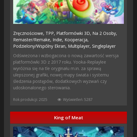
Zręcznościowe,
TPP,
Platformówki 3D,
Na 2 Osoby,
Remaster/remake,
Indie,
Kooperacja,
Podzielony/wspólny Ekran,
Multiplayer,
Singleplayer
Odświeżona i wzbogacona o nową zawartość wersja
platformówki 3D z 2017 roku. Yooka-Replaylee
wyróżnia się na tle oryginału m.in. za sprawą
ulepszonej grafiki, nowej mapy świata i systemu
śledzenia postępów, dodatkowych wyzwań czy
udoskonalonego sterowania.
Rok produkcji: 2025
Wyświetleń: 5287
King of Meat