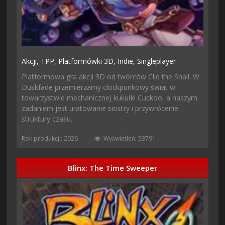
Akcji,
TPP,
Platformówki 3D,
Indie,
Singleplayer
Platformowa gra akcji 3D od twórców Clid the Snail. W
Duskfade przemierzamy clockpunkowy świat w
towarzystwie mechanicznej kukułki Cuckoo, a naszym
zadaniem jest uratowanie siostry i przywrócenie
struktury czasu.
Rok produkcji: 2026
Wyświetleń: 53791
Blinx: The Time Sweeper