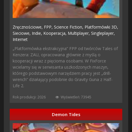
Zręcznościowe,
FPP,
Science Fiction,
Platformówki 3D,
Sieciowe,
Indie,
Kooperacja,
Multiplayer,
Singleplayer,
Internet
„Platformówka ekstrakcyjna” FPP od twórców Tales of
Kenzera: ZAU, opracowana głównie z myślą o
kooperacji wraz z pięcioma osobami. W FixForce
wcielamy się w serwisanta uszkodzonych maszyn,
którego podstawowym narzędziem pracy jest „drill-
wrench” działający podobnie do Gravity Guna z Half-
Life 2.
Rok produkcji: 2026
Wyświetleń: 73945
Demon Tides