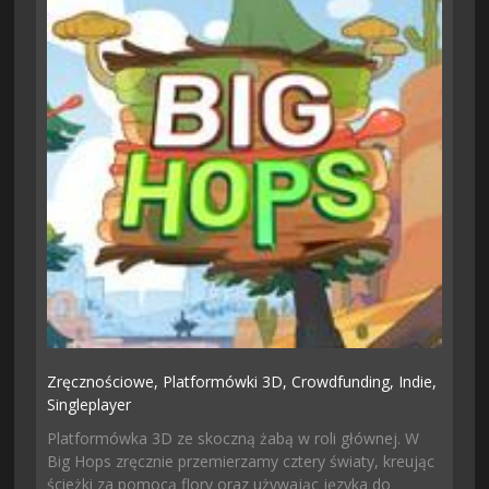
Zręcznościowe,
Platformówki 3D,
Crowdfunding,
Indie,
Singleplayer
Platformówka 3D ze skoczną żabą w roli głównej. W
Big Hops zręcznie przemierzamy cztery światy, kreując
ścieżki za pomocą flory oraz używając języka do