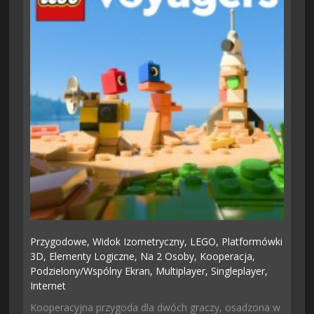
Przygodowe,
Widok Izometryczny,
LEGO,
Platformówki
3D,
Elementy Logiczne,
Na 2 Osoby,
Kooperacja,
Podzielony/wspólny Ekran,
Multiplayer,
Singleplayer,
Internet
Kooperacyjna przygoda dla dwóch graczy, osadzona w