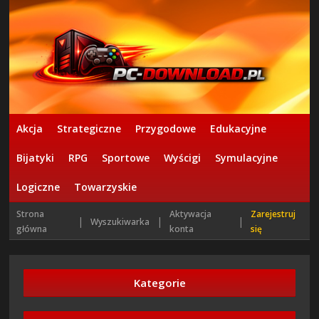
Akcja
Strategiczne
Przygodowe
Edukacyjne
Bijatyki
RPG
Sportowe
Wyścigi
Symulacyjne
Logiczne
Towarzyskie
Strona
Aktywacja
Zarejestruj
|
|
|
Wyszukiwarka
główna
konta
się
Kategorie