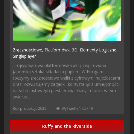
Zręcznościowe,
Platformówki 3D,
Elementy Logiczne,
Singleplayer
Trójwymiarowa platformówka akcji inspirowana
japońską sztuką składania papieru. W Hirogami
toczymy zręcznościowe walki z cyfrowymi najeźdźcami
oraz rozwiązujemy zagadki, korzystając z umiejętności
natychmiastowego przybierania różnych form, w tym
zwierząt.
Rok produkcji: 2025
Wyświetleń: 65749
Ruffy and the Riverside