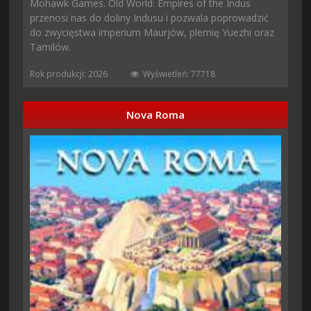
Mohawk Games. Old World: Empires of the Indus
przenosi nas do doliny Indusu i pozwala poprowadzić
do zwycięstwa imperium Maurjów, plemię Yuezhi oraz
Tamilów.
Rok produkcji: 2026
Wyświetleń: 77718
Nova Roma