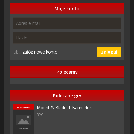
Moje konto
lub...
załóż nowe konto
Zaloguj
Polecamy
Polecane gry
Mount & Blade II: Bannerlord
RPG