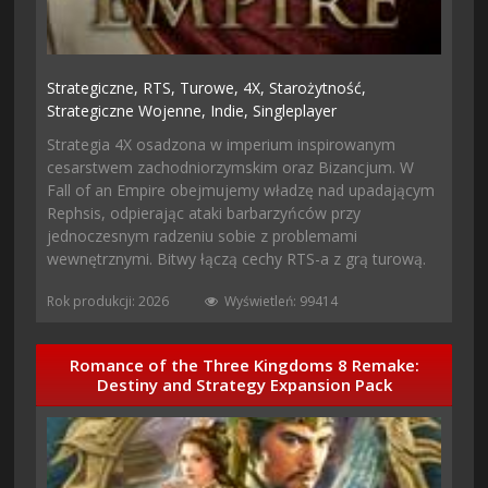
Strategiczne,
RTS,
Turowe,
4X,
Starożytność,
Strategiczne Wojenne,
Indie,
Singleplayer
Strategia 4X osadzona w imperium inspirowanym
cesarstwem zachodniorzymskim oraz Bizancjum. W
Fall of an Empire obejmujemy władzę nad upadającym
Rephsis, odpierając ataki barbarzyńców przy
jednoczesnym radzeniu sobie z problemami
wewnętrznymi. Bitwy łączą cechy RTS-a z grą turową.
Rok produkcji: 2026
Wyświetleń: 99414
Romance of the Three Kingdoms 8 Remake:
Destiny and Strategy Expansion Pack