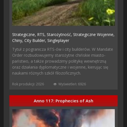
Strategiczne,
RTS,
Starożytność,
Strategiczne Wojenne,
Chiny,
City Builder,
Singleplayer
Tytuł z pogranicza RTS-ów i city builderów. W Mandate
Order rozbudowujemy starożytne chińskie miasto-
państwo, a także prowadzimy politykę wewnętrzną
oraz działania dyplomatyczne i wojenne, kierując się
naukami różnych szkół filozoficznych.
Rok produkcji: 2026
Wyświetleń: 6926
Anno 117: Prophecies of Ash