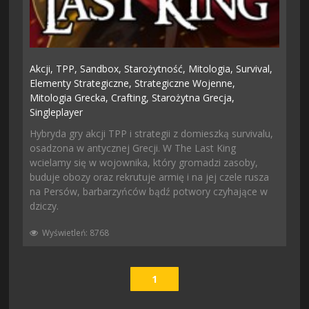
Akcji,
TPP,
Sandbox,
Starożytność,
Mitologia,
Survival,
Elementy Strategiczne,
Strategiczne Wojenne,
Mitologia Grecka,
Crafting,
Starożytna Grecja,
Singleplayer
Hybryda gry akcji TPP i strategii z domieszką survivalu,
osadzona w antycznej Grecji. W The Last King
wcielamy się w wojownika, który gromadzi zasoby,
buduje obozy oraz rekrutuje armię i na jej czele rusza
na Persów, barbarzyńców bądź potwory czyhające w
dziczy.
Wyświetleń: 8768
1