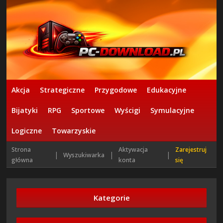
Akcja
Strategiczne
Przygodowe
Edukacyjne
Bijatyki
RPG
Sportowe
Wyścigi
Symulacyjne
Logiczne
Towarzyskie
Strona
Aktywacja
Zarejestruj
|
|
|
Wyszukiwarka
główna
konta
się
Kategorie