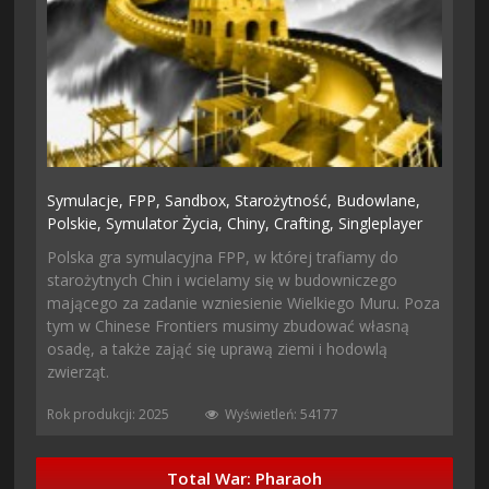
Symulacje,
FPP,
Sandbox,
Starożytność,
Budowlane,
Polskie,
Symulator Życia,
Chiny,
Crafting,
Singleplayer
Polska gra symulacyjna FPP, w której trafiamy do
starożytnych Chin i wcielamy się w budowniczego
mającego za zadanie wzniesienie Wielkiego Muru. Poza
tym w Chinese Frontiers musimy zbudować własną
osadę, a także zająć się uprawą ziemi i hodowlą
zwierząt.
Rok produkcji: 2025
Wyświetleń: 54177
Total War: Pharaoh