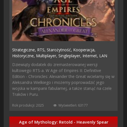
Strategiczne,
RTS,
Starożytność,
Kooperacja,
Historyczne,
Multiplayer,
Singleplayer,
Internet,
LAN
Dziewiąty dodatek do zremasterowanej wersji
kultowego RTS-a. W Age of Empires II: Definitive
Edition - Chronicles: Alexander the Great wcielamy się w
Aleksandra Wielkiego i możemy poprowadzić jego
wojska w kampanii fabularnej, a także stanąć na czele
Traków i Puru.
Rok produkcji: 2025
Wyświetleń: 63177
Age of Mythology: Retold - Heavenly Spear