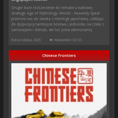
Drugie duże rozszerzenie do remake'u kultowej
strategii. Age of Mythology: Retold - Heavenly Spear
przenosi nas do świata z mitologii japońskiej, oddając
do dyspozycji tamtejsze bóstwa i jednostki, na czele z
samurajami i shinobi, ale też yokai (demonami).
Rok produkcji: 2025
Wyświetleń: 32133
Chinese Frontiers