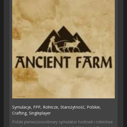
Symulacje,
FPP,
Rolnicze,
Starożytność,
Polskie,
Crafting,
Singleplayer
Polski pierwszoosobowy symulator hodowli i rolnictwa