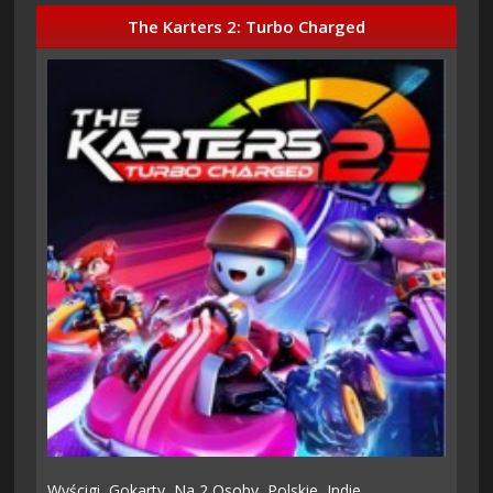
The Karters 2: Turbo Charged
Wyścigi,
Gokarty,
Na 2 Osoby,
Polskie,
Indie,