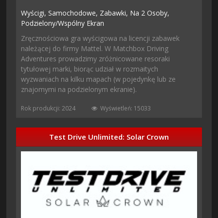
Wyścigi,
Samochodowe,
Zabawki,
Na 2 Osoby,
Podzielony/wspólny Ekran
Zręcznościowa gra wyścigowa na licencji zabawek
należącej do firmy Mattel. W Matchbox Driving
Adventures prowadzimy zróżnicowane resoraki
tytułowej marki, biorąc udział w rozmaitych
wyzwaniach na kilku mapach (w pojedynkę lub ze
znajomymi na podzielonym ekranie).
Rok produkcji: 2024
Wyświetleń: 15033
Test Drive Unlimited: Solar Crown