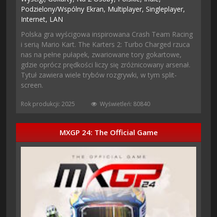
Podzielony/wspólny Ekran,
Multiplayer,
Singleplayer,
Internet,
LAN
Polska gra wyścigowa inspirowana Crash Team Racing
i serią Mario Kart. The Karters 2: Turbo Charged rzuca
nas na pełne pułapek, zwariowane tory gokartowe,
gdzie oprócz prędkości liczy się zróżnicowany arsenał.
Tytuł zawiera wiele trybów rozgrywki, w tym split-
screen.
Rok produkcji: 2025
Wyświetleń: 80840
MXGP 24: The Official Game