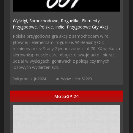
Wyścigi,
Samochodowe,
Roguelike,
Elementy
Przygodowe,
Polskie,
Indie,
Przygodowe Gry Akcji
Polska przygodowa gra akcji z samochodem w roli
głównej i elementami roguelike. W Heading Out
mkniemy przez Stany Zjednoczone z lat 70. XX wieku za
kierownicą muscle cara, dbając o swoje auto i biorąc
udział w wyścigach, gonitwach z policją czy innych
losowych wydarzeniach.
Rok produkcji: 2024
Wyświetleń: 81223
MotoGP 24