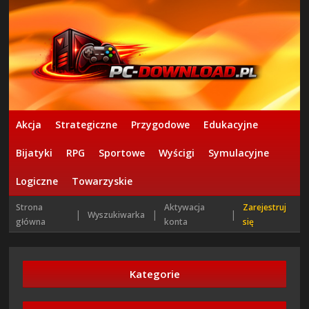
Akcja
Strategiczne
Przygodowe
Edukacyjne
Bijatyki
RPG
Sportowe
Wyścigi
Symulacyjne
Logiczne
Towarzyskie
Strona
Aktywacja
Zarejestruj
|
|
|
Wyszukiwarka
główna
konta
się
Kategorie