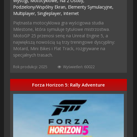
Wyścigi,
Motocyklowe,
Na 2 Osoby,
Podzielony/wspólny Ekran,
Elementy Symulacyjne,
Multiplayer,
Singleplayer,
Internet
Piętnasta motocyklowa gra wyścigowa studia
Milestone, która symuluje tytułowe mistrzostwa.
MotoGP 25 przenosi serię na Unreal Engine 5, a
największą nowością są trzy treningowe dyscypliny:
Motard, Mini Bikes i Flat Track, rozgrywane na
specjalnych trasach.
Rok produkcji: 2025
Wyświetleń: 60022
Forza Horizon 5: Rally Adventure