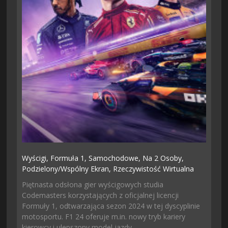
Wyścigi,
Formuła 1,
Samochodowe,
Na 2 Osoby,
Podzielony/wspólny Ekran,
Rzeczywistość Wirtualna
Piętnasta odsłona gier wyścigowych studia
Codemasters korzystających z oficjalnej licencji
Formuły 1, odtwarzająca sezon 2024 w tej dyscyplinie
motosportu. F1 24 oferuje m.in. nowy tryb kariery
kierowcy i ulepszony model jazdy.