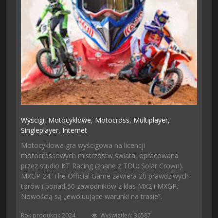
Wyścigi,
Motocyklowe,
Motocross,
Multiplayer,
Singleplayer,
Internet
Motocyklowa gra wyścigowa na licencji
motocrossowych mistrzostw świata, opracowana
przez studio KT Racing (znane z TDU: Solar Crown).
MXGP 24: The Official Game zawiera 20 prawdziwych
torów i ponad 50 zawodników z klas MX2 i MXGP.
Nowością są „ewoluujące warunki na trasie”.
Rok produkcji: 2024
Wyświetleń: 36587