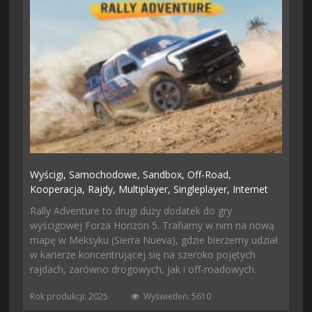
Wyścigi,
Samochodowe,
Sandbox,
Off-Road,
Kooperacja,
Rajdy,
Multiplayer,
Singleplayer,
Internet
Rally Adventure to drugi duży dodatek do gry
wyścigowej Forza Horizon 5. Trafiamy w nim na nową
mapę w Meksyku (Sierra Nueva), gdzie bierzemy udział
w karierze koncentrującej się na szeroko pojętych
rajdach, zarówno drogowych, jak i off-roadowych.
Rok produkcji: 2025
Wyświetleń: 5610