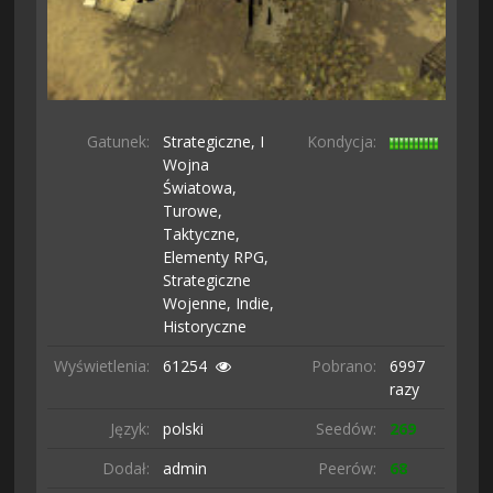
Gatunek:
Strategiczne,
I
Kondycja:
Wojna
Światowa,
Turowe,
Taktyczne,
Elementy RPG,
Strategiczne
Wojenne,
Indie,
Historyczne
Wyświetlenia:
61254
Pobrano:
6997
razy
Język:
polski
Seedów:
269
Dodał:
admin
Peerów:
68