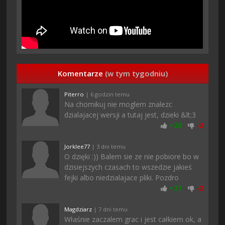
Komentarze
(w tym tygodniu)
Piterro
| 6 godzin temu
Na chomikuj nie moglem znalezc
dzialajacej wersji a tutaj jest, dzieki &lt;3
+
28
-
2
Jorklee77
| 3 dni temu
O dzięki :)) Balem sie ze nie pobiore bo w
dzisiejszych czasach to wszedzie jakieś
fejki albo niedzialajace pliki. Pozdro
+
27
-
2
Magdziarz
| 7 dni temu
Właśnie zaczalem grac i jest całkiem ok, a