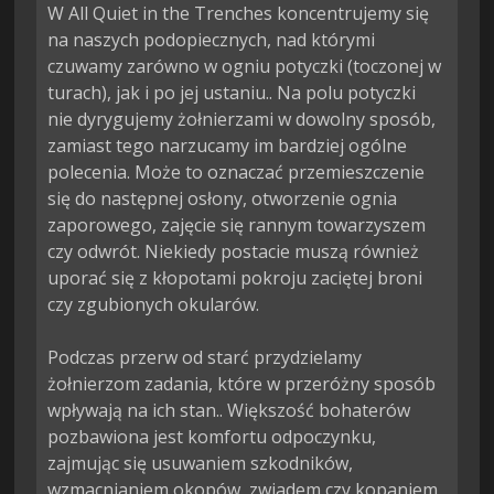
W All Quiet in the Trenches koncentrujemy się 
na naszych podopiecznych, nad którymi 
czuwamy zarówno w ogniu potyczki (toczonej w 
turach), jak i po jej ustaniu.. Na polu potyczki 
nie dyrygujemy żołnierzami w dowolny sposób, 
zamiast tego narzucamy im bardziej ogólne 
polecenia. Może to oznaczać przemieszczenie 
się do następnej osłony, otworzenie ognia 
zaporowego, zajęcie się rannym towarzyszem 
czy odwrót. Niekiedy postacie muszą również 
uporać się z kłopotami pokroju zaciętej broni 
czy zgubionych okularów.

Podczas przerw od starć przydzielamy 
żołnierzom zadania, które w przeróżny sposób 
wpływają na ich stan.. Większość bohaterów 
pozbawiona jest komfortu odpoczynku, 
zajmując się usuwaniem szkodników, 
wzmacnianiem okopów, zwiadem czy kopaniem 