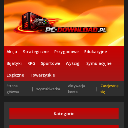
Akcja
Strategiczne
Przygodowe
Edukacyjne
Bijatyki
RPG
Sportowe
Wyścigi
Symulacyjne
Logiczne
Towarzyskie
Strona
Aktywacja
Zarejestruj
|
|
|
Wyszukiwarka
główna
konta
się
Kategorie