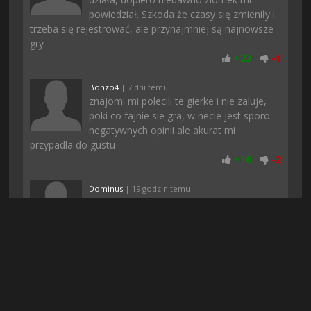
powiedział. Szkoda że czasy się zmieniły i
trzeba się rejestrować, ale przynajmniej są najnowsze
gry
+
23
-
1
Bonzo4
| 7 dni temu
znajomi mi polecili te gierke i nie zaluje,
poki co fajnie sie gra, w necie jest sporo
negatywnych opinii ale akurat mi
przypadla do gustu
+
16
-
2
Dominus
| 19 godzin temu
Uwielbiam takie klimaty, wciąga od
samego początku i nie nudzi po czasie,
polecam każdemu
+
16
-
1
Mosiadz
| 2 dni temu
moim zdaniem ci co hejtują to pewnie
konkurencja, bo póki co wszystko śmiga