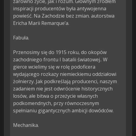
zarówno życie, jak i rozum. Głównym źródłem 
inspiracji producentów była antywojenna 
powieść. Na Zachodzie bez zmian. autorstwa 
Ericha Marii Remarque’a.

Fabuła.

Przenosimy się do 1915 roku, do okopów 
zachodniego frontu I batalii światowej.. W 
gierce wcielimy się w rolę podoficera 
wydającego rozkazy niemieckiemu oddziałowi 
żołnierzy. Jak podkreślają producenci, naszym 
zadaniem nie jest odwrócenie historycznych 
losów, ale bitwa o przeżycie własnych 
podkomendnych, przy równoczesnym 
spełnianiu gigantycznych ambicji dowódców.

Mechanika.
