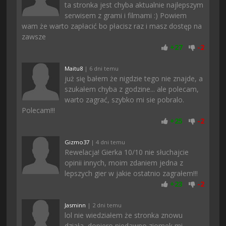
ta stronka jest chyba aktualnie najlepszym
serwisem z grami i filmami :) Powiem
wam że warto zapłacić bo płacisz raz i masz dostęp na
zawsze
+
27
-
2
Maitu8
| 6 dni temu
już się bałem że nigdzie tego nie znajde, a
szukałem chyba z godzine... ale polecam,
warto zagrać, szybko mi sie pobralo.
Polecam!!!
+
25
-
2
Gizmo37
| 4 dni temu
Rewelacja! Gierka 10/10 nie słuchajcie
opinii innych, moim zdaniem jedna z
lepszych gier w jakie ostatnio zagrałem!!!
+
23
-
2
Jasminn
| 2 dni temu
lol nie wiedziałem że stronka znowu
działa, dopiero niedawno ziomek mi