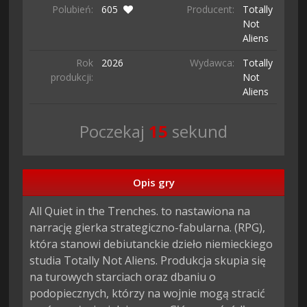
Polubień:
605
Producent:
Totally
Not
Aliens
Rok
2026
Wydawca:
Totally
produkcji:
Not
Aliens
Poczekaj
14
sekund
Opis gry
All Quiet in the Trenches. to nastawiona na 
narrację gierka strategiczno-fabularna. (RPG), 
która stanowi debiutanckie dzieło niemieckiego 
studia Totally Not Aliens. Produkcja skupia się 
na turowych starciach oraz dbaniu o 
podopiecznych, którzy na wojnie mogą stracić 