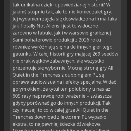
tak unikalna dzięki opowiedzianej historii? W
jakimś stopniu tak, ale to nie koniec zalet gry.
Jej wydaniem zajęła się doświadczona firma taka
jak Totally Not Aliens i jest to widoczne
zarówno w fabule, jak i w warstwie graficznej.
Sami bohaterowie produkcji z 2026 roku
również wyróżniają się na tle innych gier tego
gatunku. W całej historii gry mającej 269 seedów
nie brak wątków zabawnych, ale wszystko
prezentuje się wybornie. Mocną stroną gry All
Quiet in the Trenches z dubbingiem PL są
oprawa audiowizualna i efekty specjalne. Widać
gołym okiem, że tytuł ten polubiony u nas aż
605 razy naprawdę robi wrażenie – zwłaszcza
gdyby porównać go do innych produkcji. Tak
czy inaczej, to co w całej grze All Quiet in the
Trenches download z lektorem PL wypadło
ekstra, to najpewniej ścieżka dźwiękowa.