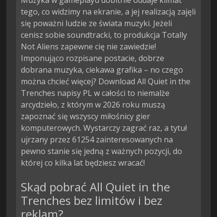
Muzyka w gameplayu dobitnie oddaje klimat
tego, co widzimy na ekranie, a jej realizacją zajęli
się poważni ludzie ze świata muzyki. Jeżeli
cenisz sobie soundtracki, to produkcja Totally
Not Aliens zapewne cię nie zawiedzie!
Imponująco rozpisane postacie, dobrze
dobrana muzyka, ciekawa grafika – no czego
można chcieć więcej? Download All Quiet in the
Trenches napisy PL w całości to niemalże
arcydzieło, z którym w 2026 roku muszą
zapoznać się wszyscy miłośnicy gier
komputerowych. Wystarczy zagrać raz, a tytuł
ujrzany przez 61254 zainteresowanych na
pewno stanie się jedną z ważnych pozycji, do
której co kilka lat będziesz wracać!
Skąd pobrać All Quiet in the
Trenches bez limitów i bez
reklam?