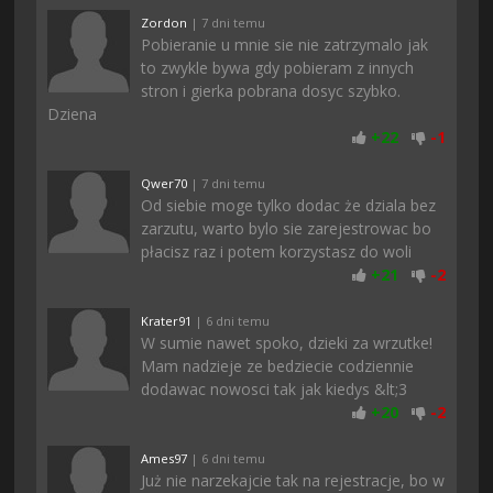
Zordon
| 7 dni temu
Pobieranie u mnie sie nie zatrzymalo jak
to zwykle bywa gdy pobieram z innych
stron i gierka pobrana dosyc szybko.
Dziena
+
22
-
1
Qwer70
| 7 dni temu
Od siebie moge tylko dodac że dziala bez
zarzutu, warto bylo sie zarejestrowac bo
płacisz raz i potem korzystasz do woli
+
21
-
2
Krater91
| 6 dni temu
W sumie nawet spoko, dzieki za wrzutke!
Mam nadzieje ze bedziecie codziennie
dodawac nowosci tak jak kiedys &lt;3
+
20
-
2
Ames97
| 6 dni temu
Już nie narzekajcie tak na rejestracje, bo w