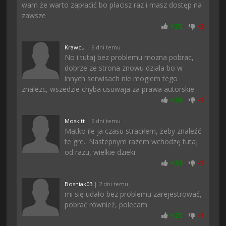
wam że warto zapłacić bo płacisz raz i masz dostęp na
zawsze
+
25
-
2
Krawcu
| 6 dni temu
No i tutaj bez problemu mozna pobrac,
dobrze ze strona znowu dziala bo w
innych serwisach nie moglem tego
znalezc, wszedzie chyba usuwaja za prawa autorskie
+
26
-
1
Moskitt
| 6 dni temu
Matko ile ja czasu straciłem, żeby znaleźć
te gre.. Nastepnym razem wchodzę tutaj
od razu, wielkie dzieki
+
24
-
1
Bosniak03
| 2 dni temu
mi się udało bez problemu zarejestrować,
pobrać również, polecam
+
23
-
1