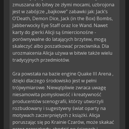
zmuszana do bitwy ze złymi mocami, uzbrojona 
jest w zabójcze „bajkowe” zabawki jak: Jack’s 
O’Death, Demon Dice, Jack (in the Box) Bombs, 
Jabberwocky Eye Staff oraz Ice Wand. Nawet 
karty do gierki Alicji są śmiercionośne - 
porównywalne do latających brzytew, mogą 
skaleczyć albo poszatkować przeciwnika. Dla 
urozmaicenia Alicja używa w bitwie także wielu 
tradycyjnych przedmiotów.

Gra powstała na bazie engine Quake III Arena , 
dzięki dlaczego środowisko jest w pełni 
trójwymiarowe. Niewątpliwie zwraca uwagę 
niesamowita pomysłowość i kreatywność 
producentów scenografii, którzy utworzyli 
rozbudowany i sugestywny świat oparty na 
motywach zaczerpniętych z książki. Alicja 
poruszając się po Krainie Czarów, może skakać 