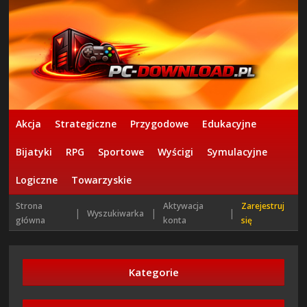
Akcja
Strategiczne
Przygodowe
Edukacyjne
Bijatyki
RPG
Sportowe
Wyścigi
Symulacyjne
Logiczne
Towarzyskie
Strona
Aktywacja
Zarejestruj
|
|
|
Wyszukiwarka
główna
konta
się
Kategorie