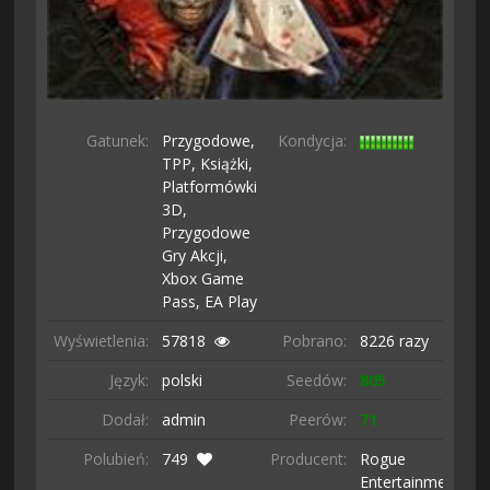
Gatunek:
Przygodowe,
Kondycja:
TPP,
Książki,
Platformówki
3D,
Przygodowe
Gry Akcji,
Xbox Game
Pass,
EA Play
Wyświetlenia:
57818
Pobrano:
8226 razy
Język:
polski
Seedów:
805
Dodał:
admin
Peerów:
71
Polubień:
749
Producent:
Rogue
Entertainment