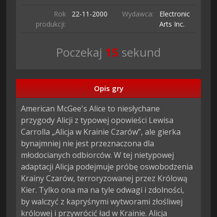
Rok
22-11-
2000
Wydawca:
Electronic
produkcji:
Arts Inc.
Poczekaj
13
sekund
Opis gry
American McGee's Alice to niesłychane 
przygody Alicji z typowej opowieści Lewisa 
Carrolla „Alicja w Krainie Czarów”, ale gierka 
bynajmniej nie jest przeznaczona dla 
młodocianych odbiorców. W tej nietypowej 
adaptacji Alicja podejmuje próbę oswobodzenia 
Krainy Czarów, terroryzowanej przez Królową 
Kier. Tylko ona ma na tyle odwagi i zdolności, 
by walczyć z kapryśnymi wytworami złośliwej 
królowej i przywrócić ład w Krainie. Alicja 