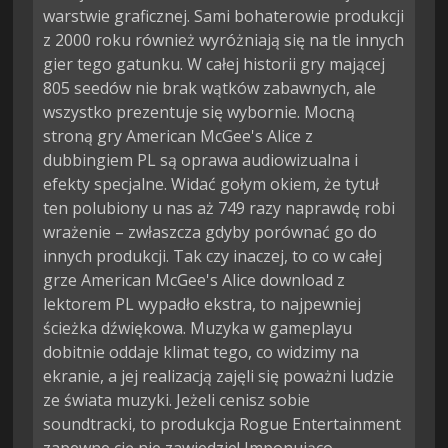
warstwie graficznej. Sami bohaterowie produkcji
z 2000 roku również wyróżniają się na tle innych
gier tego gatunku. W całej historii gry mającej
805 seedów nie brak wątków zabawnych, ale
wszystko prezentuje się wybornie. Mocną
stroną gry American McGee's Alice z
dubbingiem PL są oprawa audiowizualna i
efekty specjalne. Widać gołym okiem, że tytuł
ten polubiony u nas aż 749 razy naprawdę robi
wrażenie – zwłaszcza gdyby porównać go do
innych produkcji. Tak czy inaczej, to co w całej
grze American McGee's Alice download z
lektorem PL wypadło ekstra, to najpewniej
ścieżka dźwiękowa. Muzyka w gameplayu
dobitnie oddaje klimat tego, co widzimy na
ekranie, a jej realizacją zajęli się poważni ludzie
ze świata muzyki. Jeżeli cenisz sobie
soundtracki, to produkcja Rogue Entertainment