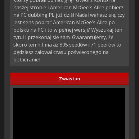
którzy pobrali od nas grę? Utwórz konto na
naszej stronie i American McGee's Alice pobierz
na PC dubbing PL już dziś! Nadal wahasz się, czy
jest sens pobrać American McGee's Alice po
polsku na PC i to w pełnej wersji? Wyszukaj ten
tytuł i przekonaj się sam. Gwarantujemy, że
skoro ten hit ma aż 805 seedów i 71 peerów to
będziesz żałował czasu poświęconego na
pobieranie!
Zwiastun