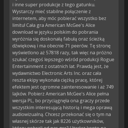
i inne super produkcje z tego gatunku.
Wystarczy mieć stabilne połączenie z
internetem, aby móc pobierać wszystko bez
limitu! Cała gra American McGee's Alice
download w języku polskim do pobrania
wyróżnia się doskonałą fabułą oraz ścieżką
dźwiękową i ma obecnie 71 peerów. Tę stronę
wyświetlono aż 57818 razy, tak więc na próżno
szukać czegoś lepszego wśród produkcji Rogue
Entertainment z ostatnich lat. Prawdą jest, że
wydawnictwo Electronic Arts Inc. oraz cała
reszta ekipy wykonała ciężką pracę, której
efektem jest ogromne zainteresowanie i aż 749
lajków. Pobierz American McGee's Alice pełna
wersja PL, bo przyciągnęła ona graczy przede
wszystkim interesującą historią i mega oprawą
audiowizualną. Chcesz przekonać się o tym na
własnej skórze tak jak 8226 użytkowników,