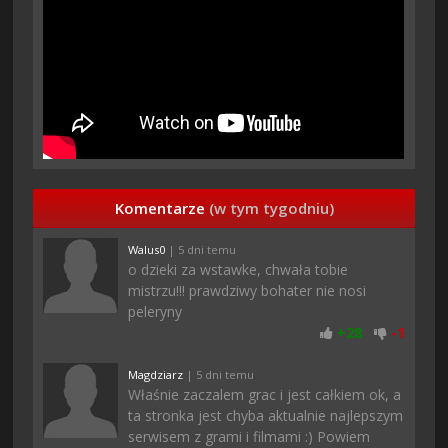
Komentarze
(w tym tygodniu)
Walus0
| 5 dni temu
o dzieki za wstawke, chwała tobie
mistrzu!!! prawdziwy bohater nie nosi
peleryny
+
28
-
1
Magdziarz
| 5 dni temu
Właśnie zaczalem grac i jest całkiem ok, a
ta stronka jest chyba aktualnie najlepszym
serwisem z grami i filmami :) Powiem