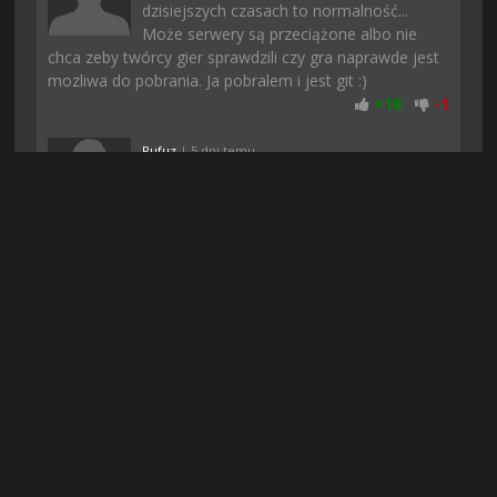
dzisiejszych czasach to normalność...
Może serwery są przeciążone albo nie
chca zeby twórcy gier sprawdzili czy gra naprawde jest
mozliwa do pobrania. Ja pobralem i jest git :)
+
18
-
1
Rufuz
| 5 dni temu
Polecam. U mnie normalnie się da grac, a
podczas pobierania nic nie zacinało, może
to wina waszego internetu
+
15
-
2
Gizmo37
| 3 dni temu
Rewelacja! Gierka 10/10 nie słuchajcie
opinii innych, moim zdaniem jedna z
lepszych gier w jakie ostatnio zagrałem!!!
+
12
-
2
Arni
| 6 dni temu
Download taki szybki, że aż byłem w
szoku. Na innych stronach znalazlem te
gre ale było za mało seedów i nie chciało