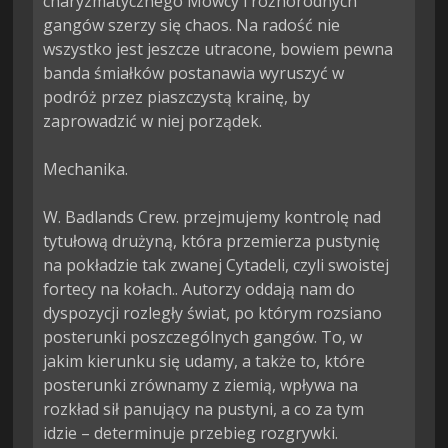
charyzmatycznego Mówcy i różnorodnych 
gangów szerzy się chaos. Na radość nie 
wszystko jest jeszcze utracone, bowiem pewna 
banda śmiałków postanawia wyruszyć w 
podróż przez piaszczystą krainę, by 
zaprowadzić w niej porządek.

Mechanika.

W. Badlands Crew. przejmujemy kontrolę nad 
tytułową drużyną, która przemierza pustynię 
na pokładzie tak zwanej Cytadeli, czyli swoistej 
fortecy na kołach.. Autorzy oddają nam do 
dyspozycji rozległy świat, po którym rozsiano 
posterunki poszczególnych gangów. To, w 
jakim kierunku się udamy, a także to, które 
posterunki zrównamy z ziemią, wpływa na 
rozkład sił panujący na pustyni, a co za tym 
idzie – determinuje przebieg rozgrywki.
