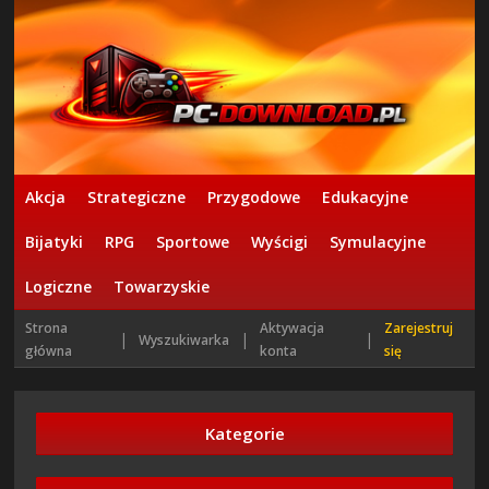
Akcja
Strategiczne
Przygodowe
Edukacyjne
Bijatyki
RPG
Sportowe
Wyścigi
Symulacyjne
Logiczne
Towarzyskie
Strona
Aktywacja
Zarejestruj
|
|
|
Wyszukiwarka
główna
konta
się
Kategorie