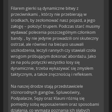
Filarem gierki są dynamiczne bitwy z 
przeciwnikami. , którzy nie przebierają w 
środkach, by zezłomować nasz pojazd, a jego 
załogę – położyć trupem. Podczas starć musimy 
wydawać polecenia poszczególnym członkom 
bandy. , by nie jedynie prowadzili oni skuteczny 
ostrzał, ale również na bieżąco usuwali 
uszkodzenia, leczyli rannych czy stawiali czoła 
wrogom próbującym dokonać abordażu. Jako 
że na polu potyczki wszystko losy się 
dynamicznie, trzeba wykazywać się zmysłem 
taktycznym, a także zręcznością i refleksem.

Na naszej drodze stają przedstawiciele 
różnorodnych gangów.. Spluwoświry, 
Podpalacze, Sępy oraz Klauni różnią się 
pomiędzy sobą wyposażeniem oraz sposobami 
działania, co wymaga poznania ich słabych 