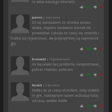
to wina waszego internetu
+
27
-
1
Jasminn
| 4 dni temu
lol nie wiedziałem że stronka znowu
działa, dopiero niedawno ziomek mi
powiedział. Szkoda że czasy się zmieniły i
trzeba się rejestrować, ale przynajmniej są najnowsze
gry
+
26
-
1
Bosniak03
| 19 godzin temu
mi się udało bez problemu zarejestrować,
pobrać również, polecam
+
24
-
1
Moskitt
| 2 dni temu
Matko ile ja czasu straciłem, żeby znaleźć
te gre.. Nastepnym razem wchodzę tutaj
od razu, wielkie dzieki
+
23
-
2