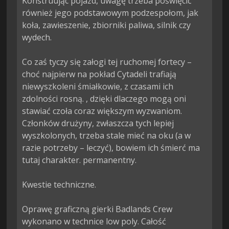
Konstruując pojazd, uwagę trzeba poświęcić 
również jego podstawowym podzespołom, jak 
koła, zawieszenie, zbiorniki paliwa, silnik czy 
wydech.

Co zaś tyczy się załogi tej ruchomej fortecy – 
choć najpierw na pokład Cytadeli trafiają 
niewyszkoleni śmiałkowie, z czasami ich 
zdolności rosną. , dzięki dlaczego mogą oni 
stawiać czoła coraz większym wyzwaniom. 
Członków drużyny, zwłaszcza tych lepiej 
wyszkolonych, trzeba stale mieć na oku (a w 
razie potrzeby – leczyć), bowiem ich śmierć ma 
tutaj charakter. permanentny.

Kwestie techniczne.

Oprawę graficzną gierki Badlands Crew 
wykonano w technice low poly. Całość 