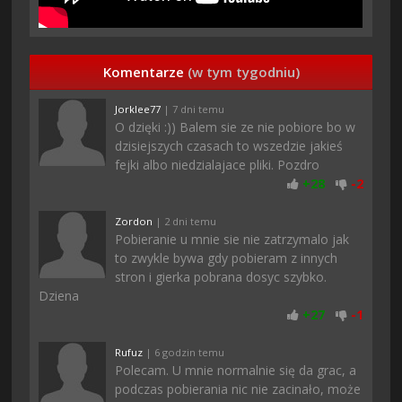
Komentarze
(w tym tygodniu)
Jorklee77
| 7 dni temu
O dzięki :)) Balem sie ze nie pobiore bo w
dzisiejszych czasach to wszedzie jakieś
fejki albo niedzialajace pliki. Pozdro
+
28
-
2
Zordon
| 2 dni temu
Pobieranie u mnie sie nie zatrzymalo jak
to zwykle bywa gdy pobieram z innych
stron i gierka pobrana dosyc szybko.
Dziena
+
27
-
1
Rufuz
| 6 godzin temu
Polecam. U mnie normalnie się da grac, a
podczas pobierania nic nie zacinało, może