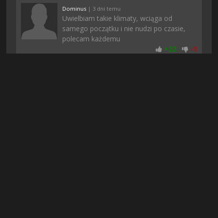
Dominus
| 3 dni temu
Uwielbiam takie klimaty, wciąga od
samego początku i nie nudzi po czasie,
polecam każdemu
+
22
-
1
Mosiadz
| 3 dni temu
moim zdaniem ci co hejtują to pewnie
konkurencja, bo póki co wszystko śmiga
jak należy, przynajmniej u mnie :)
+
22
-
1
Krawcu
| 2 dni temu
No i tutaj bez problemu mozna pobrac,
dobrze ze strona znowu dziala bo w
innych serwisach nie moglem tego
znalezc, wszedzie chyba usuwaja za prawa autorskie
+
22
-
1
Elisium
| 6 dni temu
Mi wszystko dziala i nawet szybko sie