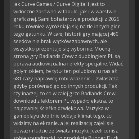
jak Curve Games / Curve Digital i jest to
widoczne zarówno w fabule, jak i w warstwie
graficznej. Sami bohaterowie produkcji z 2025
roku również wyróżniają się na tle innych gier
tego gatunku. W całej historii gry mającej 460
seedów nie brak wątków zabawnych, ale
wszystko prezentuje się wybornie. Mocną
stroną gry Badlands Crew z dubbingiem PL są
oprawa audiowizualna i efekty specjalne. Widać
gołym okiem, że tytuł ten polubiony u nas aż
681 razy naprawdę robi wrażenie – zwłaszcza
gdyby porównać go do innych produkcji. Tak
czy inaczej, to co w całej grze Badlands Crew
download z lektorem PL wypadło ekstra, to
najpewniej ścieżka dźwiękowa. Muzyka w
gameplayu dobitnie oddaje klimat tego, co
widzimy na ekranie, a jej realizacją zajęli się
poważni ludzie ze świata muzyki. Jeżeli cenisz
sobie soundtracki, to produkcja Runner Duck