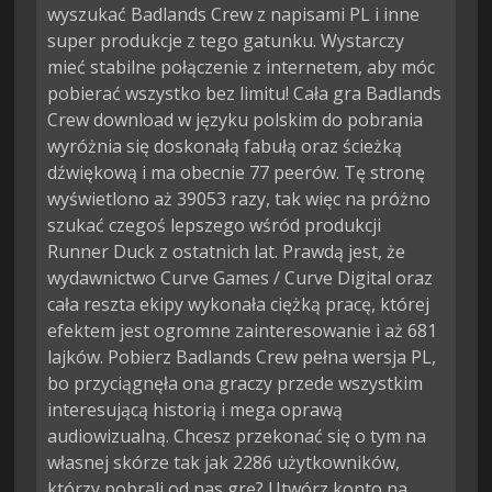
wyszukać Badlands Crew z napisami PL i inne
super produkcje z tego gatunku. Wystarczy
mieć stabilne połączenie z internetem, aby móc
pobierać wszystko bez limitu! Cała gra Badlands
Crew download w języku polskim do pobrania
wyróżnia się doskonałą fabułą oraz ścieżką
dźwiękową i ma obecnie 77 peerów. Tę stronę
wyświetlono aż 39053 razy, tak więc na próżno
szukać czegoś lepszego wśród produkcji
Runner Duck z ostatnich lat. Prawdą jest, że
wydawnictwo Curve Games / Curve Digital oraz
cała reszta ekipy wykonała ciężką pracę, której
efektem jest ogromne zainteresowanie i aż 681
lajków. Pobierz Badlands Crew pełna wersja PL,
bo przyciągnęła ona graczy przede wszystkim
interesującą historią i mega oprawą
audiowizualną. Chcesz przekonać się o tym na
własnej skórze tak jak 2286 użytkowników,
którzy pobrali od nas grę? Utwórz konto na