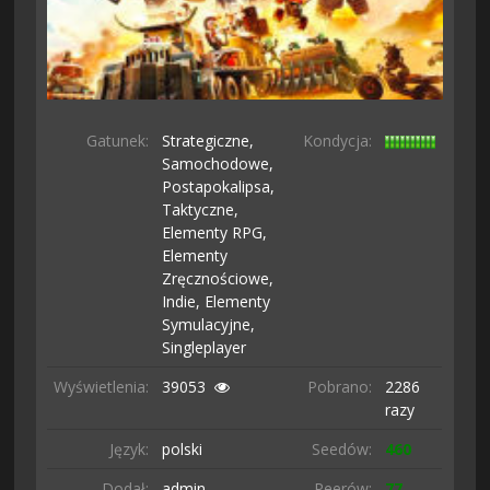
Gatunek:
Strategiczne,
Kondycja:
Samochodowe,
Postapokalipsa,
Taktyczne,
Elementy RPG,
Elementy
Zręcznościowe,
Indie,
Elementy
Symulacyjne,
Singleplayer
Wyświetlenia:
39053
Pobrano:
2286
razy
Język:
polski
Seedów:
460
Dodał:
admin
Peerów:
77