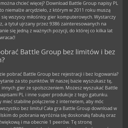
 można chcieć więcej? Download Battle Group napisy PL
 to niemalże arcydzieło, z którym w 2011 roku muszą
 się wszyscy miłośnicy gier komputerowych. Wystarczy
z, a tytuł ujrzany przez 9386 zainteresowanych na
nie się jedną z ważnych pozycji, do której co kilka lat
wracać!
obrać Battle Group bez limitów i bez
m?
zie pobrać Battle Group bez rejestracji i bez logowania?
pytanie za sto punktów. W naszej bazie wyszukasz tę,
le innych gier ze spolszczeniem. Możesz wyszukać Battle
apisami PL i inne super produkcje z tego gatunku.
 mieć stabilne połączenie z internetem, aby móc
wszystko bez limitu! Cała gra Battle Group download w
lskim do pobrania wyróżnia się doskonałą fabułą oraz
źwiękową i ma obecnie 1 peerów. Tę stronę