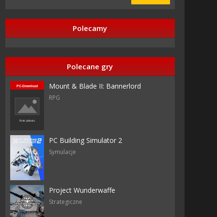
Polecamy
Polecane gry
Mount & Blade II: Bannerlord
RPG
PC Building Simulator 2
Symulacje
Project Wunderwaffe
Strategiczne