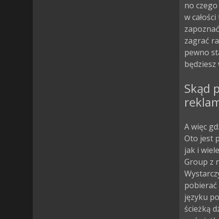
no czego
w całości
zapoznać
zagrać ra
pewno sta
będziesz 
Skąd p
rekla
A więc gd
Oto jest 
jak i wie
Group z n
Wystarczy
pobierać 
języku po
ścieżką d