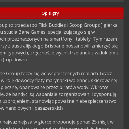
Opis gry
oup to trzecia (po Flick Buddies i Scoop Groups ) gierka 
 studia Bane Games, specjalizującego się w 
ach przeznaczonych na smartfony i tablety. Tym razem 
zy z australijskiego Brisbane postanowili zmierzyć się 
em typowych, zręcznościowych strzelanek z widokiem z 
a (top-down).

tle Group toczy się we współczesnych realiach. Gracz 
ę w rolę dowódcy floty marynarki wojennej, skierowanej 
zpieczne, opanowane przez piratów wody. Wkrótce 
ię, że bandyci są wspaniale zorganizowani i dysponują 
 uzbrojeniem, stanowiąc poważne niebezpieczeństwo 
ów handlowych i pasażerskich.

najważniejsza w gierce proponuje ponad 25 misji, w 
tórych trzeba stawić czoła setkom wrogich jednostek i 