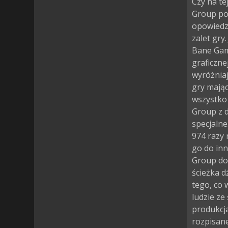
Czy na te
Group pob
opowiedzi
zalet gry
Bane Game
graficzne
wyróżniaj
gry mają
wszystko 
Group z 
specjalne
974 razy
go do inn
Group do
ścieżka 
tego, co w
ludzie ze
produkcj
rozpisane