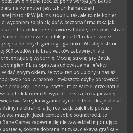
j podstawie można rzec, że pełna wersja gry Battle
ierz na komputer jest tak unikalna dzięki
anej historii? W jakimś stopniu tak, ale to nie koniec
. Jej wydaniem zajęła się doświadczona firma taka jak
s i jest to widoczne zarówno w fabule, jak i w warstwie
j. Sami bohaterowie produkcji z 2011 roku również
ą się na tle innych gier tego gatunku. W całej historii
cej 800 seedów nie brak wątków zabawnych, ale
prezentuje się wybornie. Mocną stroną gry Battle
dubbingiem PL są oprawa audiowizualna i efekty
. Widać gołym okiem, że tytuł ten polubiony u nas aż
 naprawdę robi wrażenie – zwłaszcza gdyby porównać
ych produkcji. Tak czy inaczej, to co w całej grze Battle
wnload z lektorem PL wypadło ekstra, to najpewniej
dźwiękowa. Muzyka w gameplayu dobitnie oddaje klimat
idzimy na ekranie, a jej realizacją zajęli się poważni
 świata muzyki. Jeżeli cenisz sobie soundtracki, to
a Bane Games zapewne cię nie zawiedzie! Imponująco
 postacie, dobrze dobrana muzyka, ciekawa grafika –