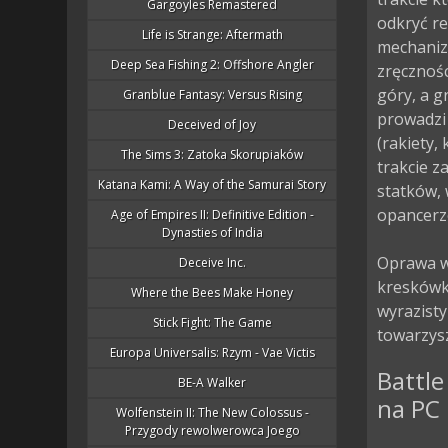
Gargoyles Remastered
odkryć re
Life is Strange: Aftermath
mechaniz
Deep Sea Fishing 2: Offshore Angler
zręcznoś
góry, a g
Granblue Fantasy: Versus Rising
prowadzi 
Deceived of Joy
(rakiety,
The Sims 3: Zatoka Skorupiaków
trakcie z
Katana Kami: A Way of the Samurai Story
statków, 
opancerz
Age of Empires II: Definitive Edition -
Dynasties of India
Oprawa w
Deceive Inc.
kreskówko
Where the Bees Make Honey
wyrazisty
Stick Fight: The Game
towarzys
Europa Universalis: Rzym - Vae Victis
Battle
BE-A Walker
na PC
Wolfenstein II: The New Colossus -
Przygody rewolwerowca Joego