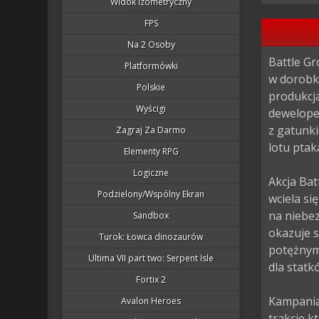
Widok Izometryczny
FPS
Na 2 Osoby
Battle Gr
Platformówki
w dorobku
Polskie
produkcj
Wyścigi
deweloper
z gatunki
Zagraj Za Darmo
lotu ptak
Elementy RPG
Logiczne
Akcja Bat
Podzielony/wspólny Ekran
wciela si
na niebe
Sandbox
okazuje s
Turok: Łowca dinozaurów
potężnym
Ultima VII part two: Serpent Isle
dla statk
Fortix 2
Kampania 
Avalon Heroes
trakcie k