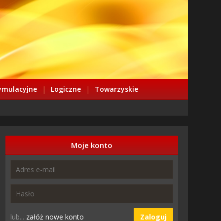
ymulacyjne
|
Logiczne
|
Towarzyskie
Moje konto
lub...
załóż nowe konto
Zaloguj