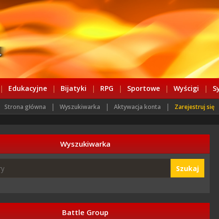
|
Edukacyjne
|
Bijatyki
|
RPG
|
Sportowe
|
Wyścigi
|
S
|
|
|
Strona główna
Wyszukiwarka
Aktywacja konta
Zarejestruj się
Wyszukiwarka
Szukaj
Battle Group