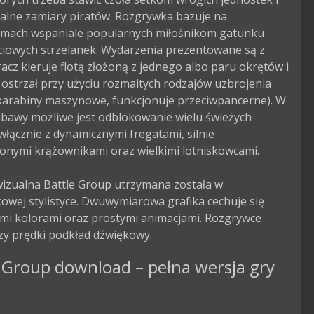
alne zamiary piratów. Rozgrywka bazuje na 
mach wspaniale popularnych miłośnikom gatunku 
ciowych strzelanek. Wydarzenia prezentowane są z 
racz kieruje flotą złożoną z jednego albo paru okrętów i 
ostrzał przy użyciu rozmaitych rodzajów uzbrojenia 
 karabiny maszynowe, funkcjonuje przeciwpancerne). W 
abawy możliwe jest odblokowanie wielu świeżych 
włącznie z dynamicznymi fregatami, silnie 
onymi krążownikami oraz wielkimi lotniskowcami.

izualna Battle Group utrzymana została w 
wej stylistyce. Dwuwymiarowa grafika cechuje się 
mi kolorami oraz prostymi animacjami. Rozgrywce 
zy prędki podkład dźwiękowy.
 Group download – pełna wersja gry