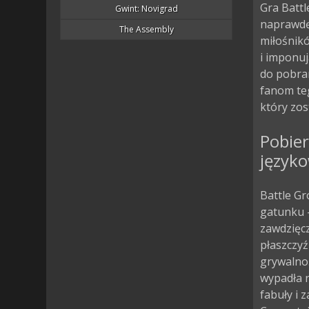
Gra Battl
Gwint: Novigrad
naprawdę 
The Assembly
miłośnik
i imponuj
do pobra
fanom teg
który zos
Pobier
język
Battle G
gatunku –
zawdzięcz
płaszczyź
grywalno
wypadła n
fabuły i 