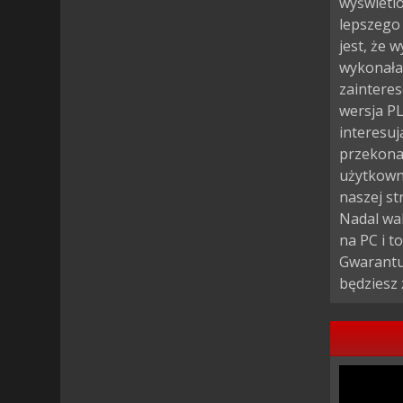
wyświetlo
lepszego 
jest, że 
wykonała 
zainteres
wersja PL
interesuj
przekonać
użytkown
naszej st
Nadal wah
na PC i t
Gwarantuj
będziesz