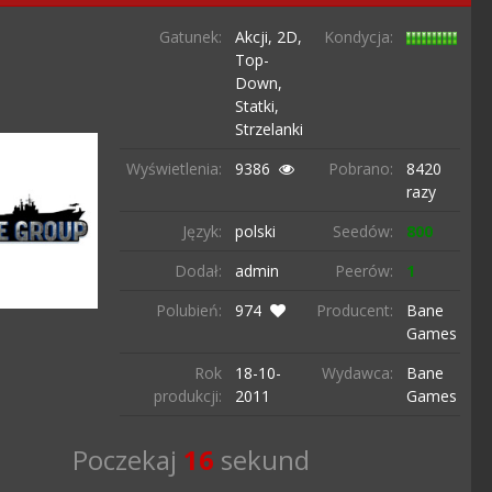
Gatunek:
Akcji,
2D,
Kondycja:
Top-
Down,
Statki,
Strzelanki
Wyświetlenia:
9386
Pobrano:
8420
razy
Język:
polski
Seedów:
800
Dodał:
admin
Peerów:
1
Polubień:
974
Producent:
Bane
Games
Rok
18-10-
Wydawca:
Bane
produkcji:
2011
Games
Poczekaj
15
sekund