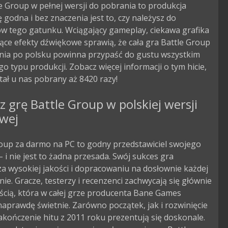
e Group w pełnej wersji do pobrania to produkcja
godna i bez znaczenia jest to, czy należysz do
ów tego gatunku. Wciągający gameplay, ciekawa grafika
ące efekty dźwiękowe sprawią, że cała gra Battle Group
nia po polsku powinna przypaść do gustu wszystkim
o typu produkcji. Zobacz więcej informacji o tym hicie,
tał u nas pobrany aż 8420 razy!
z grę Battle Group w polskiej wersji
owej
roup za darmo na PC to godny przedstawiciel swojego
 i nie jest to żadna przesada. Swój sukces gra
a wysokiej jakości i dopracowaniu na dosłownie każdej
nie. Gracze, testerzy i recenzenci zachwycają się głównie
ścią, która w całej grze producenta Bane Games
aprawdę świetnie. Zarówno początek, jak i rozwinięcie
zakończenie hitu z 2011 roku prezentują się doskonale.