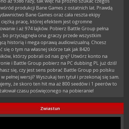
no aż 9386 razy, tak więc na próżno szukać czegoś
wśród produkcji Bane Games z ostatnich lat. Prawdą
wydawnictwo Bane Games oraz cała reszta ekipy
ciężką pracę, której efektem jest ogromne
owanie i aż 974 lajków. Pobierz Battle Group pełna
, bo przyciągnęła ona graczy przede wszystkim
ącą historią i mega oprawą audiowizualną. Chcesz
 się o tym na własnej skórze tak jak 8420
ików, którzy pobrali od nas grę? Utwórz konto na
ronie i Battle Group pobierz na PC dubbing PL już dziś!
asz się, czy jest sens pobrać Battle Group po polsku
o w pełnej wersji? Wyszukaj ten tytuł i przekonaj się sam.
emy, że skoro ten hit ma aż 800 seedów i 1 peerów to
 żałował czasu poświęconego na pobieranie!
Zwiastun