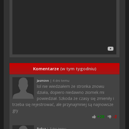
Komentarze
(w tym tygodniu)
Jasminn
| 4 dni temu
lol nie wiedziałem że stronka znowu
działa, dopiero niedawno ziomek mi
powiedział. Szkoda że czasy się zmieniły i
trzeba się rejestrować, ale przynajmniej są najnowsze
gry
+
28
-
2
Rufuz
| 3 dni temu