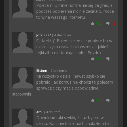
Polecam. U mnie normalnie się da grac, a
podczas pobierania nic nie zacinało, może
to wina waszego internetu
+
25
-
2
Jorklee77
| 4 dni temu
O dzięki :)) Balem sie ze nie pobiore bo w
dzisiejszych czasach to wszedzie jakieś
fejki albo niedzialajace pliki. Pozdro
+
23
-
1
Elisium
| 7 dni temu
Mi wszystko dziala i nawet szybko sie
pobralo. Jak komus nie chodzi to polecam
sprawdzic czy macie odpowiednie
sterowniki
+
21
-
1
Arni
| 4 dni temu
Download taki szybki, że aż byłem w
szoku. Na innych stronach znalazlem te