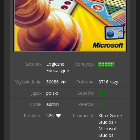
Gatunek:
Logiczne,
Kondycja:
Edukacyjne
Wyświetlenia:
50086
Pobrano:
3716 razy
Język:
polski
Seedów:
260
Dodał:
admin
Peerów:
39
Polubień:
526
Producent:
Xbox Game
Studios /
Microsoft
Studios