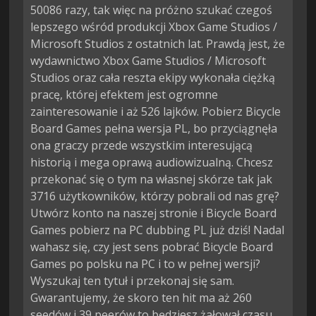
50086 razy, tak więc na próżno szukać czegoś
lepszego wśród produkcji Xbox Game Studios /
Microsoft Studios z ostatnich lat. Prawdą jest, że
wydawnictwo Xbox Game Studios / Microsoft
Studios oraz cała reszta ekipy wykonała ciężką
pracę, której efektem jest ogromne
zainteresowanie i aż 526 lajków. Pobierz Bicycle
Board Games pełna wersja PL, bo przyciągnęła
ona graczy przede wszystkim interesującą
historią i mega oprawą audiowizualną. Chcesz
przekonać się o tym na własnej skórze tak jak
3716 użytkowników, którzy pobrali od nas grę?
Utwórz konto na naszej stronie i Bicycle Board
Games pobierz na PC dubbing PL już dziś! Nadal
wahasz się, czy jest sens pobrać Bicycle Board
Games po polsku na PC i to w pełnej wersji?
Wyszukaj ten tytuł i przekonaj się sam.
Gwarantujemy, że skoro ten hit ma aż 260
seedów i 39 peerów to będziesz żałował czasu