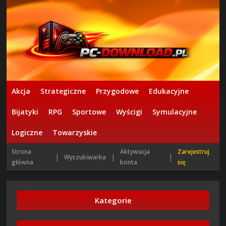
Akcja
Strategiczne
Przygodowe
Edukacyjne
Bijatyki
RPG
Sportowe
Wyścigi
Symulacyjne
Logiczne
Towarzyskie
Strona
Aktywacja
Zarejestruj
|
|
|
Wyszukiwarka
główna
konta
się
Kategorie