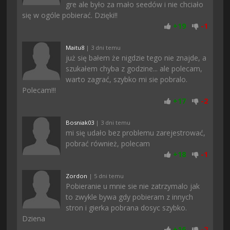
gre ale było za mało seedów i nie chciało
się w ogóle pobierać. Dzięki!!
+
19
-
1
Maitu8
| 3 dni temu
już się bałem że nigdzie tego nie znajde, a
szukałem chyba z godzine... ale polecam,
warto zagrać, szybko mi sie pobralo.
Polecam!!!
+
17
-
2
Bosniak03
| 3 dni temu
mi się udało bez problemu zarejestrować,
pobrać również, polecam
+
18
-
1
Zordon
| 5 dni temu
Pobieranie u mnie sie nie zatrzymalo jak
to zwykle bywa gdy pobieram z innych
stron i gierka pobrana dosyc szybko.
Dziena
+
16
-
2