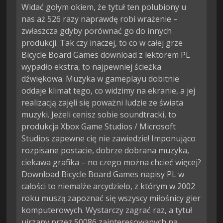
Widać gołym okiem, że tytuł ten polubiony u
nas aż 526 razy naprawdę robi wrażenie –
zwłaszcza gdyby porównać go do innych
produkcji. Tak czy inaczej, to co w całej grze
Bicycle Board Games download z lektorem PL
wypadło ekstra, to najpewniej ścieżka
dźwiękowa. Muzyka w gameplayu dobitnie
oddaje klimat tego, co widzimy na ekranie, a jej
realizacją zajęli się poważni ludzie ze świata
muzyki. Jeżeli cenisz sobie soundtracki, to
produkcja Xbox Game Studios / Microsoft
Studios zapewne cię nie zawiedzie! Imponująco
rozpisane postacie, dobrze dobrana muzyka,
ciekawa grafika – no czego można chcieć więcej?
Download Bicycle Board Games napisy PL w
całości to niemalże arcydzieło, z którym w 2002
roku muszą zapoznać się wszyscy miłośnicy gier
komputerowych. Wystarczy zagrać raz, a tytuł
ujrzany przez 50086 zainteresowanych na