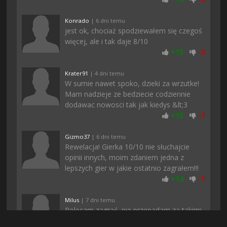
Konrado
| 6 dni temu
jest ok, chociaż spodziewałem się czegoś
więcej, ale i tak daje 8/10
+
15
-
2
Krater91
| 4 dni temu
W sumie nawet spoko, dzieki za wrzutke!
Mam nadzieje ze bedziecie codziennie
dodawac nowosci tak jak kiedys &lt;3
+
15
-
1
Gizmo37
| 6 dni temu
Rewelacja! Gierka 10/10 nie słuchajcie
opinii innych, moim zdaniem jedna z
lepszych gier w jakie ostatnio zagrałem!!!
+
14
-
1
Milus
| 7 dni temu
Polecam zagrać, nie przepadam za takimi
klimatami, ale akurat ta gra przypadła mi