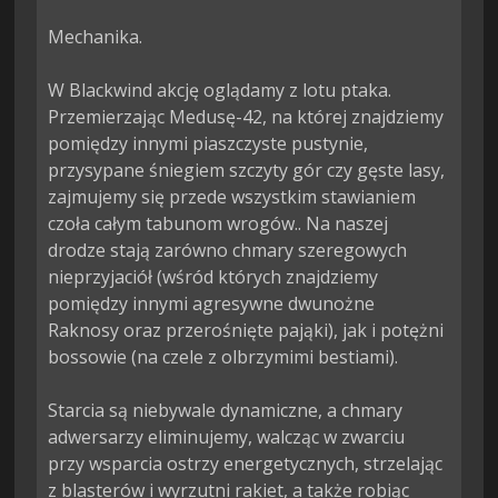
Mechanika.

W Blackwind akcję oglądamy z lotu ptaka. 
Przemierzając Medusę-42, na której znajdziemy 
pomiędzy innymi piaszczyste pustynie, 
przysypane śniegiem szczyty gór czy gęste lasy, 
zajmujemy się przede wszystkim stawianiem 
czoła całym tabunom wrogów.. Na naszej 
drodze stają zarówno chmary szeregowych 
nieprzyjaciół (wśród których znajdziemy 
pomiędzy innymi agresywne dwunożne 
Raknosy oraz przerośnięte pająki), jak i potężni 
bossowie (na czele z olbrzymimi bestiami).

Starcia są niebywale dynamiczne, a chmary 
adwersarzy eliminujemy, walcząc w zwarciu 
przy wsparcia ostrzy energetycznych, strzelając 
z blasterów i wyrzutni rakiet, a także robiąc 