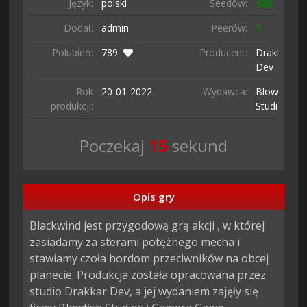
Język:
polski
Seedów:
420
Dodał:
admin
Peerów:
7
Polubień:
789
Producent:
Drakkar
Dev
Rok
20-01-
2022
Wydawca:
Blowfish
produkcji:
Studios
Poczekaj
14
sekund
Opis gry
Blackwind jest przygodową grą akcji , w której 
zasiadamy za sterami potężnego mecha i 
stawiamy czoła hordom przeciwników na obcej 
planecie. Produkcja została opracowana przez 
studio Drakkar Dev, a jej wydaniem zajęły się 