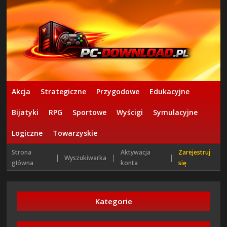
Akcja
Strategiczne
Przygodowe
Edukacyjne
Bijatyki
RPG
Sportowe
Wyścigi
Symulacyjne
Logiczne
Towarzyskie
Strona
Aktywacja
Zarejestruj
|
|
|
Wyszukiwarka
główna
konta
się
Kategorie