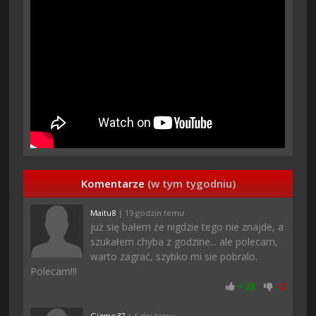
Komentarze
(w tym tygodniu)
Maitu8
| 19 godzin temu
już się bałem że nigdzie tego nie znajde, a
szukałem chyba z godzine... ale polecam,
warto zagrać, szybko mi sie pobralo.
Polecam!!!
+
28
-
2
Gizmo37
| 6 dni temu