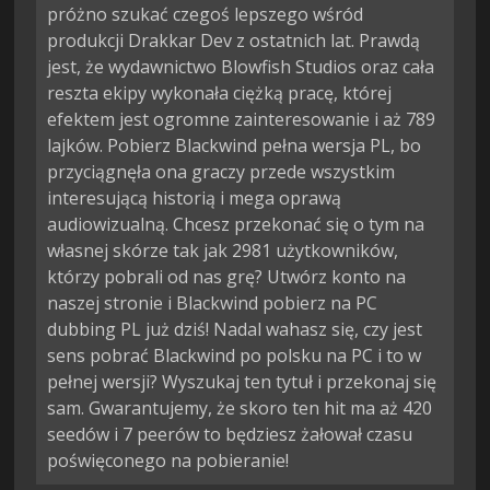
próżno szukać czegoś lepszego wśród
produkcji Drakkar Dev z ostatnich lat. Prawdą
jest, że wydawnictwo Blowfish Studios oraz cała
reszta ekipy wykonała ciężką pracę, której
efektem jest ogromne zainteresowanie i aż 789
lajków. Pobierz Blackwind pełna wersja PL, bo
przyciągnęła ona graczy przede wszystkim
interesującą historią i mega oprawą
audiowizualną. Chcesz przekonać się o tym na
własnej skórze tak jak 2981 użytkowników,
którzy pobrali od nas grę? Utwórz konto na
naszej stronie i Blackwind pobierz na PC
dubbing PL już dziś! Nadal wahasz się, czy jest
sens pobrać Blackwind po polsku na PC i to w
pełnej wersji? Wyszukaj ten tytuł i przekonaj się
sam. Gwarantujemy, że skoro ten hit ma aż 420
seedów i 7 peerów to będziesz żałował czasu
poświęconego na pobieranie!