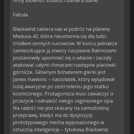
firmy Blowfish Studios i Gamera Game.

Fabuła.

Blackwind zabiera nas w podróż na planetę 
Medusa-42, która nieustanna się dla ludzi 
źródłem cennych surowców. W końcu jednakże 
zamieszkujące ją stwory nazywane Raknosami 
postanowiły upomnieć się o własne i zaczęły 
atakować całymi chmarami następne placówki 
górnicze.. Głównym bohaterem gierki jest 
James Hawkins – nastolatek, który wylądował 
tutaj awaryjnie po zestrzeleniu jego statku 
kosmicznego. Protagonista musi zawalczyć o 
przeżycie i odnaleźć swego zaginionego ojca. 
Na radość nie jest skazany na samodzielną 
przeprawę, kiedyż ma do dyspozycji 
prototypowego mecha wyposażonego w 
sztuczną inteligencję – tytułową Blackwind.
