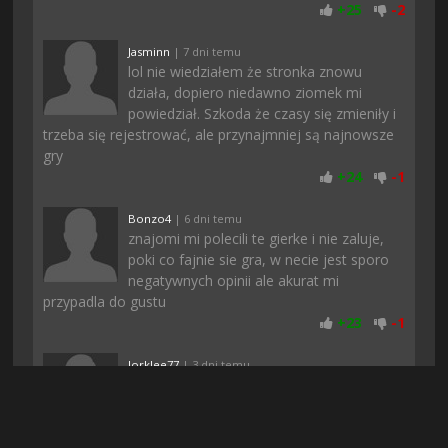
+
25
-
2
Jasminn
| 7 dni temu
lol nie wiedziałem że stronka znowu
działa, dopiero niedawno ziomek mi
powiedział. Szkoda że czasy się zmieniły i
trzeba się rejestrować, ale przynajmniej są najnowsze
gry
+
24
-
1
Bonzo4
| 6 dni temu
znajomi mi polecili te gierke i nie zaluje,
poki co fajnie sie gra, w necie jest sporo
negatywnych opinii ale akurat mi
przypadla do gustu
+
23
-
1
Jorklee77
| 3 dni temu
O dzięki :)) Balem sie ze nie pobiore bo w
dzisiejszych czasach to wszedzie jakieś
fejki albo niedzialajace pliki. Pozdro
+
22
-
1