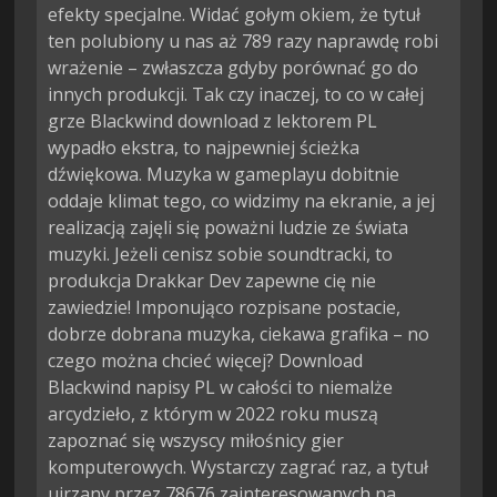
efekty specjalne. Widać gołym okiem, że tytuł
ten polubiony u nas aż 789 razy naprawdę robi
wrażenie – zwłaszcza gdyby porównać go do
innych produkcji. Tak czy inaczej, to co w całej
grze Blackwind download z lektorem PL
wypadło ekstra, to najpewniej ścieżka
dźwiękowa. Muzyka w gameplayu dobitnie
oddaje klimat tego, co widzimy na ekranie, a jej
realizacją zajęli się poważni ludzie ze świata
muzyki. Jeżeli cenisz sobie soundtracki, to
produkcja Drakkar Dev zapewne cię nie
zawiedzie! Imponująco rozpisane postacie,
dobrze dobrana muzyka, ciekawa grafika – no
czego można chcieć więcej? Download
Blackwind napisy PL w całości to niemalże
arcydzieło, z którym w 2022 roku muszą
zapoznać się wszyscy miłośnicy gier
komputerowych. Wystarczy zagrać raz, a tytuł
ujrzany przez 78676 zainteresowanych na