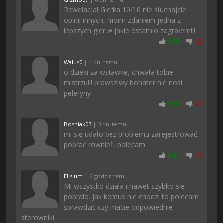
Rewelacja! Gierka 10/10 nie słuchajcie
opinii innych, moim zdaniem jedna z
lepszych gier w jakie ostatnio zagrałem!!!
+
28
-
2
Walus0
| 4 dni temu
o dzieki za wstawke, chwała tobie
mistrzu!!! prawdziwy bohater nie nosi
peleryny
+
28
-
1
Bosniak03
| 3 dni temu
mi się udało bez problemu zarejestrować,
pobrać również, polecam
+
27
-
1
Elisium
| 6 godzin temu
Mi wszystko dziala i nawet szybko sie
pobralo. Jak komus nie chodzi to polecam
sprawdzic czy macie odpowiednie
sterowniki