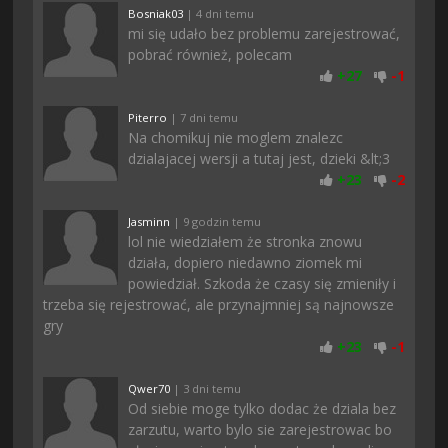
Bosniak03
| 4 dni temu
mi się udało bez problemu zarejestrować,
pobrać również, polecam
+
27
-
1
Piterro
| 7 dni temu
Na chomikuj nie moglem znalezc
dzialajacej wersji a tutaj jest, dzieki &lt;3
+
23
-
2
Jasminn
| 9 godzin temu
lol nie wiedziałem że stronka znowu
działa, dopiero niedawno ziomek mi
powiedział. Szkoda że czasy się zmieniły i
trzeba się rejestrować, ale przynajmniej są najnowsze
gry
+
23
-
1
Qwer70
| 3 dni temu
Od siebie moge tylko dodac że dziala bez
zarzutu, warto bylo sie zarejestrowac bo