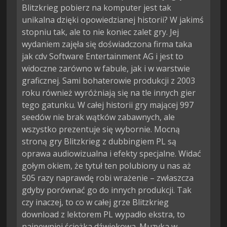
Blitzkrieg pobierz na komputer jest tak
unikalna dzięki opowiedzianej historii? W jakimś
stopniu tak, ale to nie koniec zalet gry. Jej
wydaniem zajęła się doświadczona firma taka
jak cdv Software Entertainment AG i jest to
widoczne zarówno w fabule, jak i w warstwie
graficznej. Sami bohaterowie produkcji z 2003
roku również wyróżniają się na tle innych gier
tego gatunku. W całej historii gry mającej 997
seedów nie brak wątków zabawnych, ale
wszystko prezentuje się wybornie. Mocną
stroną gry Blitzkrieg z dubbingiem PL są
oprawa audiowizualna i efekty specjalne. Widać
gołym okiem, że tytuł ten polubiony u nas aż
505 razy naprawdę robi wrażenie – zwłaszcza
gdyby porównać go do innych produkcji. Tak
czy inaczej, to co w całej grze Blitzkrieg
download z lektorem PL wypadło ekstra, to
najpewniej ścieżka dźwiękowa. Muzyka w