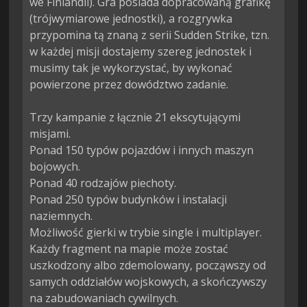
we Finlandii). Gra posiada dopracowaną grafikę 
(trójwymiarowe jednostki), a rozgrywka 
przypomina tą znaną z serii Sudden Strike, tzn. 
w każdej misji dostajemy szereg jednostek i 
musimy tak je wykorzystać, by wykonać 
powierzone przez dowództwo zadanie.

Trzy kampanie z łącznie 21 ekscytującymi 
misjami.

Ponad 150 typów pojazdów i innych maszyn 
bojowych.

Ponad 40 rodzajów piechoty.

Ponad 250 typów budynków i instalacji 
naziemnych.

Możliwość gierki w trybie single i multiplayer.

Każdy fragment na mapie może zostać 
uszkodzony albo zdemolowany, począwszy od 
samych oddziałów wojskowych, a skończywszy 
na zabudowaniach cywilnych.
