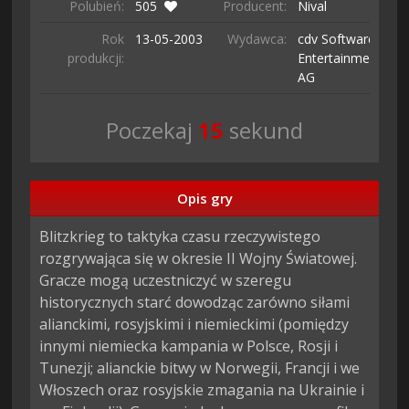
Polubień:
505
Producent:
Nival
Rok
13-05-
2003
Wydawca:
cdv Software
produkcji:
Entertainment
AG
Poczekaj
13
sekund
Opis gry
Blitzkrieg to taktyka czasu rzeczywistego 
rozgrywająca się w okresie II Wojny Światowej. 
Gracze mogą uczestniczyć w szeregu 
historycznych starć dowodząc zarówno siłami 
alianckimi, rosyjskimi i niemieckimi (pomiędzy 
innymi niemiecka kampania w Polsce, Rosji i 
Tunezji; alianckie bitwy w Norwegii, Francji i we 
Włoszech oraz rosyjskie zmagania na Ukrainie i 