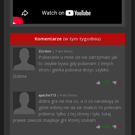
Komentarze
(w tym tygodniu)
Zordon
| 7 dni temu
Pobieranie u mnie sie nie zatrzymalo jak
to zwykle bywa gdy pobieram z innych
stron i gierka pobrana dosyc szybko.
Dziena
+
27
-
2
apache113
| 4 dni temu
dobra gra nie ma co, a ci co narzekają że
gdzie indziej nie da sie znalezc to polecam
pobierac tylko z tej strony i tyle, tutaj
prawie zawsze znajduje gre ktorej szukam
+
28
-
1