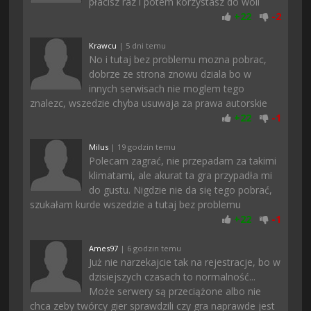
płacisz raz i potem korzystasz do woli
+
22
-
2
Krawcu
| 5 dni temu
No i tutaj bez problemu mozna pobrac,
dobrze ze strona znowu dziala bo w
innych serwisach nie moglem tego
znalezc, wszedzie chyba usuwaja za prawa autorskie
+
22
-
1
Milus
| 19 godzin temu
Polecam zagrać, nie przepadam za takimi
klimatami, ale akurat ta gra przypadła mi
do gustu. Nigdzie nie da się tego pobrać,
szukałam kurde wszedzie a tutaj bez problemu
+
22
-
1
Ames97
| 6 godzin temu
Już nie narzekajcie tak na rejestracje, bo w
dzisiejszych czasach to normalność...
Może serwery są przeciążone albo nie
chca zeby twórcy gier sprawdzili czy gra naprawde jest