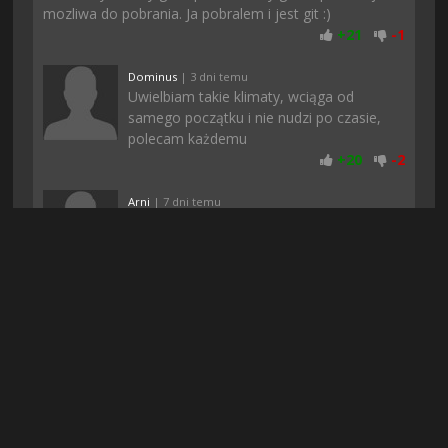
mozliwa do pobrania. Ja pobralem i jest git :)
+
21
-
1
Dominus
| 3 dni temu
Uwielbiam takie klimaty, wciąga od
samego początku i nie nudzi po czasie,
polecam każdemu
+
20
-
2
Arni
| 7 dni temu
Download taki szybki, że aż byłem w
szoku. Na innych stronach znalazlem te
gre ale było za mało seedów i nie chciało
się w ogóle pobierać. Dzięki!!
+
19
-
2
Bonzo4
| 5 dni temu
znajomi mi polecili te gierke i nie zaluje,
poki co fajnie sie gra, w necie jest sporo
negatywnych opinii ale akurat mi
przypadla do gustu