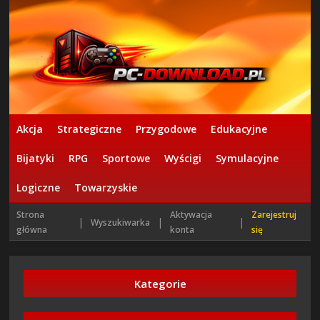
Akcja
Strategiczne
Przygodowe
Edukacyjne
Bijatyki
RPG
Sportowe
Wyścigi
Symulacyjne
Logiczne
Towarzyskie
Strona
Aktywacja
Zarejestruj
|
|
|
Wyszukiwarka
główna
konta
się
Kategorie