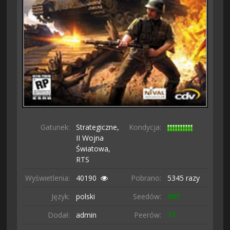
Gatunek:
Strategiczne,
Kondycja:
II Wojna
Światowa,
RTS
Wyświetlenia:
40190
Pobrano:
5345 razy
Język:
polski
Seedów:
997
Dodał:
admin
Peerów:
77