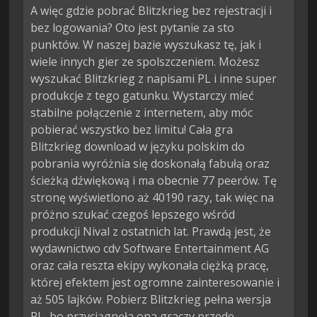
A więc gdzie pobrać Blitzkrieg bez rejestracji i
bez logowania? Oto jest pytanie za sto
punktów. W naszej bazie wyszukasz tę, jak i
wiele innych gier ze spolszczeniem. Możesz
wyszukać Blitzkrieg z napisami PL i inne super
produkcje z tego gatunku. Wystarczy mieć
stabilne połączenie z internetem, aby móc
pobierać wszystko bez limitu! Cała gra
Blitzkrieg download w języku polskim do
pobrania wyróżnia się doskonałą fabułą oraz
ścieżką dźwiękową i ma obecnie 77 peerów. Tę
stronę wyświetlono aż 40190 razy, tak więc na
próżno szukać czegoś lepszego wśród
produkcji Nival z ostatnich lat. Prawdą jest, że
wydawnictwo cdv Software Entertainment AG
oraz cała reszta ekipy wykonała ciężką pracę,
której efektem jest ogromne zainteresowanie i
aż 505 lajków. Pobierz Blitzkrieg pełna wersja
PL, bo przyciągnęła ona graczy przede