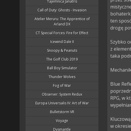
Tajemnica Janatris
mistyczne
Call of Duty: Ghosts - Invasion
bohaterki
Atelier Meruru: The Apprentice of
ten sposó
Arland DX
drogę po
CT Special Forces: Fire for Effect
Szybko od
Icewind Dale II
z element
Snoopy & Peanuts
taka podr
The Golf Club 2019
Ball Boy Simulator
Mechanika
Thunder Wolves
Blue Refl
Fog of War
poprzedni
Observer: System Redux
RPG, w kt
Europa Universalis IV: Art of War
wypełnia
Bulletstorm VR
Kluczową 
Voyage
w okresie
Dysmantle