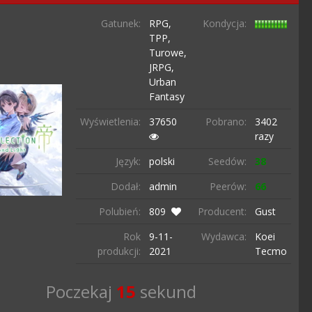
Gatunek:
RPG,
Kondycja:
TPP,
Turowe,
JRPG,
Urban
Fantasy
Wyświetlenia:
37650
Pobrano:
3402
razy
Język:
polski
Seedów:
38
Dodał:
admin
Peerów:
66
Polubień:
809
Producent:
Gust
Rok
9-11-
Wydawca:
Koei
produkcji:
2021
Tecmo
Poczekaj
14
sekund