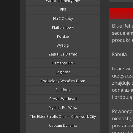
Widok Izometryczny
FPS
Na 2 Osoby
Blue Refl
Platformówki
sequelem
Polskie
produkcje
Wyścigi
Fabuła.

Zagraj Za Darmo
Elementy RPG
Gracz wci
Logiczne
uczęszcza
Podzielony/wspólny Ekran
znajduje 
odnalazła
Sandbox
i próbują
Crysis: Warhead
Myth III: Era Wilka
Pewnego d
The Elder Scrolls Online: Clockwork City
niedostęp
postanawi
Captain Dynamo
przez st