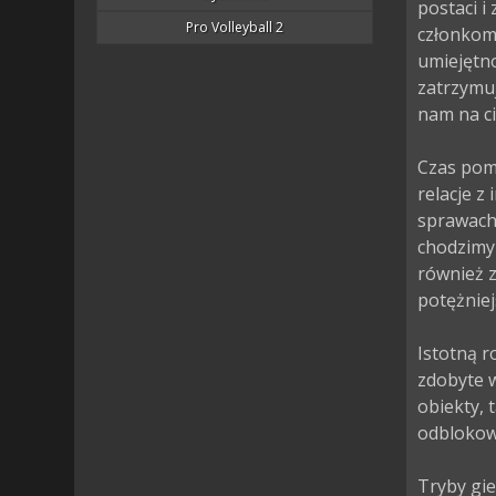
postaci i
Pro Volleyball 2
członkom 
umiejętno
zatrzymuj
nam na ci
Czas pom
relacje 
sprawach.
chodzimy 
również 
potężnie
Istotną r
zdobyte 
obiekty, 
odblokowa
Tryby gier