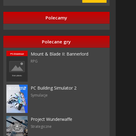
Polecamy
Polecane gry
Mount & Blade II: Bannerlord
RPG
PC Building Simulator 2
Symulacje
Project Wunderwaffe
Strategiczne