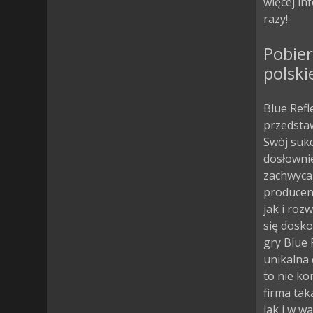
więcej in
razy!
Pobier
polski
Blue Refl
przedstaw
Swój sukc
dosłownie
zachwycaj
producen
jak i roz
się dosko
gry Blue 
unikalna 
to nie ko
firma tak
jak i w w