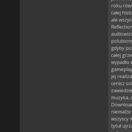
roku równ
całej his
ale wszys
Reflectio
audiowizu
polubiony
gdyby por
całej grz
wypadło 
gameplayu
jej realiz
cenisz so
zawiedzi
muzyka, c
Download 
niemalże 
wszyscy m
tytuł ujr