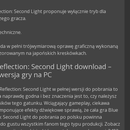
ection: Second Light proponuje wyłącznie tryb dla 
ego gracza.

echniczne.

ada w pełni trójwymiarową oprawę graficzną wykonaną 
wzorowanym na japońskich kreskówkach.
eflection: Second Light download –
wersja gry na PC
Reflection: Second Light w pełnej wersji do pobrania to
 naprawdę godna i bez znaczenia jest to, czy należysz
ników tego gatunku. Wciągający gameplay, ciekawa
 imponujące efekty dźwiękowe sprawią, że cała gra Blue
n: Second Light do pobrania po polsku powinna
 do gustu wszystkim fanom tego typu produkcji. Zobacz