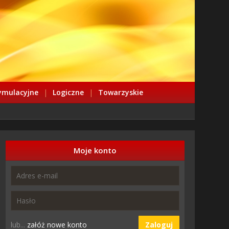
ymulacyjne
|
Logiczne
|
Towarzyskie
Moje konto
lub...
załóż nowe konto
Zaloguj