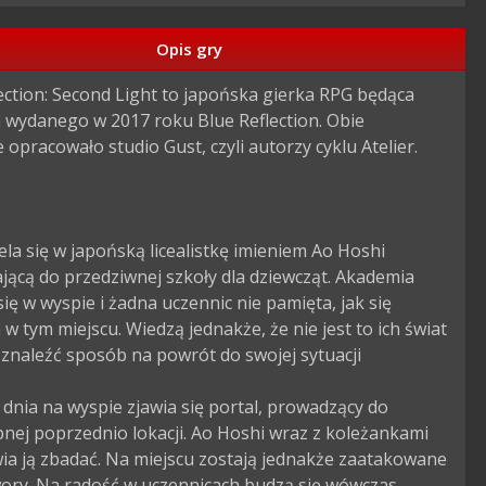
Opis gry
ection: Second Light to japońska gierka RPG będąca 
 wydanego w 2017 roku Blue Reflection. Obie 
 opracowało studio Gust, czyli autorzy cyklu Atelier.

ela się w japońską licealistkę imieniem Ao Hoshi 
jącą do przedziwnej szkoły dla dziewcząt. Akademia 
się w wyspie i żadna uczennic nie pamięta, jak się 
 w tym miejscu. Wiedzą jednakże, że nie jest to ich świat 
 znaleźć sposób na powrót do swojej sytuacji

nia na wyspie zjawia się portal, prowadzący do 
nej poprzednio lokacji. Ao Hoshi wraz z koleżankami 
a ją zbadać. Na miejscu zostają jednakże zaatakowane 
wory. Na radość w uczennicach budzą się wówczas 