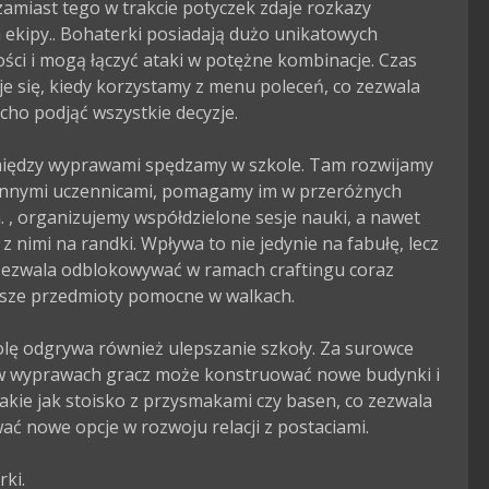
 zamiast tego w trakcie potyczek zdaje rozkazy 
ekipy.. Bohaterki posiadają dużo unikatowych 
ści i mogą łączyć ataki w potężne kombinacje. Czas 
e się, kiedy korzystamy z menu poleceń, co zezwala 
cho podjąć wszystkie decyzje.

iędzy wyprawami spędzamy w szkole. Tam rozwijamy 
z innymi uczennicami, pomagamy im w przeróżnych 
 , organizujemy współdzielone sesje nauki, a nawet 
z nimi na randki. Wpływa to nie jedynie na fabułę, lecz 
zezwala odblokowywać w ramach craftingu coraz 
jsze przedmioty pomocne w walkach.

olę odgrywa również ulepszanie szkoły. Za surowce 
w wyprawach gracz może konstruować nowe budynki i 
takie jak stoisko z przysmakami czy basen, co zezwala 
ć nowe opcje w rozwoju relacji z postaciami.

ki.
