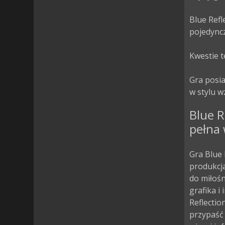
Blue Refl
pojedyncz
Kwestie t
Gra posi
w stylu 
Blue R
pełna 
Gra Blue 
produkcja
do miłoś
grafika i
Reflectio
przypaść