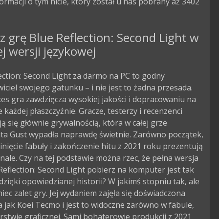
formacji o tym hicie, który został u nas pobrany aż 3402
z grę Blue Reflection: Second Light w
ej wersji językowej
ection: Second Light za darmo na PC to godny
iciel swojego gatunku – i nie jest to żadna przesada.
es gra zawdzięcza wysokiej jakości i dopracowaniu na
 każdej płaszczyźnie. Gracze, testerzy i recenzenci
ą się głównie grywalnością, która w całej grze
ta Gust wypadła naprawdę świetnie. Zarówno początek,
winięcie fabuły i zakończenie hitu z 2021 roku prezentują
nale. Czy na tej podstawie można rzec, że pełna wersja
Reflection: Second Light pobierz na komputer jest tak
dzięki opowiedzianej historii? W jakimś stopniu tak, ale
niec zalet gry. Jej wydaniem zajęła się doświadczona
a jak Koei Tecmo i jest to widoczne zarówno w fabule,
arstwie graficznej. Sami bohaterowie produkcji z 2021