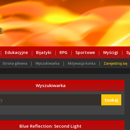
|
Edukacyjne
|
Bijatyki
|
RPG
|
Sportowe
|
Wyścigi
|
S
|
|
|
Strona główna
Wyszukiwarka
Aktywacja konta
Zarejestruj się
Wyszukiwarka
Szukaj
Blue Reflection: Second Light