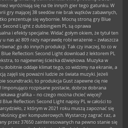
ież wyróżniają się na tle innych gier tego gatunku. W
torii gry mającej 38 seedów nie brak wątków zabawnych,
tko prezentuje się wybornie. Mocną stroną gry Blue
n: Second Light z dubbingiem PL są oprawa
alna i efekty specjalne. Widać gołym okiem, że tytuł ten
 u nas aż 809 razy naprawdę robi wrażenie – zwłaszcza
ównać go do innych produkcji. Tak czy inaczej, to co w
e Blue Reflection: Second Light download z lektorem PL
ekstra, to najpewniej ścieżka dźwiękowa. Muzyka w
 dobitnie oddaje klimat tego, co widzimy na ekranie, a
acją zajęli się poważni ludzie ze świata muzyki. Jeżeli
bie soundtracki, to produkcja Gust zapewne cię nie
e! Imponująco rozpisane postacie, dobrze dobrana
iekawa grafika – no czego można chcieć więcej?
Blue Reflection: Second Light napisy PL w całości to
arcydzieło, z którym w 2021 roku muszą zapoznać się
iłośnicy gier komputerowych. Wystarczy zagrać raz, a
zany przez 37650 zainteresowanych na pewno stanie się