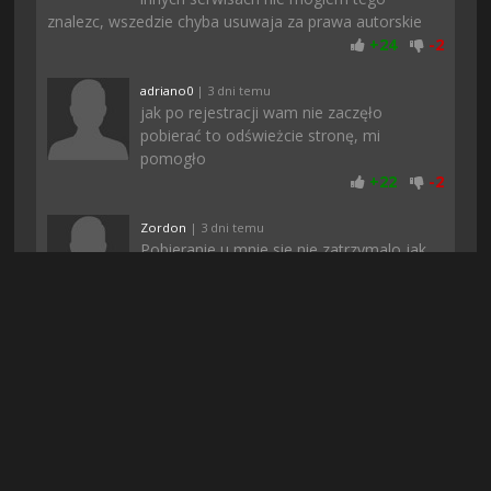
znalezc, wszedzie chyba usuwaja za prawa autorskie
+
24
-
2
adriano0
| 3 dni temu
jak po rejestracji wam nie zaczęło
pobierać to odświeżcie stronę, mi
pomogło
+
22
-
2
Zordon
| 3 dni temu
Pobieranie u mnie sie nie zatrzymalo jak
to zwykle bywa gdy pobieram z innych
stron i gierka pobrana dosyc szybko.
Dziena
+
22
-
2
Mosiadz
| 3 dni temu
moim zdaniem ci co hejtują to pewnie
konkurencja, bo póki co wszystko śmiga
jak należy, przynajmniej u mnie :)
+
22
-
1