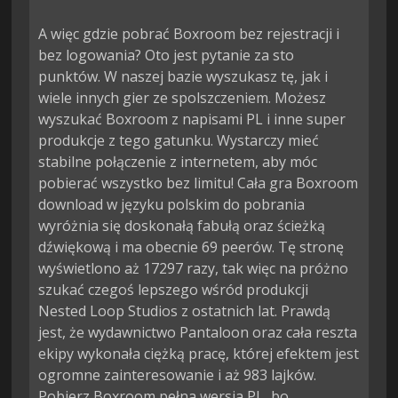
A więc gdzie pobrać Boxroom bez rejestracji i
bez logowania? Oto jest pytanie za sto
punktów. W naszej bazie wyszukasz tę, jak i
wiele innych gier ze spolszczeniem. Możesz
wyszukać Boxroom z napisami PL i inne super
produkcje z tego gatunku. Wystarczy mieć
stabilne połączenie z internetem, aby móc
pobierać wszystko bez limitu! Cała gra Boxroom
download w języku polskim do pobrania
wyróżnia się doskonałą fabułą oraz ścieżką
dźwiękową i ma obecnie 69 peerów. Tę stronę
wyświetlono aż 17297 razy, tak więc na próżno
szukać czegoś lepszego wśród produkcji
Nested Loop Studios z ostatnich lat. Prawdą
jest, że wydawnictwo Pantaloon oraz cała reszta
ekipy wykonała ciężką pracę, której efektem jest
ogromne zainteresowanie i aż 983 lajków.
Pobierz Boxroom pełna wersja PL, bo