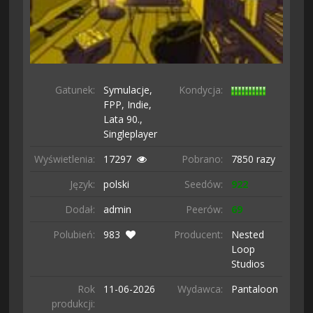
Gatunek:
Symulacje,
Kondycja:
FPP,
Indie,
Lata 90.,
Singleplayer
Wyświetlenia:
17297
Pobrano:
7850 razy
Język:
polski
Seedów:
922
Dodał:
admin
Peerów:
69
Polubień:
983
Producent:
Nested
Loop
Studios
Rok
11-06-
2026
Wydawca:
Pantaloon
produkcji: