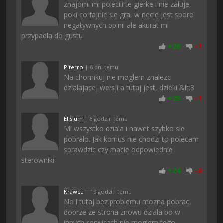
znajomi mi polecili te gierke i nie zaluje,
poki co fajnie sie gra, w necie jest sporo
negatywnych opinii ale akurat mi
przypadla do gustu
+
26
-
1
Piterro
| 6 dni temu
Na chomikuj nie moglem znalezc
dzialajacej wersji a tutaj jest, dzieki &lt;3
+
25
-
1
Elisium
| 6 godzin temu
Mi wszystko dziala i nawet szybko sie
pobralo. Jak komus nie chodzi to polecam
sprawdzic czy macie odpowiednie
sterowniki
+
24
-
2
Krawcu
| 19 godzin temu
No i tutaj bez problemu mozna pobrac,
dobrze ze strona znowu dziala bo w
innych serwisach nie moglem tego