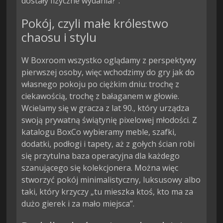
dostały fizyczne wydania?”.
Pokój, czyli małe królestwo
chaosu i stylu
W Boxroom wszystko oglądamy z perspektywy
pierwszej osoby, więc wchodzimy do gry jak do
własnego pokoju po ciężkim dniu: trochę z
ciekawością, trochę z bałaganem w głowie.
Wcielamy się w gracza z lat 90., który urządza
swoją prywatną świątynię pixelowej młodości. Z
katalogu BoxCo wybieramy meble, szafki,
dodatki, podłogi i tapety, aż z gołych ścian robi
się przytulna baza operacyjna dla każdego
szanującego się kolekcjonera. Można więc
stworzyć pokój minimalistyczny, luksusowy albo
taki, który krzyczy „tu mieszka ktoś, kto ma za
dużo gierek i za mało miejsca”.