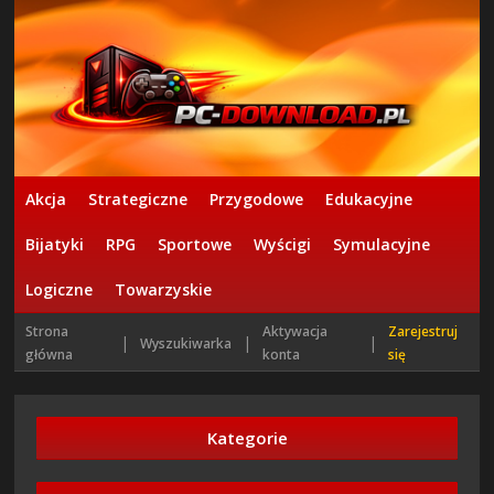
Akcja
Strategiczne
Przygodowe
Edukacyjne
Bijatyki
RPG
Sportowe
Wyścigi
Symulacyjne
Logiczne
Towarzyskie
Strona
Aktywacja
Zarejestruj
|
|
|
Wyszukiwarka
główna
konta
się
Kategorie