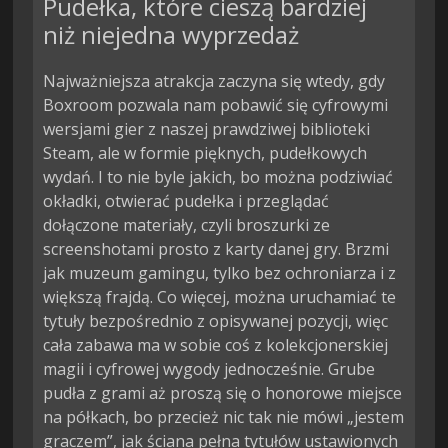
Pudełka, które cieszą bardziej
niż niejedna wyprzedaż
Najważniejsza atrakcja zaczyna się wtedy, gdy
Boxroom pozwala nam pobawić się cyfrowymi
wersjami gier z naszej prawdziwej biblioteki
Steam, ale w formie pięknych, pudełkowych
wydań. I to nie byle jakich, bo można podziwiać
okładki, otwierać pudełka i przeglądać
dołączone materiały, czyli broszurki ze
screenshotami prosto z karty danej gry. Brzmi
jak muzeum gamingu, tylko bez ochroniarza i z
większą frajdą. Co więcej, można uruchamiać te
tytuły bezpośrednio z opisywanej pozycji, więc
cała zabawa ma w sobie coś z kolekcjonerskiej
magii i cyfrowej wygody jednocześnie. Grube
pudła z grami aż proszą się o honorowe miejsce
na półkach, bo przecież nic tak nie mówi „jestem
graczem”, jak ściana pełna tytułów ustawionych