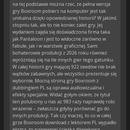
na tej podstawie można rzec, że pełna wersja
gry Boxroom pobierz na komputer jest tak
unikalna dzięki opowiedzianej historii? W jakimś
stopniu tak, ale to nie koniec zalet gry. Jej
wydaniem zajęła się doświadczona firma taka
jak Pantaloon i jest to widoczne zarówno w
fabule, jak i w warstwie graficznej. Sami
bohaterowie produkcji z 2026 roku również
wyróżniają się na tle innych gier tego gatunku.
W całej historii gry mającej 922 seedów nie brak
wątków zabawnych, ale wszystko prezentuje się
wybornie. Mocną stroną gry Boxroom z
dubbingiem PL są oprawa audiowizualna i
efekty specjalne. Widać gołym okiem, że tytuł
ten polubiony u nas aż 983 razy naprawdę robi
wrażenie – zwłaszcza gdyby porównać go do
innych produkcji. Tak czy inaczej, to co w całej
grze Boxroom download z lektorem PL wypadło
ekstra, to najpewniej ścieżka dźwiękowa.