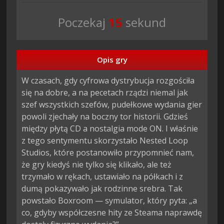
Poczekaj
13
sekund
Opis gry
W czasach, gdy cyfrowa dystrybucja rozgościła
się na dobre, a na pecetach rządzi niemal jak
szef wszystkich szefów, pudełkowe wydania gier
powoli zjechały na boczny tor historii. Gdzieś
między płytą CD a nostalgia mode ON. I właśnie
z tego sentymentu skorzystało Nested Loop
Studios, które postanowiło przypomnieć nam,
że gry kiedyś nie tylko się klikało, ale też
trzymało w rękach, ustawiało na półkach i z
dumą pokazywało jak rodzinne srebra. Tak
powstało Boxroom — symulator, który pyta: „a
co, gdyby współczesne hity ze Steama naprawdę