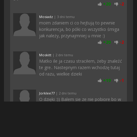
+
20
-
2
Mosiadz
| 3 dni temu
moim zdaniem ci co hejtują to pewnie
konkurencja, bo póki co wszystko śmiga
jak należy, przynajmniej u mnie :)
+
20
-
2
Moskitt
| 2 dni temu
Matko ile ja czasu straciłem, żeby znaleźć
te gre.. Nastepnym razem wchodzę tutaj
od razu, wielkie dzieki
+
19
-
1
Jorklee77
| 2 dni temu
O dzięki :)) Balem sie ze nie pobiore bo w
dzisiejszych czasach to wszedzie jakieś
fejki albo niedzialajace pliki. Pozdro
+
18
-
2
Ames97
| 3 dni temu