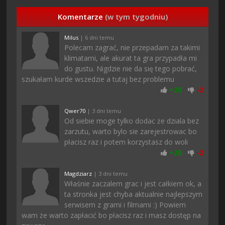
Komentarze
(w tym tygodniu)
Milus
| 6 dni temu
Polecam zagrać, nie przepadam za takimi
klimatami, ale akurat ta gra przypadła mi
do gustu. Nigdzie nie da się tego pobrać,
szukałam kurde wszedzie a tutaj bez problemu
+
28
-
2
Qwer70
| 3 dni temu
Od siebie moge tylko dodac że dziala bez
zarzutu, warto bylo sie zarejestrowac bo
płacisz raz i potem korzystasz do woli
+
28
-
2
Magdziarz
| 3 dni temu
Właśnie zaczalem grac i jest całkiem ok, a
ta stronka jest chyba aktualnie najlepszym
serwisem z grami i filmami :) Powiem
wam że warto zapłacić bo płacisz raz i masz dostęp na