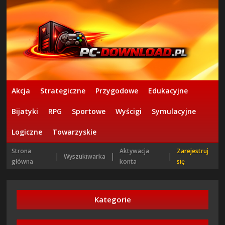
Akcja
Strategiczne
Przygodowe
Edukacyjne
Bijatyki
RPG
Sportowe
Wyścigi
Symulacyjne
Logiczne
Towarzyskie
Strona
Aktywacja
Zarejestruj
|
|
|
Wyszukiwarka
główna
konta
się
Kategorie