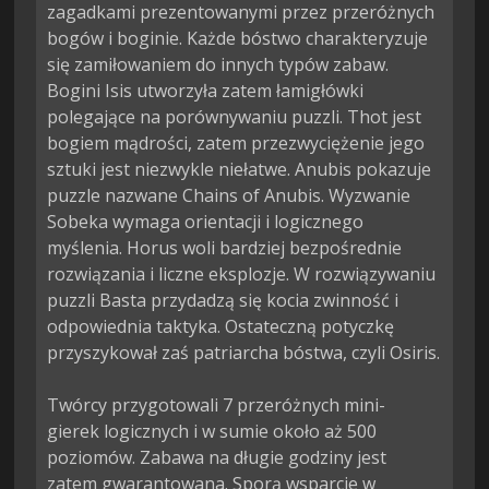
zagadkami prezentowanymi przez przeróżnych 
bogów i boginie. Każde bóstwo charakteryzuje 
się zamiłowaniem do innych typów zabaw. 
Bogini Isis utworzyła zatem łamigłówki 
polegające na porównywaniu puzzli. Thot jest 
bogiem mądrości, zatem przezwyciężenie jego 
sztuki jest niezwykle niełatwe. Anubis pokazuje 
puzzle nazwane Chains of Anubis. Wyzwanie 
Sobeka wymaga orientacji i logicznego 
myślenia. Horus woli bardziej bezpośrednie 
rozwiązania i liczne eksplozje. W rozwiązywaniu 
puzzli Basta przydadzą się kocia zwinność i 
odpowiednia taktyka. Ostateczną potyczkę 
przyszykował zaś patriarcha bóstwa, czyli Osiris.

Twórcy przygotowali 7 przeróżnych mini-
gierek logicznych i w sumie około aż 500 
poziomów. Zabawa na długie godziny jest 
zatem gwarantowana. Sporą wsparcie w 