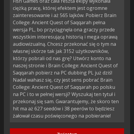
Fish Games oraz cała reszta ekipy wykonała
ciężką pracę, której efektem jest ogromne
zainteresowanie i aż 565 lajków. Pobierz Brain
College: Ancient Quest of Saqqarah pełna
wersja PL, bo przyciągnęła ona graczy przede
wszystkim interesującą historią i mega oprawą
audiowizualną. Chcesz przekonać się o tym na
własnej skórze tak jak 3152 użytkowników,
którzy pobrali od nas grę? Utwórz konto na
naszej stronie i Brain College: Ancient Quest of
Saqqarah pobierz na PC dubbing PL już dziś!
Nadal wahasz się, czy jest sens pobrać Brain
College: Ancient Quest of Saqqarah po polsku
na PC i to w pełnej wersji? Wyszukaj ten tytuł i
przekonaj się sam. Gwarantujemy, że skoro ten
hit ma aż 627 seedów i 38 peerów to będziesz
żałował czasu poświęconego na pobieranie!