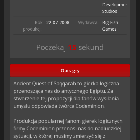
Development
Studios
Rok
22-07-
2008
Wydawca:
Big Fish
produkcji:
Games
Poczekaj
14
sekund
Opis gry
Ancient Quest of Saqqarah to gierka logiczna 
przenosząca nas do antycznego Egiptu. Za 
stworzenie tej propozycji dla fanów wysilania 
umysłu odpowiada twórca Codeminion.

Produkcja popularnej fanom gierek logicznych 
firmy Codeminion przenosi nas do nadludzkiej 
sytuacji, w której musimy zmierzyć się z 