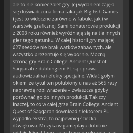
ale to nie koniec zalet gry. Jej wydaniem zajęła
się doświadczona firma taka jak Big Fish Games
i jest to widoczne zarówno w fabule, jak i w
warstwie graficznej. Sami bohaterowie produkcji
z 2008 roku również wyróżniają się na tle innych
gier tego gatunku. W całej historii gry mającej
627 seedów nie brak wątków zabawnych, ale
wszystko prezentuje się wybornie. Mocną
stroną gry Brain College: Ancient Quest of
Saqqarah z dubbingiem PL są oprawa
audiowizualna i efekty specjalne. Widać gołym
okiem, że tytuł ten polubiony u nas aż 565 razy
naprawdę robi wrażenie – zwłaszcza gdyby
porównać go do innych produkcji. Tak czy
inaczej, to co w całej grze Brain College: Ancient
Quest of Saqqarah download z lektorem PL
wypadło ekstra, to najpewniej ścieżka
dźwiękowa. Muzyka w gameplayu dobitnie
oddaje klimat tego, co widzimy na ekranie, a jej