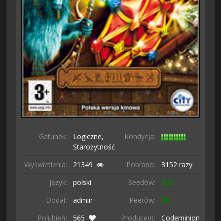
Gatunek:
Logiczne,
Kondycja:
Starożytność
Wyświetlenia:
21349
Pobrano:
3152 razy
Język:
polski
Seedów:
627
Dodał:
admin
Peerów:
38
Polubień:
565
Producent:
Codeminion