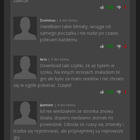
zawsze
+
28
-
1
Dominus
| 6 dni temu
Uwielbiam takie klimaty, wciąga od
samego początku i nie nudzi po czasie,
polecam każdemu
+
25
-
2
Arni
| 5 dni temu
Download taki szybki, że aż byłem w
szoku. Na innych stronach znalazlem te
gre ale było za mało seedów i nie chciało
się w ogóle pobierać. Dzięki!!
+
22
-
1
Jasminn
| 4 dni temu
lol nie wiedziałem że stronka znowu
działa, dopiero niedawno ziomek mi
powiedział. Szkoda że czasy się zmieniły i
trzeba się rejestrować, ale przynajmniej są najnowsze
gry