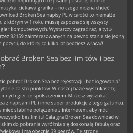
awiedzie! Imponująco rozpisane postacie, dobrze
muzyka, ciekawa grafika – no czego można chcieć
ownload Broken Sea napisy PL w całości to niemalże
o, z którym w 1 roku muszą zapoznać się wszyscy
 gier komputerowych. Wystarczy zagrać raz, a tytuł
przez 82159 zainteresowanych na pewno stanie się jedną
 pozycji, do której co kilka lat będziesz wracać!
obrać Broken Sea bez limitów i bez
m?
zie pobrać Broken Sea bez rejestracji i bez logowania?
pytanie za sto punktów. W naszej bazie wyszukasz tę,
le innych gier ze spolszczeniem. Możesz wyszukać
a z napisami PL i inne super produkcje z tego gatunku.
 mieć stabilne połączenie z internetem, aby móc
wszystko bez limitu! Cała gra Broken Sea download w
lskim do pobrania wyróżnia się doskonałą fabułą oraz
dźwiękową i ma obecnie 39 peerów. Tę stronę