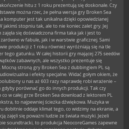
zakończenie hitu z 1 roku prezentują się doskonale. Czy
dstawie można rzec, że pełna wersja gry Broken Sea
a komputer jest tak unikalna dzięki opowiedzianej
W jakimś stopniu tak, ale to nie koniec zalet gry. Jej
zajęła się doświadczona firma taka jak i jest to
zarówno w fabule, jak i w warstwie graficznej. Sami
ie produkcji z 1 roku również wyróżniają się na tle
er tego gatunku. W całej historii gry mającej 275 seedów
 wątków zabawnych, ale wszystko prezentuje się
. Mocną stroną gry Broken Sea z dubbingiem PL są
diowizualna i efekty specjalne. Widać gołym okiem, że
 polubiony u nas aż 603 razy naprawdę robi wrażenie –
 gdyby porównać go do innych produkcji. Tak czy
to co w całej grze Broken Sea download z lektorem PL
ekstra, to najpewniej ścieżka dźwiękowa. Muzyka w
 dobitnie oddaje klimat tego, co widzimy na ekranie, a
acją zajęli się poważni ludzie ze świata muzyki. Jeżeli
obie soundtracki, to produkcja NeocoreGames zapewne