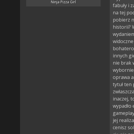
Ninja Pizza Girl
fabuły i 
na tej po
pobierz n
historii? 
wydaniem 
widoczne 
bohaterow
innych gi
nie brak
wybornie
oprawa au
tytuł ten
zwłaszcza
inaczej, 
wypadło 
gameplayu
jej realiz
cenisz s