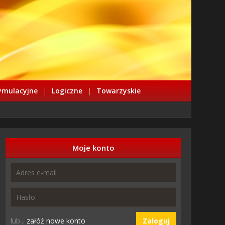
ymulacyjne
|
Logiczne
|
Towarzyskie
Moje konto
lub...
załóż nowe konto
Zaloguj