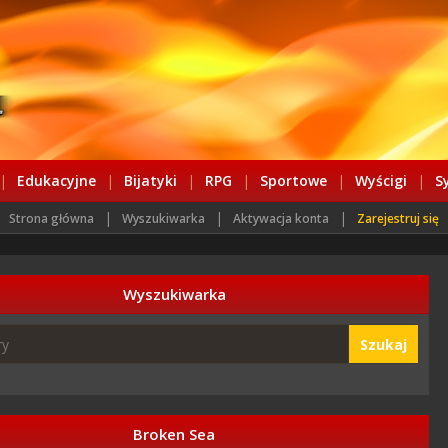
|
Edukacyjne
|
Bijatyki
|
RPG
|
Sportowe
|
Wyścigi
|
S
|
|
|
Strona główna
Wyszukiwarka
Aktywacja konta
Zarejestruj się
Wyszukiwarka
Szukaj
Broken Sea