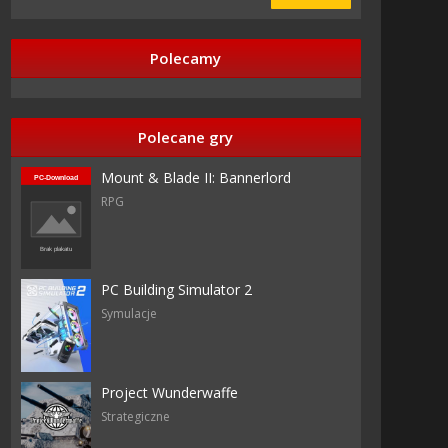
Polecamy
Polecane gry
Mount & Blade II: Bannerlord
RPG
ames
PC Building Simulator 2
Symulacje
Project Wunderwaffe
Strategiczne