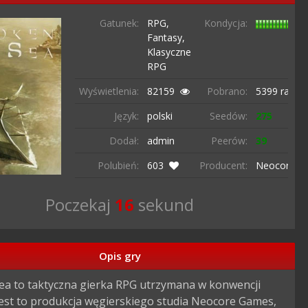
Gatunek:
RPG,
Kondycja:
Fantasy,
Klasyczne
RPG
Wyświetlenia:
82159
Pobrano:
5399 razy
Język:
polski
Seedów:
275
Dodał:
admin
Peerów:
39
Polubień:
603
Producent:
NeocoreG
Poczekaj
15
sekund
Opis gry
ea to taktyczna gierka RPG utrzymana w konwencji 
Jest to produkcja węgierskiego studia Neocore Games, 