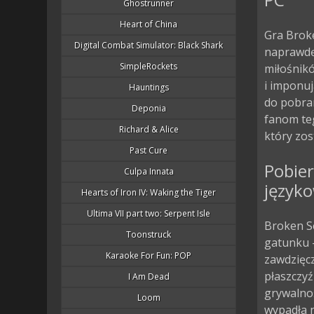
Ghostrunner
Heart of China
Gra Broke
Digital Combat Simulator: Black Shark
naprawdę 
SimpleRockets
miłośnik
i imponuj
Hauntings
do pobra
Deponia
fanom teg
Richard & Alice
który zos
Past Cure
Pobier
Culpa Innata
język
Hearts of Iron IV: Waking the Tiger
Ultima VII part two: Serpent Isle
Broken S
Toonstruck
gatunku –
Karaoke For Fun: POP
zawdzięcz
płaszczyź
I Am Dead
grywalno
Loom
wypadła n