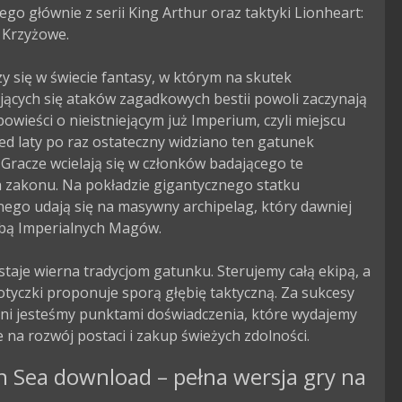
go głównie z serii King Arthur oraz taktyki Lionheart: 
Krzyżowe.

zy się w świecie fantasy, w którym na skutek 
ących się ataków zagadkowych bestii powoli zaczynają 
owieści o nieistniejącym już Imperium, czyli miejscu 
ed laty po raz ostateczny widziano ten gatunek 
Gracze wcielają się w członków badającego te 
 zakonu. Na pokładzie gigantycznego statku 
ego udają się na masywny archipelag, który dawniej 
ibą Imperialnych Magów.

taje wierna tradycjom gatunku. Sterujemy całą ekipą, a 
tyczki proponuje sporą głębię taktyczną. Za sukcesy 
ni jesteśmy punktami doświadczenia, które wydajemy 
 na rozwój postaci i zakup świeżych zdolności.
 Sea download – pełna wersja gry na