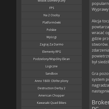
Widok Izometryczny
popularne
FPS
Wyprawy 
Na 2 Osoby
Akcja toc
Platformówki
powtarzaj
Polskie
wracać op
Wyścigi
gdzie prz
stworów. 
Zagraj Za Darmo
zdarzenia
Elementy RPG
powietrzn
Podzielony/wspólny Ekran
był siedz
Logiczne
Gra pozos
Sandbox
system po
Anno 1800: Obfite plony
nagradza
Destruction Derby 2
następnie
American Chopper
Broken
Kawasaki Quad Bikes
PC