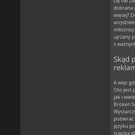
cię nie z
dobrana 
więcej? D
arcydzieł
miłośnicy
ujrzany 
z ważnych
Skąd p
rekla
A więc gd
Oto jest 
jak i wie
Broken Se
Wystarczy
pobierać 
języku po
ścieżką 