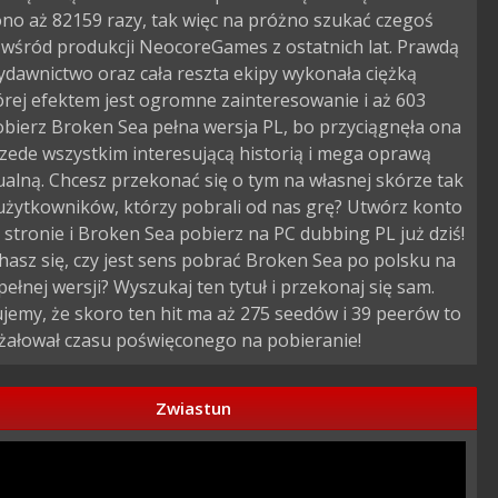
no aż 82159 razy, tak więc na próżno szukać czegoś
 wśród produkcji NeocoreGames z ostatnich lat. Prawdą
wydawnictwo oraz cała reszta ekipy wykonała ciężką
órej efektem jest ogromne zainteresowanie i aż 603
obierz Broken Sea pełna wersja PL, bo przyciągnęła ona
zede wszystkim interesującą historią i mega oprawą
alną. Chcesz przekonać się o tym na własnej skórze tak
użytkowników, którzy pobrali od nas grę? Utwórz konto
 stronie i Broken Sea pobierz na PC dubbing PL już dziś!
asz się, czy jest sens pobrać Broken Sea po polsku na
 pełnej wersji? Wyszukaj ten tytuł i przekonaj się sam.
emy, że skoro ten hit ma aż 275 seedów i 39 peerów to
 żałował czasu poświęconego na pobieranie!
Zwiastun