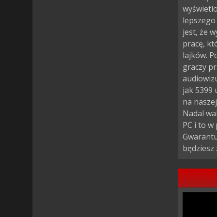
wyświetlo
lepszego
jest, że 
pracę, kt
lajków. P
graczy pr
audiowizu
jak 5399 
na naszej
Nadal wah
PC i to w
Gwarantuj
będziesz