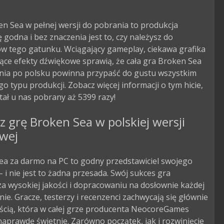
n Sea w pełnej wersji do pobrania to produkcja
godna i bez znaczenia jest to, czy należysz do
ów tego gatunku. Wciągający gameplay, ciekawa grafika
ące efekty dźwiękowe sprawią, że cała gra Broken Sea
nia po polsku powinna przypaść do gustu wszystkim
o typu produkcji. Zobacz więcej informacji o tym hicie,
tał u nas pobrany aż 5399 razy!
z grę Broken Sea w polskiej wersji
owej
ea za darmo na PC to godny przedstawiciel swojego
 i nie jest to żadna przesada. Swój sukces gra
a wysokiej jakości i dopracowaniu na dosłownie każdej
nie. Gracze, testerzy i recenzenci zachwycają się głównie
ścią, która w całej grze producenta NeocoreGames
aprawdę świetnie. Zarówno początek, jak i rozwinięcie