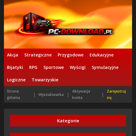
Akcja
Strategiczne
Przygodowe
Edukacyjne
Bijatyki
RPG
Sportowe
Wyścigi
Symulacyjne
Logiczne
Towarzyskie
Strona
Aktywacja
Zarejestruj
|
|
|
Wyszukiwarka
główna
konta
się
Kategorie