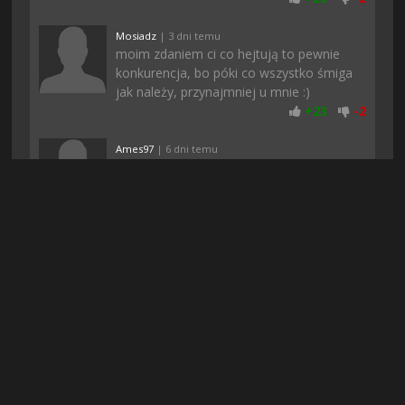
Mosiadz
| 3 dni temu
moim zdaniem ci co hejtują to pewnie
konkurencja, bo póki co wszystko śmiga
jak należy, przynajmniej u mnie :)
+
23
-
2
Ames97
| 6 dni temu
Już nie narzekajcie tak na rejestracje, bo w
dzisiejszych czasach to normalność...
Może serwery są przeciążone albo nie
chca zeby twórcy gier sprawdzili czy gra naprawde jest
mozliwa do pobrania. Ja pobralem i jest git :)
+
24
-
1
adriano0
| 6 dni temu
jak po rejestracji wam nie zaczęło
pobierać to odświeżcie stronę, mi
pomogło
+
23
-
2