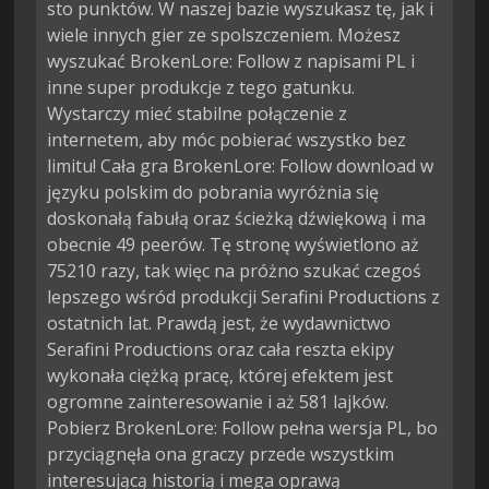
sto punktów. W naszej bazie wyszukasz tę, jak i
wiele innych gier ze spolszczeniem. Możesz
wyszukać BrokenLore: Follow z napisami PL i
inne super produkcje z tego gatunku.
Wystarczy mieć stabilne połączenie z
internetem, aby móc pobierać wszystko bez
limitu! Cała gra BrokenLore: Follow download w
języku polskim do pobrania wyróżnia się
doskonałą fabułą oraz ścieżką dźwiękową i ma
obecnie 49 peerów. Tę stronę wyświetlono aż
75210 razy, tak więc na próżno szukać czegoś
lepszego wśród produkcji Serafini Productions z
ostatnich lat. Prawdą jest, że wydawnictwo
Serafini Productions oraz cała reszta ekipy
wykonała ciężką pracę, której efektem jest
ogromne zainteresowanie i aż 581 lajków.
Pobierz BrokenLore: Follow pełna wersja PL, bo
przyciągnęła ona graczy przede wszystkim
interesującą historią i mega oprawą