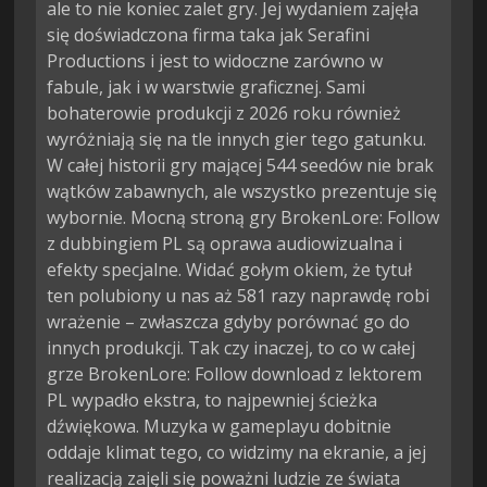
ale to nie koniec zalet gry. Jej wydaniem zajęła
się doświadczona firma taka jak Serafini
Productions i jest to widoczne zarówno w
fabule, jak i w warstwie graficznej. Sami
bohaterowie produkcji z 2026 roku również
wyróżniają się na tle innych gier tego gatunku.
W całej historii gry mającej 544 seedów nie brak
wątków zabawnych, ale wszystko prezentuje się
wybornie. Mocną stroną gry BrokenLore: Follow
z dubbingiem PL są oprawa audiowizualna i
efekty specjalne. Widać gołym okiem, że tytuł
ten polubiony u nas aż 581 razy naprawdę robi
wrażenie – zwłaszcza gdyby porównać go do
innych produkcji. Tak czy inaczej, to co w całej
grze BrokenLore: Follow download z lektorem
PL wypadło ekstra, to najpewniej ścieżka
dźwiękowa. Muzyka w gameplayu dobitnie
oddaje klimat tego, co widzimy na ekranie, a jej
realizacją zajęli się poważni ludzie ze świata