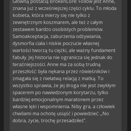
Główną postacią BrokenLore: Follow jest Anne,
znana już z wcześniejszej części cyklu. To młoda
kobieta, która mierzy się nie tylko z
zewnętrznym koszmarem, ale też z całym
zestawem bardzo osobistych problemów.
Samoakceptacja, zaburzenia odżywiania,
dysmorfia ciała i niskie poczucie własnej
wartości tworzą tu ciężki, ale ważny fundament
fabuły. Jej historia nie ogranicza się jednak do
teraźniejszości. Anne ma za sobą trudną
przeszłość: była nękana przez rówieśników i
zmagała się z niełatwą relacją z matką. To
wszystko sprawia, że jej droga nie jest zwykłym
spacerem po nawiedzonym korytarzu, tylko
bardziej emocjonalnym maratonem przez
własne lęki i wspomnienia. Niby gra, a człowiek
chwilami ma ochotę usiąść i powiedzieć: „No
dobra, życie, trochę przesadziłeś”.