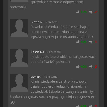
sprawdzic czy macie odpowiednie
sterowniki
+
26
-
2
Gizmo37
| 6 dni temu
Rewelacja! Gierka 10/10 nie słuchajcie
opinii innych, moim zdaniem jedna z
lepszych gier w jakie ostatnio zagrałem!!!
+
25
-
1
Bosniak03
| 3 dni temu
mi się udało bez problemu zarejestrować,
pobrać również, polecam
+
24
-
2
Jasminn
| 7 dni temu
lol nie wiedziałem że stronka znowu
działa, dopiero niedawno ziomek mi
powiedział. Szkoda że czasy się zmieniły i
trzeba się rejestrować, ale przynajmniej są najnowsze
gry
+
23
-
2