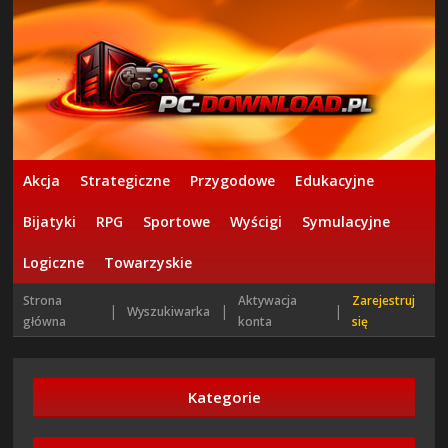
Akcja
Strategiczne
Przygodowe
Edukacyjne
Bijatyki
RPG
Sportowe
Wyścigi
Symulacyjne
Logiczne
Towarzyskie
Strona
Aktywacja
Zarejestruj
|
|
|
Wyszukiwarka
główna
konta
się
Kategorie