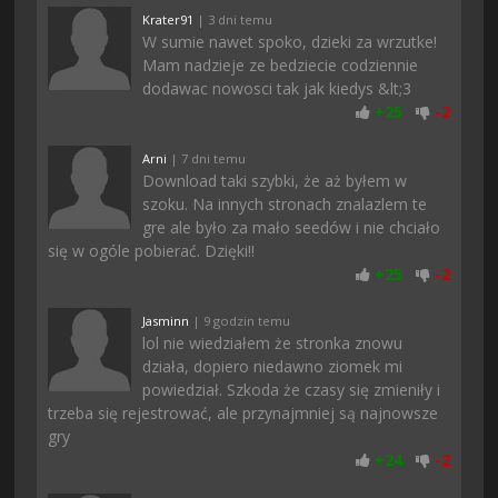
Krater91
| 3 dni temu
W sumie nawet spoko, dzieki za wrzutke!
Mam nadzieje ze bedziecie codziennie
dodawac nowosci tak jak kiedys &lt;3
+
25
-
2
Arni
| 7 dni temu
Download taki szybki, że aż byłem w
szoku. Na innych stronach znalazlem te
gre ale było za mało seedów i nie chciało
się w ogóle pobierać. Dzięki!!
+
25
-
2
Jasminn
| 9 godzin temu
lol nie wiedziałem że stronka znowu
działa, dopiero niedawno ziomek mi
powiedział. Szkoda że czasy się zmieniły i
trzeba się rejestrować, ale przynajmniej są najnowsze
gry
+
24
-
2