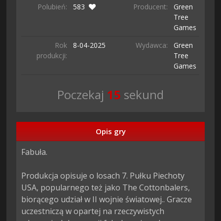
Polubień:
583
Producent:
Green
Tree
Games
Rok
8-04-
2025
Wydawca:
Green
produkcji:
Tree
Games
Poczekaj
14
sekund
Opis gry
Fabuła.

Produkcja opisuje o losach 7. Pułku Piechoty 
USA, popularnego też jako The Cottonbalers, 
biorącego udział w II wojnie światowej.. Gracze 
uczestniczą w opartej na rzeczywistych 