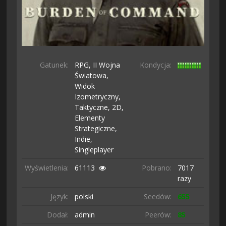
Gatunek:
RPG,
II Wojna
Kondycja:
Światowa,
Widok
Izometryczny,
Taktyczne,
2D,
Elementy
Strategiczne,
Indie,
Singleplayer
Wyświetlenia:
61113
Pobrano:
7017
razy
Język:
polski
Seedów:
655
Dodał:
admin
Peerów:
85