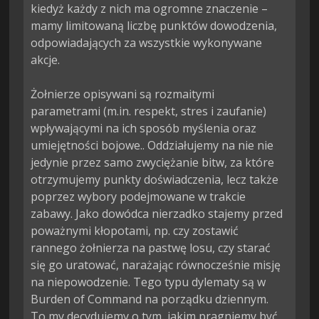
kiedyż każdy z nich ma ogromne znaczenie – 
mamy limitowaną liczbę punktów dowodzenia, 
odpowiadających za wszystkie wykonywane 
akcje.

Żołnierze opisywani są rozmaitymi 
parametrami (m.in. respekt, stres i zaufanie) 
wpływającymi na ich sposób myślenia oraz 
umiejętności bojowe.. Oddziałujemy na nie nie 
jedynie przez samo zwyciężanie bitw, za które 
otrzymujemy punkty doświadczenia, lecz także 
poprzez wybory podejmowane w trakcie 
zabawy. Jako dowódca nierzadko stajemy przed 
poważnymi kłopotami, np. czy zostawić 
rannego żołnierza na pastwę losu, czy starać 
się go uratować, narażając równocześnie misję 
na niepowodzenie. Tego typu dylematy są w 
Burden of Command na porządku dziennym. 
To my decydujemy o tym, jakim pragniemy być 