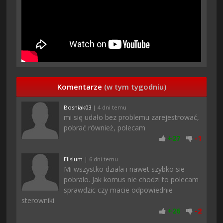
Komentarze
(w tym tygodniu)
Bosniak03
| 4 dni temu
mi się udało bez problemu zarejestrować,
pobrać również, polecam
+
27
-
1
Elisium
| 6 dni temu
Mi wszystko dziala i nawet szybko sie
pobralo. Jak komus nie chodzi to polecam
sprawdzic czy macie odpowiednie
sterowniki
+
26
-
2