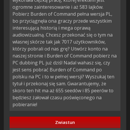
wykonała ciężką pracę, której efektem jest
ogromne zainteresowanie i aż 583 lajków.
Pobierz Burden of Command pełna wersja PL,
bo przyciągnęła ona graczy przede wszystkim
interesującą historią i mega oprawą
audiowizualną. Chcesz przekonać się o tym na
własnej skórze tak jak 7017 użytkowników,
którzy pobrali od nas grę? Utwórz konto na
naszej stronie i Burden of Command pobierz na
PC dubbing PL już dziś! Nadal wahasz się, czy
jest sens pobrać Burden of Command po
polsku na PC i to w pełnej wersji? Wyszukaj ten
tytuł i przekonaj się sam. Gwarantujemy, że
skoro ten hit ma aż 655 seedów i 85 peerów to
będziesz żałował czasu poświęconego na
pobieranie!
Zwiastun