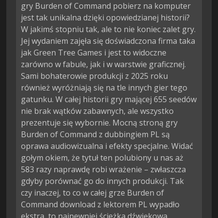
gry Burden of Command pobierz na komputer
jest tak unikalna dzięki opowiedzianej historii?
W jakimś stopniu tak, ale to nie koniec zalet gry.
Jej wydaniem zajęła się doświadczona firma taka
jak Green Tree Games i jest to widoczne
zarówno w fabule, jak i w warstwie graficznej.
Sami bohaterowie produkcji z 2025 roku
również wyróżniają się na tle innych gier tego
gatunku. W całej historii gry mającej 655 seedów
nie brak wątków zabawnych, ale wszystko
prezentuje się wybornie. Mocną stroną gry
Burden of Command z dubbingiem PL są
oprawa audiowizualna i efekty specjalne. Widać
gołym okiem, że tytuł ten polubiony u nas aż
583 razy naprawdę robi wrażenie – zwłaszcza
gdyby porównać go do innych produkcji. Tak
czy inaczej, to co w całej grze Burden of
Command download z lektorem PL wypadło
ekstra, to najpewniej ścieżka dźwiękowa.