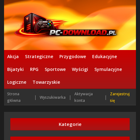
Akcja
Strategiczne
Przygodowe
Edukacyjne
Bijatyki
RPG
Sportowe
Wyścigi
Symulacyjne
Logiczne
Towarzyskie
Strona
Aktywacja
Zarejestruj
|
|
|
Wyszukiwarka
główna
konta
się
Kategorie