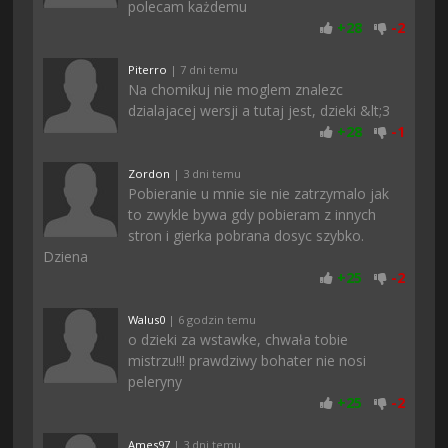
polecam każdemu
+
28
-
2
Piterro
| 7 dni temu
Na chomikuj nie moglem znalezc
dzialajacej wersji a tutaj jest, dzieki &lt;3
+
28
-
1
Zordon
| 3 dni temu
Pobieranie u mnie sie nie zatrzymalo jak
to zwykle bywa gdy pobieram z innych
stron i gierka pobrana dosyc szybko.
Dziena
+
25
-
2
Walus0
| 6 godzin temu
o dzieki za wstawke, chwała tobie
mistrzu!!! prawdziwy bohater nie nosi
peleryny
+
25
-
2
Ames97
| 3 dni temu