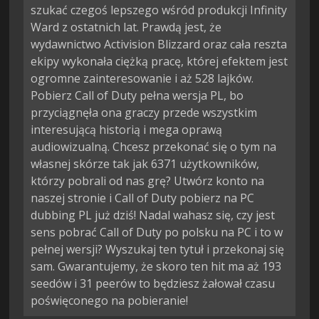
szukać czegoś lepszego wśród produkcji Infinity
Ward z ostatnich lat. Prawdą jest, że
wydawnictwo Activision Blizzard oraz cała reszta
ekipy wykonała ciężką pracę, której efektem jest
ogromne zainteresowanie i aż 528 lajków.
Pobierz Call of Duty pełna wersja PL, bo
przyciągnęła ona graczy przede wszystkim
interesującą historią i mega oprawą
audiowizualną. Chcesz przekonać się o tym na
własnej skórze tak jak 6371 użytkowników,
którzy pobrali od nas grę? Utwórz konto na
naszej stronie i Call of Duty pobierz na PC
dubbing PL już dziś! Nadal wahasz się, czy jest
sens pobrać Call of Duty po polsku na PC i to w
pełnej wersji? Wyszukaj ten tytuł i przekonaj się
sam. Gwarantujemy, że skoro ten hit ma aż 193
seedów i 31 peerów to będziesz żałował czasu
poświęconego na pobieranie!