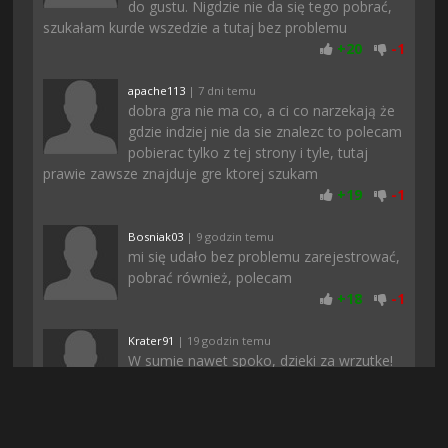
do gustu. Nigdzie nie da się tego pobrać,
szukałam kurde wszedzie a tutaj bez problemu
+
20
-
1
apache113
| 7 dni temu
dobra gra nie ma co, a ci co narzekają że
gdzie indziej nie da sie znalezc to polecam
pobierac tylko z tej strony i tyle, tutaj
prawie zawsze znajduje gre ktorej szukam
+
19
-
1
Bosniak03
| 9 godzin temu
mi się udało bez problemu zarejestrować,
pobrać również, polecam
+
18
-
1
Krater91
| 19 godzin temu
W sumie nawet spoko, dzieki za wrzutke!
Mam nadzieje ze bedziecie codziennie
dodawac nowosci tak jak kiedys &lt;3
+
14
-
1