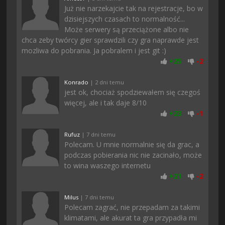
Już nie narzekajcie tak na rejestracje, bo w
dzisiejszych czasach to normalność...
Może serwery są przeciążone albo nie
chca zeby twórcy gier sprawdzili czy gra naprawde jest
mozliwa do pobrania. Ja pobralem i jest git :)
+
25
-
2
Konrado
| 2 dni temu
jest ok, chociaż spodziewałem się czegoś
więcej, ale i tak daje 8/10
+
23
-
1
Rufuz
| 7 dni temu
Polecam. U mnie normalnie się da grac, a
podczas pobierania nic nie zacinało, może
to wina waszego internetu
+
21
-
2
Milus
| 7 dni temu
Polecam zagrać, nie przepadam za takimi
klimatami, ale akurat ta gra przypadła mi