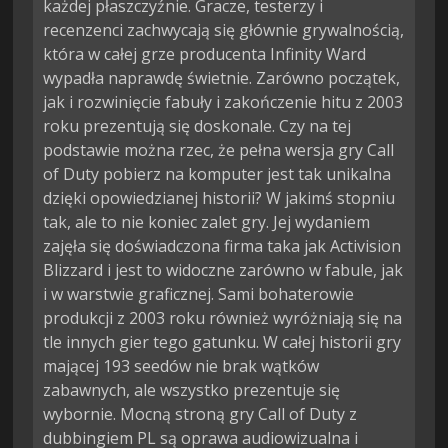
każdej płaszczyźnie. Gracze, testerzy i
recenzenci zachwycają się głównie grywalnością,
która w całej grze producenta Infinity Ward
wypadła naprawdę świetnie. Zarówno początek,
jak i rozwinięcie fabuły i zakończenie hitu z 2003
roku prezentują się doskonale. Czy na tej
podstawie można rzec, że pełna wersja gry Call
of Duty pobierz na komputer jest tak unikalna
dzięki opowiedzianej historii? W jakimś stopniu
tak, ale to nie koniec zalet gry. Jej wydaniem
zajęła się doświadczona firma taka jak Activision
Blizzard i jest to widoczne zarówno w fabule, jak
i w warstwie graficznej. Sami bohaterowie
produkcji z 2003 roku również wyróżniają się na
tle innych gier tego gatunku. W całej historii gry
mającej 193 seedów nie brak wątków
zabawnych, ale wszystko prezentuje się
wybornie. Mocną stroną gry Call of Duty z
dubbingiem PL są oprawa audiowizualna i