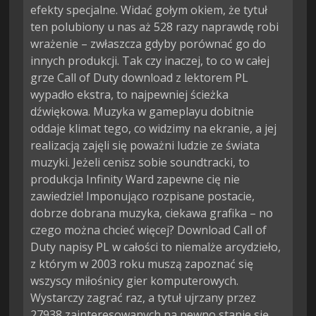
efekty specjalne. Widać gołym okiem, że tytuł
ten polubiony u nas aż 528 razy naprawdę robi
wrażenie – zwłaszcza gdyby porównać go do
innych produkcji. Tak czy inaczej, to co w całej
grze Call of Duty download z lektorem PL
wypadło ekstra, to najpewniej ścieżka
dźwiękowa. Muzyka w gameplayu dobitnie
oddaje klimat tego, co widzimy na ekranie, a jej
realizacją zajęli się poważni ludzie ze świata
muzyki. Jeżeli cenisz sobie soundtracki, to
produkcja Infinity Ward zapewne cię nie
zawiedzie! Imponująco rozpisane postacie,
dobrze dobrana muzyka, ciekawa grafika – no
czego można chcieć więcej? Download Call of
Duty napisy PL w całości to niemalże arcydzieło,
z którym w 2003 roku muszą zapoznać się
wszyscy miłośnicy gier komputerowych.
Wystarczy zagrać raz, a tytuł ujrzany przez
27938 zainteresowanych na pewno stanie się