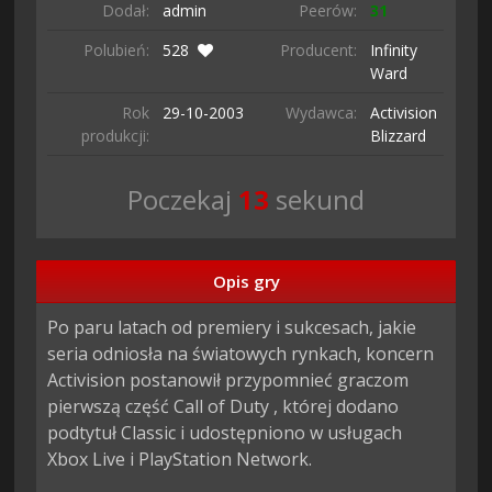
Dodał:
admin
Peerów:
31
Polubień:
528
Producent:
Infinity
Ward
Rok
29-10-
2003
Wydawca:
Activision
produkcji:
Blizzard
Poczekaj
12
sekund
Opis gry
Po paru latach od premiery i sukcesach, jakie 
seria odniosła na światowych rynkach, koncern 
Activision postanowił przypomnieć graczom 
pierwszą część Call of Duty , której dodano 
podtytuł Classic i udostępniono w usługach 
Xbox Live i PlayStation Network.
