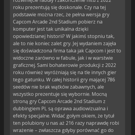
rozwinięcie fabuły i zakończenie hitu z 2022
roku prezentują się doskonale. Czy na tej
podstawie można rzec, że pełna wersja gry
Capcom Arcade 2nd Stadium pobierz na
komputer jest tak unikalna dzięki
opowiedzianej historii? W jakimś stopniu tak,
ale to nie koniec zalet gry. Jej wydaniem zajęła
się doświadczona firma taka jak Capcom i jest to
widoczne zarówno w fabule, jak i w warstwie
graficznej. Sami bohaterowie produkcji z 2022
roku również wyróżniają się na tle innych gier
tego gatunku. W całej historii gry mającej 786
seedów nie brak wątków zabawnych, ale
wszystko prezentuje się wybornie. Mocną
stroną gry Capcom Arcade 2nd Stadium z
dubbingiem PL są oprawa audiowizualna i
efekty specjalne. Widać gołym okiem, że tytuł
ten polubiony u nas aż 216 razy naprawdę robi
wrażenie – zwłaszcza gdyby porównać go do