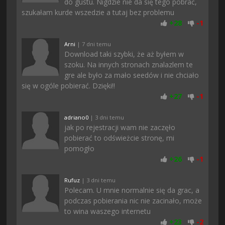
do gustu. Nigdzie nie da się tego pobrać,
szukałam kurde wszedzie a tutaj bez problemu
+
28
-
1
Arni
| 7 dni temu
Download taki szybki, że aż byłem w
szoku. Na innych stronach znalazlem te
gre ale było za mało seedów i nie chciało
się w ogóle pobierać. Dzięki!!
+
27
-
1
adriano0
| 3 dni temu
jak po rejestracji wam nie zaczęło
pobierać to odświeżcie stronę, mi
pomogło
+
26
-
1
Rufuz
| 3 dni temu
Polecam. U mnie normalnie się da grac, a
podczas pobierania nic nie zacinało, może
to wina waszego internetu
+
23
-
2