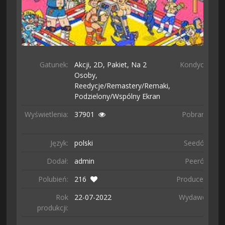
Gatunek:
Akcji,
2D,
Pakiet,
Na 2
Kondycja:
Osoby,
Reedycje/remastery/remaki,
Podzielony/wspólny Ekran
Wyświetlenia:
37901
Pobrano:
4
ra
Język:
polski
Seedów:
7
Dodał:
admin
Peerów:
7
Polubień:
216
Producent:
C
Rok
22-07-
2022
Wydawca:
C
produkcji: