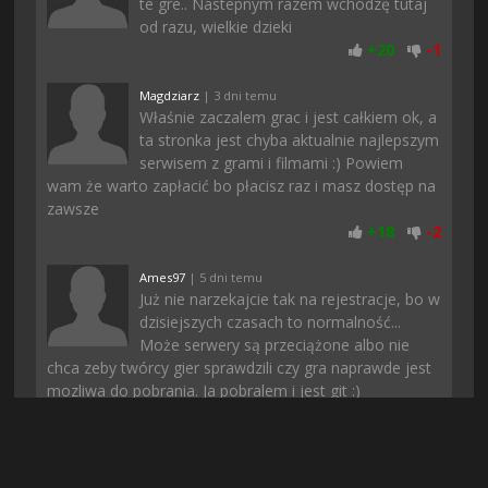
te gre.. Nastepnym razem wchodzę tutaj
od razu, wielkie dzieki
+
20
-
1
Magdziarz
| 3 dni temu
Właśnie zaczalem grac i jest całkiem ok, a
ta stronka jest chyba aktualnie najlepszym
serwisem z grami i filmami :) Powiem
wam że warto zapłacić bo płacisz raz i masz dostęp na
zawsze
+
18
-
2
Ames97
| 5 dni temu
Już nie narzekajcie tak na rejestracje, bo w
dzisiejszych czasach to normalność...
Może serwery są przeciążone albo nie
chca zeby twórcy gier sprawdzili czy gra naprawde jest
mozliwa do pobrania. Ja pobralem i jest git :)
+
17
-
2
Krater91
| 3 dni temu
W sumie nawet spoko, dzieki za wrzutke!