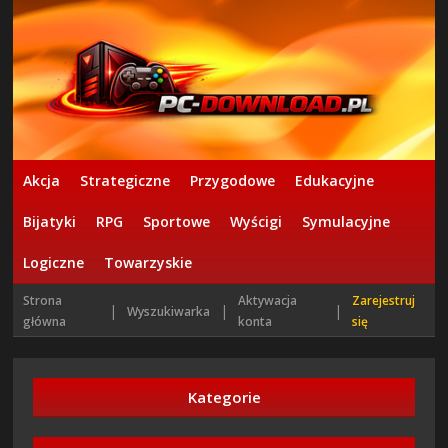
Akcja
Strategiczne
Przygodowe
Edukacyjne
Bijatyki
RPG
Sportowe
Wyścigi
Symulacyjne
Logiczne
Towarzyskie
Strona
Aktywacja
Zarejestruj
|
|
|
Wyszukiwarka
główna
konta
się
Kategorie