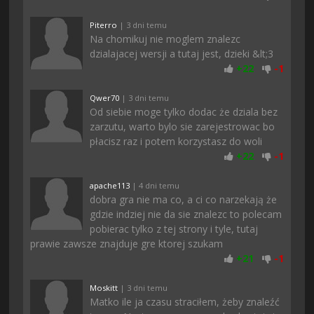
Piterro
| 3 dni temu
Na chomikuj nie moglem znalezc
dzialajacej wersji a tutaj jest, dzieki &lt;3
+
22
-
1
Qwer70
| 3 dni temu
Od siebie moge tylko dodac że dziala bez
zarzutu, warto bylo sie zarejestrowac bo
płacisz raz i potem korzystasz do woli
+
22
-
1
apache113
| 4 dni temu
dobra gra nie ma co, a ci co narzekają że
gdzie indziej nie da sie znalezc to polecam
pobierac tylko z tej strony i tyle, tutaj
prawie zawsze znajduje gre ktorej szukam
+
21
-
1
Moskitt
| 3 dni temu
Matko ile ja czasu straciłem, żeby znaleźć