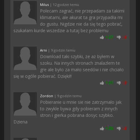
Milus
| 12 godzin temu
Polecam zagrać, nie przepadam za takimi
klimatami, ale akurat ta gra przypadła mi
do gustu. Nigdzie nie da się tego pobrać,
szukałam kurde wszedzie a tutaj bez problemu
+
27
-
2
Arni
| 9 godzin temu
Download taki szybki, że aż byłem w
szoku. Na innych stronach znalazlem te
gre ale było za mało seedów i nie chciało
się w ogóle pobierać. Dzięki!!
+
27
-
2
Zordon
| 9 godzin temu
Pobieranie u mnie sie nie zatrzymalo jak
to zwykle bywa gdy pobieram z innych
stron i gierka pobrana dosyc szybko.
Dziena
+
26
-
2