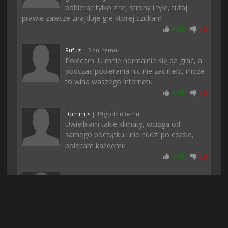
pobierac tylko z tej strony i tyle, tutaj
prawie zawsze znajduje gre ktorej szukam
+
20
-
2
Rufuz
| 3 dni temu
Polecam. U mnie normalnie się da grac, a
podczas pobierania nic nie zacinało, może
to wina waszego internetu
+
18
-
2
Dominus
| 19 godzin temu
Uwielbiam takie klimaty, wciąga od
samego początku i nie nudzi po czasie,
polecam każdemu
+
18
-
2
Konrado
| 6 dni temu
jest ok, chociaż spodziewałem się czegoś
więcej, ale i tak daje 8/10
+
18
-
1