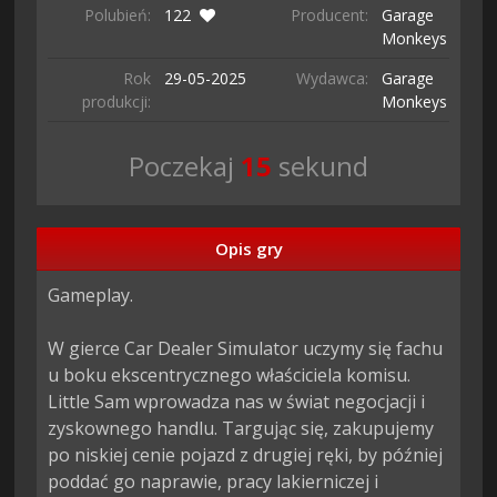
Polubień:
122
Producent:
Garage
Monkeys
Rok
29-05-
2025
Wydawca:
Garage
produkcji:
Monkeys
Poczekaj
14
sekund
Opis gry
Gameplay.

W gierce Car Dealer Simulator uczymy się fachu 
u boku ekscentrycznego właściciela komisu. 
Little Sam wprowadza nas w świat negocjacji i 
zyskownego handlu. Targując się, zakupujemy 
po niskiej cenie pojazd z drugiej ręki, by później 
poddać go naprawie, pracy lakierniczej i 