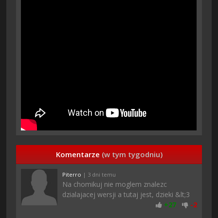
Komentarze
(w tym tygodniu)
Piterro
| 3 dni temu
Na chomikuj nie moglem znalezc
dzialajacej wersji a tutaj jest, dzieki &lt;3
+
27
-
2