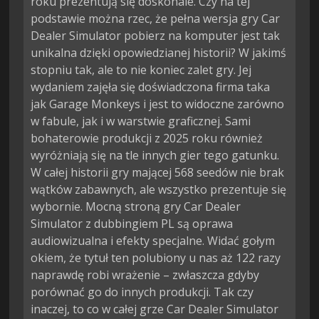
roku prezentują się doskonale. Czy na tej
podstawie można rzec, że pełna wersja gry Car
Dealer Simulator pobierz na komputer jest tak
unikalna dzięki opowiedzianej historii? W jakimś
stopniu tak, ale to nie koniec zalet gry. Jej
wydaniem zajęła się doświadczona firma taka
jak Garage Monkeys i jest to widoczne zarówno
w fabule, jak i w warstwie graficznej. Sami
bohaterowie produkcji z 2025 roku również
wyróżniają się na tle innych gier tego gatunku.
W całej historii gry mającej 568 seedów nie brak
wątków zabawnych, ale wszystko prezentuje się
wybornie. Mocną stroną gry Car Dealer
Simulator z dubbingiem PL są oprawa
audiowizualna i efekty specjalne. Widać gołym
okiem, że tytuł ten polubiony u nas aż 122 razy
naprawdę robi wrażenie – zwłaszcza gdyby
porównać go do innych produkcji. Tak czy
inaczej, to co w całej grze Car Dealer Simulator