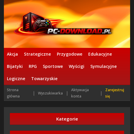
Akcja
Strategiczne
Przygodowe
Edukacyjne
Bijatyki
RPG
Sportowe
Wyścigi
Symulacyjne
Logiczne
Towarzyskie
Strona
Aktywacja
Zarejestruj
|
|
|
Wyszukiwarka
główna
konta
się
Kategorie