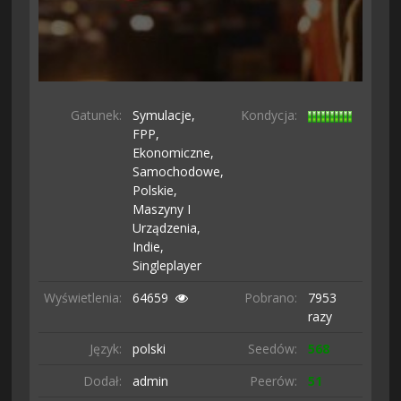
Gatunek:
Symulacje,
Kondycja:
FPP,
Ekonomiczne,
Samochodowe,
Polskie,
Maszyny I
Urządzenia,
Indie,
Singleplayer
Wyświetlenia:
64659
Pobrano:
7953
razy
Język:
polski
Seedów:
568
Dodał:
admin
Peerów:
51