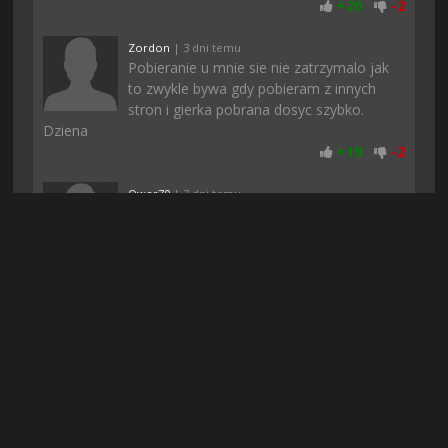
+
20
-
2
Zordon
| 3 dni temu
Pobieranie u mnie sie nie zatrzymalo jak
to zwykle bywa gdy pobieram z innych
stron i gierka pobrana dosyc szybko.
Dziena
+
19
-
2
Qwer70
| 2 dni temu
Od siebie moge tylko dodac że dziala bez
zarzutu, warto bylo sie zarejestrowac bo
płacisz raz i potem korzystasz do woli
+
17
-
2
adriano0
| 3 dni temu
jak po rejestracji wam nie zaczęło
pobierać to odświeżcie stronę, mi
pomogło
+
17
-
2
Krater91
| 2 dni temu