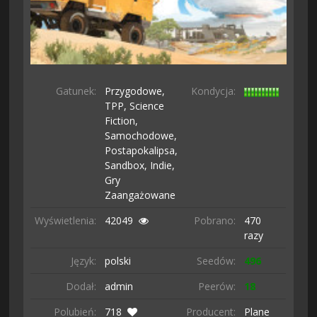
Gatunek:
Przygodowe,
Kondycja:
TPP,
Science
Fiction,
Samochodowe,
Postapokalipsa,
Sandbox,
Indie,
Gry
Zaangażowane
Wyświetlenia:
42049
Pobrano:
470
razy
Język:
polski
Seedów:
496
Dodał:
admin
Peerów:
18
Polubień:
718
Producent:
Plane