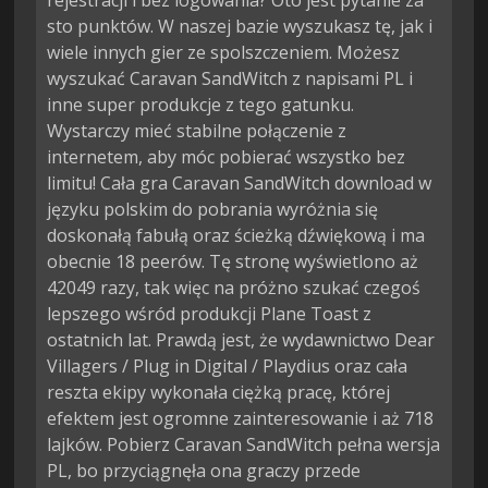
rejestracji i bez logowania? Oto jest pytanie za
sto punktów. W naszej bazie wyszukasz tę, jak i
wiele innych gier ze spolszczeniem. Możesz
wyszukać Caravan SandWitch z napisami PL i
inne super produkcje z tego gatunku.
Wystarczy mieć stabilne połączenie z
internetem, aby móc pobierać wszystko bez
limitu! Cała gra Caravan SandWitch download w
języku polskim do pobrania wyróżnia się
doskonałą fabułą oraz ścieżką dźwiękową i ma
obecnie 18 peerów. Tę stronę wyświetlono aż
42049 razy, tak więc na próżno szukać czegoś
lepszego wśród produkcji Plane Toast z
ostatnich lat. Prawdą jest, że wydawnictwo Dear
Villagers / Plug in Digital / Playdius oraz cała
reszta ekipy wykonała ciężką pracę, której
efektem jest ogromne zainteresowanie i aż 718
lajków. Pobierz Caravan SandWitch pełna wersja
PL, bo przyciągnęła ona graczy przede