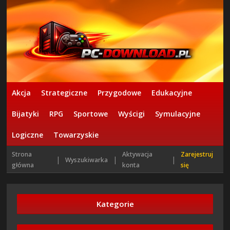
Akcja
Strategiczne
Przygodowe
Edukacyjne
Bijatyki
RPG
Sportowe
Wyścigi
Symulacyjne
Logiczne
Towarzyskie
Strona
Aktywacja
Zarejestruj
|
|
|
Wyszukiwarka
główna
konta
się
Kategorie