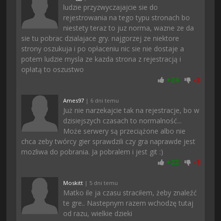
ludzie przyzwyczajajcie sie do
rejestrowania na tego typu stronach bo
niestety teraz to juz norma, wazne ze da
sie tu pobrac dzialajace gry. najgorzej ze niektore
strony oszukuja i po opłaceniu nic sie nie dostaje a
potem ludzie mysla ze kazda strona z rejestracją i
opłatą to oszustwo
+
24
-
2
Ames97
| 6 dni temu
Już nie narzekajcie tak na rejestracje, bo w
dzisiejszych czasach to normalność...
Może serwery są przeciążone albo nie
chca zeby twórcy gier sprawdzili czy gra naprawde jest
mozliwa do pobrania. Ja pobralem i jest git :)
+
22
-
1
Moskitt
| 5 dni temu
Matko ile ja czasu straciłem, żeby znaleźć
te gre.. Nastepnym razem wchodzę tutaj
od razu, wielkie dzieki