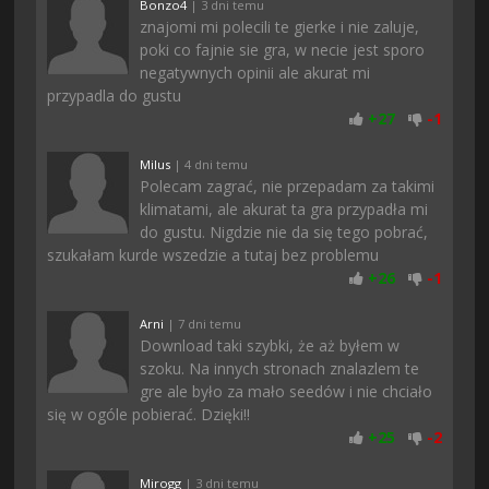
Bonzo4
| 3 dni temu
znajomi mi polecili te gierke i nie zaluje,
poki co fajnie sie gra, w necie jest sporo
negatywnych opinii ale akurat mi
przypadla do gustu
+
27
-
1
Milus
| 4 dni temu
Polecam zagrać, nie przepadam za takimi
klimatami, ale akurat ta gra przypadła mi
do gustu. Nigdzie nie da się tego pobrać,
szukałam kurde wszedzie a tutaj bez problemu
+
26
-
1
Arni
| 7 dni temu
Download taki szybki, że aż byłem w
szoku. Na innych stronach znalazlem te
gre ale było za mało seedów i nie chciało
się w ogóle pobierać. Dzięki!!
+
25
-
2
Mirogg
| 3 dni temu