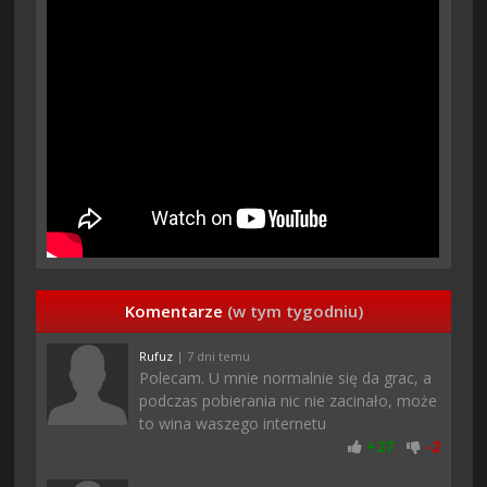
Komentarze
(w tym tygodniu)
Rufuz
| 7 dni temu
Polecam. U mnie normalnie się da grac, a
podczas pobierania nic nie zacinało, może
to wina waszego internetu
+
27
-
2