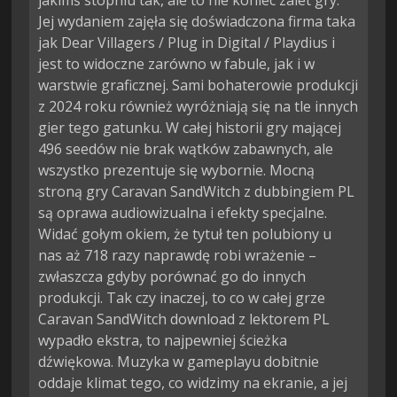
jakimś stopniu tak, ale to nie koniec zalet gry.
Jej wydaniem zajęła się doświadczona firma taka
jak Dear Villagers / Plug in Digital / Playdius i
jest to widoczne zarówno w fabule, jak i w
warstwie graficznej. Sami bohaterowie produkcji
z 2024 roku również wyróżniają się na tle innych
gier tego gatunku. W całej historii gry mającej
496 seedów nie brak wątków zabawnych, ale
wszystko prezentuje się wybornie. Mocną
stroną gry Caravan SandWitch z dubbingiem PL
są oprawa audiowizualna i efekty specjalne.
Widać gołym okiem, że tytuł ten polubiony u
nas aż 718 razy naprawdę robi wrażenie –
zwłaszcza gdyby porównać go do innych
produkcji. Tak czy inaczej, to co w całej grze
Caravan SandWitch download z lektorem PL
wypadło ekstra, to najpewniej ścieżka
dźwiękowa. Muzyka w gameplayu dobitnie
oddaje klimat tego, co widzimy na ekranie, a jej