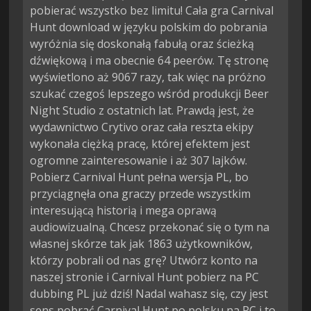
pobierać wszystko bez limitu! Cała gra Carnival
Hunt download w języku polskim do pobrania
wyróżnia się doskonałą fabułą oraz ścieżką
dźwiękową i ma obecnie 64 peerów. Tę stronę
wyświetlono aż 9067 razy, tak więc na próżno
szukać czegoś lepszego wśród produkcji Beer
Night Studio z ostatnich lat. Prawdą jest, że
wydawnictwo Crytivo oraz cała reszta ekipy
wykonała ciężką pracę, której efektem jest
ogromne zainteresowanie i aż 307 lajków.
Pobierz Carnival Hunt pełna wersja PL, bo
przyciągnęła ona graczy przede wszystkim
interesującą historią i mega oprawą
audiowizualną. Chcesz przekonać się o tym na
własnej skórze tak jak 1863 użytkowników,
którzy pobrali od nas grę? Utwórz konto na
naszej stronie i Carnival Hunt pobierz na PC
dubbing PL już dziś! Nadal wahasz się, czy jest
sens pobrać Carnival Hunt po polsku na PC i to