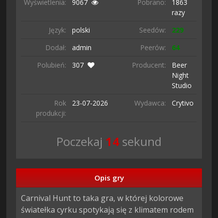
Wyświetlenia:
9067
Pobrano:
1863
razy
Język:
polski
Seedów:
229
Dodał:
admin
Peerów:
64
Polubień:
307
Producent:
Beer
Night
Studio
Rok
23-07-
2026
Wydawca:
Crytivo
produkcji:
Poczekaj
13
sekund
Opis gry
Carnival Hunt to taka gra, w której kolorowe
światełka cyrku spotykają się z klimatem rodem