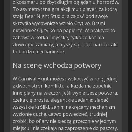
z koszmaru po zbyt długim oglądaniu horrorów.
To asymetryczna gra akcji multiplayer, za którą
stoją Beer Night Studio, a całość pod swoje
skrzydła wydawnicze wzięło Crytivo. Brzmi
niewinnie? Oj, tylko na papierze. W praktyce to
zabawa w kotka i myszkę, tylko że kot ma
złowrogie zamiary, a myszy są… cóż, bardzo, ale
to bardzo mechaniczne.
Na scenę wchodzą potwory
W Carnival Hunt możesz wskoczyć w rolę jednej
z dwóch stron konfliktu, a każda ma zupełnie
inne plany na wieczór. Jeśli wybierzesz potwora,
czeka cię proste, eleganckie zadanie: złapać
wszystkie króliki, zanim nakręcany mechanizm
wyzionie ducha. Łatwo powiedzieć, trudniej
zrobić, bo ofiary nie siedzą grzecznie w jednym
miejscu i nie czekają na zaproszenie do paszczy.