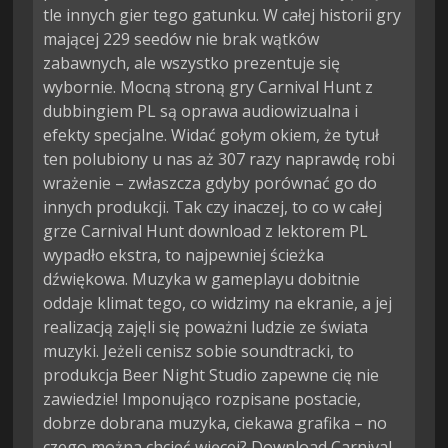
tle innych gier tego gatunku. W całej historii gry
mającej 229 seedów nie brak wątków
zabawnych, ale wszystko prezentuje się
wybornie. Mocną stroną gry Carnival Hunt z
dubbingiem PL są oprawa audiowizualna i
efekty specjalne. Widać gołym okiem, że tytuł
ten polubiony u nas aż 307 razy naprawdę robi
wrażenie – zwłaszcza gdyby porównać go do
innych produkcji. Tak czy inaczej, to co w całej
grze Carnival Hunt download z lektorem PL
wypadło ekstra, to najpewniej ścieżka
dźwiękowa. Muzyka w gameplayu dobitnie
oddaje klimat tego, co widzimy na ekranie, a jej
realizacją zajęli się poważni ludzie ze świata
muzyki. Jeżeli cenisz sobie soundtracki, to
produkcja Beer Night Studio zapewne cię nie
zawiedzie! Imponująco rozpisane postacie,
dobrze dobrana muzyka, ciekawa grafika – no
czego można chcieć więcej? Download Carnival