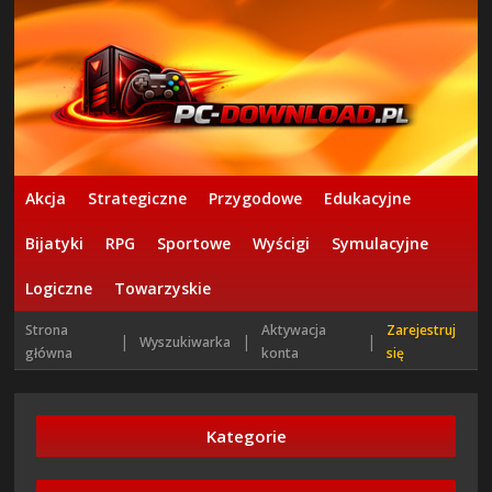
Akcja
Strategiczne
Przygodowe
Edukacyjne
Bijatyki
RPG
Sportowe
Wyścigi
Symulacyjne
Logiczne
Towarzyskie
Strona
Aktywacja
Zarejestruj
|
|
|
Wyszukiwarka
główna
konta
się
Kategorie