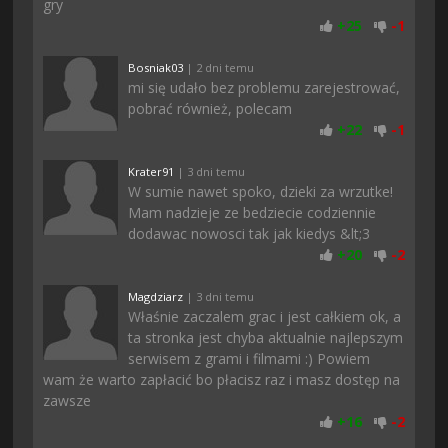
gry
+
25
-
1
Bosniak03
| 2 dni temu
mi się udało bez problemu zarejestrować,
pobrać również, polecam
+
22
-
1
Krater91
| 3 dni temu
W sumie nawet spoko, dzieki za wrzutke!
Mam nadzieje ze bedziecie codziennie
dodawac nowosci tak jak kiedys &lt;3
+
20
-
2
Magdziarz
| 3 dni temu
Właśnie zaczalem grac i jest całkiem ok, a
ta stronka jest chyba aktualnie najlepszym
serwisem z grami i filmami :) Powiem
wam że warto zapłacić bo płacisz raz i masz dostęp na
zawsze
+
16
-
2