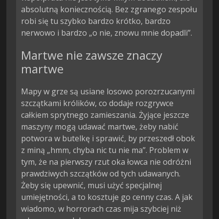
absolutną koniecznością. Bez zgranego zespołu
robi się tu szybko bardzo krótko, bardzo
nerwowo i bardzo „o nie, znowu mnie dopadli”.
Martwe nie zawsze znaczy
martwe
Mapy w grze są usiane losowo porozrzucanymi
szczątkami królików, co dodaje rozgrywce
całkiem sprytnego zamieszania. Żyjące jeszcze
maszyny mogą udawać martwe, żeby nabić
potwora w butelkę i sprawić, by przeszedł obok
z miną „hmm, chyba nic tu nie ma”. Problem w
tym, że na pierwszy rzut oka łowca nie odróżni
prawdziwych szczątków od tych udawanych.
Żeby się upewnić, musi użyć specjalnej
umiejętności, a to kosztuje go cenny czas. A jak
wiadomo, w horrorach czas mija szybciej niż