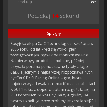
produkcji:
Technologi
Poczekaj
13
sekund
Opis gry
Rosyjska ekipa CarX Technologies, założona w
2006 roku, od lat kręci się wokół gier
wyścigowych jak bączek na mokrym asfalcie.
Najpierw były produkcje mobilne, później
przyszła pora na pełnoprawne tytuły z logo
CarX, a jednym z najbardziej rozpoznawalnych
był CarX Drift Racing Online – gra, która
najpierw wylądowała na smartfonach i tabletach
w 2014 roku, a dopiero potem rozgościła się na
PC i konsolach. Sukces był na tyle głośny, że
twórcy uznali: „a może zrobimy jeszcze lepiej?”. I
tak powstała ta kontynuacja, projektowana od