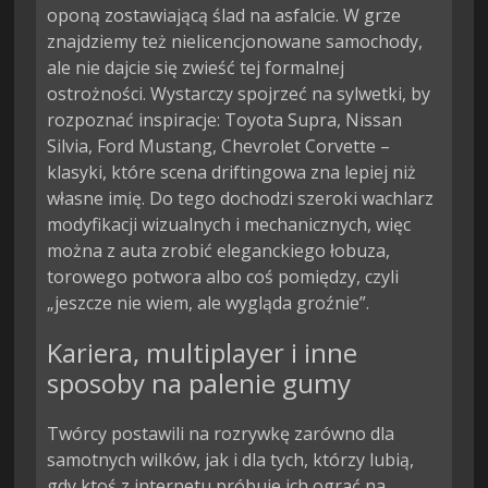
oponą zostawiającą ślad na asfalcie. W grze
znajdziemy też nielicencjonowane samochody,
ale nie dajcie się zwieść tej formalnej
ostrożności. Wystarczy spojrzeć na sylwetki, by
rozpoznać inspiracje: Toyota Supra, Nissan
Silvia, Ford Mustang, Chevrolet Corvette –
klasyki, które scena driftingowa zna lepiej niż
własne imię. Do tego dochodzi szeroki wachlarz
modyfikacji wizualnych i mechanicznych, więc
można z auta zrobić eleganckiego łobuza,
torowego potwora albo coś pomiędzy, czyli
„jeszcze nie wiem, ale wygląda groźnie”.
Kariera, multiplayer i inne
sposoby na palenie gumy
Twórcy postawili na rozrywkę zarówno dla
samotnych wilków, jak i dla tych, którzy lubią,
gdy ktoś z internetu próbuje ich ograć na