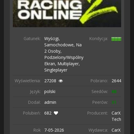
Gatunek:
Wyścigi,
Kondycja:
Samochodowe,
Na
2 Osoby,
Podzielony/wspólny
Ekran,
Multiplayer,
Singleplayer
Wyświetlenia:
27208
Pobrano:
2644 razy
Język:
polski
Seedów:
68
Dodał:
admin
Peerów:
31
Polubień:
682
Producent:
CarX
Technologi
Rok
7-05-
2026
Wydawca:
CarX