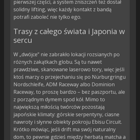
pierwszej części, a system zniszczeń też dostał
solidny lifting, więc każdy kontakt z bandą
potrafi zaboleć nie tylko ego.
Trasy z całego świata i Japonia w
sercu
W „dwójce” nie zabrakło lokacji rozsianych po
różnych zakątkach globu. Są tu nawet
prawdziwe, skanowane laserowo tory, więc jeśli
ktoś marzy o przejechaniu się po Nürburgringu
Nordschleife, ADM Raceway albo Dominion
Raceway, to proszę bardzo – bez paszportu, ale
z porządnym dymem spod kół. Mimo to
największą miłością twórców pozostają
japońskie klimaty: górskie serpentyny, ciasne
nawroty i słynne obiekty pokroju Ebisu Circuit.
Krótko mówiąc, jeśli drift ma swój naturalny
dom, to pewnie gdzieś między herbatą matcha a