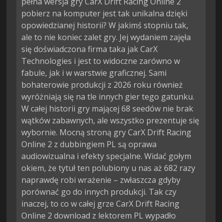
pełna wersja gry CarX Drift Racing Online 2
pobierz na komputer jest tak unikalna dzięki
opowiedzianej historii? W jakimś stopniu tak,
ale to nie koniec zalet gry. Jej wydaniem zajęła
się doświadczona firma taka jak CarX
Technologies i jest to widoczne zarówno w
fabule, jak i w warstwie graficznej. Sami
bohaterowie produkcji z 2026 roku również
wyróżniają się na tle innych gier tego gatunku.
W całej historii gry mającej 68 seedów nie brak
wątków zabawnych, ale wszystko prezentuje się
wybornie. Mocną stroną gry CarX Drift Racing
Online 2 z dubbingiem PL są oprawa
audiowizualna i efekty specjalne. Widać gołym
okiem, że tytuł ten polubiony u nas aż 682 razy
naprawdę robi wrażenie – zwłaszcza gdyby
porównać go do innych produkcji. Tak czy
inaczej, to co w całej grze CarX Drift Racing
Online 2 download z lektorem PL wypadło