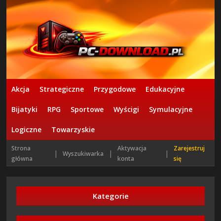
Akcja
Strategiczne
Przygodowe
Edukacyjne
Bijatyki
RPG
Sportowe
Wyścigi
Symulacyjne
Logiczne
Towarzyskie
Strona
Aktywacja
Zarejestruj
|
|
|
Wyszukiwarka
główna
konta
się
Kategorie