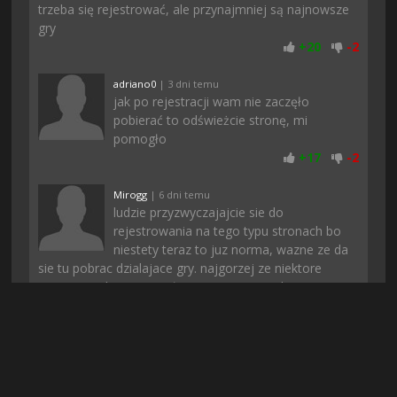
trzeba się rejestrować, ale przynajmniej są najnowsze
gry
+
20
-
2
adriano0
| 3 dni temu
jak po rejestracji wam nie zaczęło
pobierać to odświeżcie stronę, mi
pomogło
+
17
-
2
Mirogg
| 6 dni temu
ludzie przyzwyczajajcie sie do
rejestrowania na tego typu stronach bo
niestety teraz to juz norma, wazne ze da
sie tu pobrac dzialajace gry. najgorzej ze niektore
strony oszukuja i po opłaceniu nic sie nie dostaje a
potem ludzie mysla ze kazda strona z rejestracją i
opłatą to oszustwo
+
17
-
2
Qwer70
| 7 dni temu