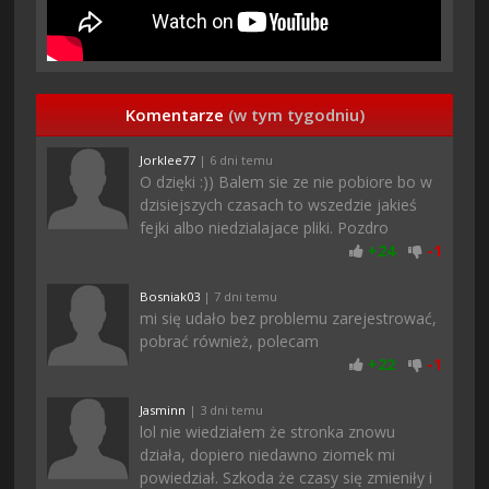
Komentarze
(w tym tygodniu)
Jorklee77
| 6 dni temu
O dzięki :)) Balem sie ze nie pobiore bo w
dzisiejszych czasach to wszedzie jakieś
fejki albo niedzialajace pliki. Pozdro
+
24
-
1
Bosniak03
| 7 dni temu
mi się udało bez problemu zarejestrować,
pobrać również, polecam
+
22
-
1
Jasminn
| 3 dni temu
lol nie wiedziałem że stronka znowu
działa, dopiero niedawno ziomek mi
powiedział. Szkoda że czasy się zmieniły i