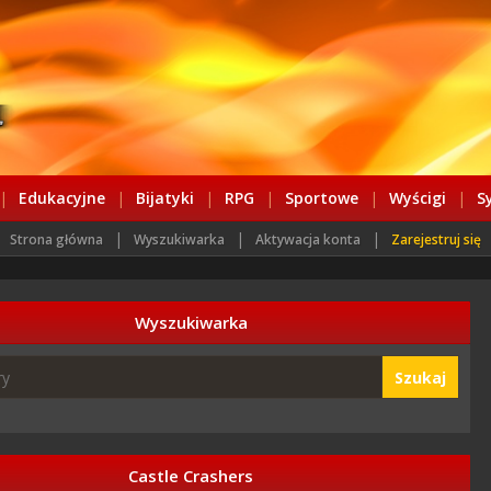
|
Edukacyjne
|
Bijatyki
|
RPG
|
Sportowe
|
Wyścigi
|
S
|
|
|
Strona główna
Wyszukiwarka
Aktywacja konta
Zarejestruj się
Wyszukiwarka
Szukaj
Castle Crashers