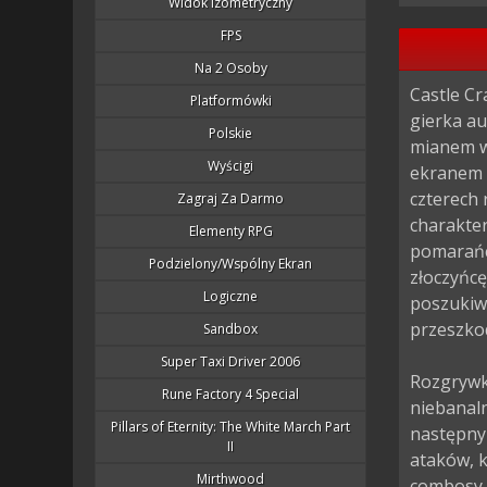
Widok Izometryczny
FPS
Na 2 Osoby
Castle Cr
Platformówki
gierka au
Polskie
mianem w
Wyścigi
ekranem -
czterech 
Zagraj Za Darmo
charakter
Elementy RPG
pomarańcz
Podzielony/wspólny Ekran
złoczyńcę
Logiczne
poszukiwa
przeszkod
Sandbox
Super Taxi Driver 2006
Rozgrywka
Rune Factory 4 Special
niebanaln
Pillars of Eternity: The White March Part
następny
II
ataków, 
Mirthwood
combosy. 