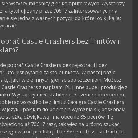
 się wszyscy miłośnicy gier komputerowych. Wystarczy
z, a tytuł ujrzany przez 70617 zainteresowanych na
nie się jedną z ważnych pozycji, do której co kilka lat
wracać!
obrać Castle Crashers bez limitów i
eklam?
zie pobrać Castle Crashers bez rejestracji i bez
? Oto jest pytanie za sto punktów. W naszej bazie
 tę, jak i wiele innych gier ze spolszczeniem. Możesz
Castle Crashers z napisami PL i inne super produkcje z
nku. Wystarczy mieć stabilne połączenie z internetem,
obierać wszystko bez limitu! Cała gra Castle Crashers
 w języku polskim do pobrania wyróżnia się doskonałą
az ścieżką dźwiękową i ma obecnie 85 peerów. Tę
świetlono aż 70617 razy, tak więc na próżno szukać
pszego wśród produkcji The Behemoth z ostatnich lat.