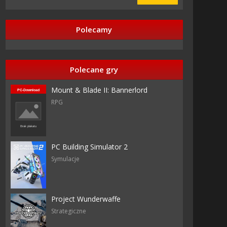
Polecamy
Polecane gry
326 razy
Mount & Blade II: Bannerlord
RPG
78
5
he
PC Building Simulator 2
ehemoth
Symulacje
he
ehemoth
Project Wunderwaffe
Strategiczne