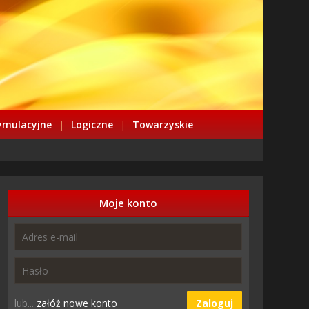
ymulacyjne
|
Logiczne
|
Towarzyskie
Moje konto
lub...
załóż nowe konto
Zaloguj