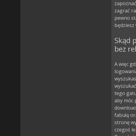
zapoznać
zagrać ra
pewno sta
będziesz 
Skąd p
bez r
A więc gd
logowania
wyszukasz
wyszukać 
tego gatu
aby móc p
download
fabułą or
stronę wy
czegoś le