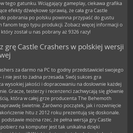
ów tego gatunku. Wciągający gameplay, ciekawa grafika
ące efekty dźwiękowe sprawią, że cała gra Castle
 do pobrania po polsku powinna przypaść do gustu
 fanom tego typu produkcji. Zobacz więcej informacji o
, który został u nas pobrany aż 9326 razy!
z grę Castle Crashers w polskiej wersji
owej
ashers za darmo na PC to godny przedstawiciel swojego
 i nie jest to żadna przesada. Swój sukces gra
a wysokiej jakości i dopracowaniu na dosłownie każdej
nie. Gracze, testerzy i recenzenci zachwycają się głównie
ścią, która w całej grze producenta The Behemoth
aprawdę świetnie. Zarówno początek, jak i rozwinięcie
zakończenie hitu z 2012 roku prezentują się doskonale.
j podstawie można rzec, że pełna wersja gry Castle
pobierz na komputer jest tak unikalna dzięki