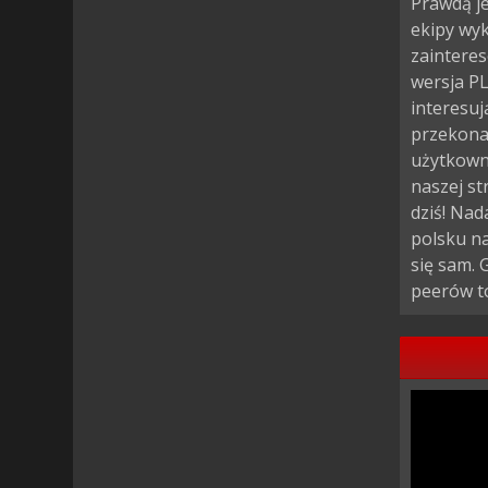
Prawdą j
ekipy wyk
zainteres
wersja PL
interesuj
przekonać
użytkown
naszej st
dziś! Nad
polsku na
się sam. 
peerów t