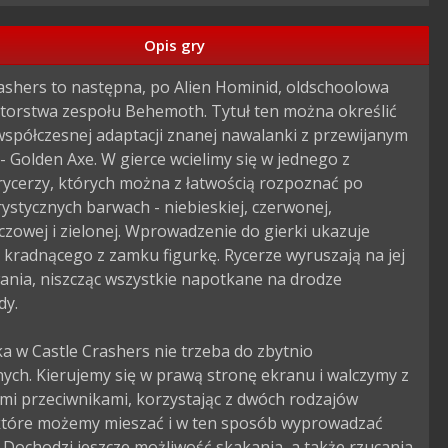
Opis gry
ashers to następna, po Alien Hominid, oldschoolowa 
torstwa zespołu Behemoth. Tytuł ten można określić 
spółczesnej adaptacji znanej nawalanki z przewijanym 
 Golden Axe. W gierce wcielimy się w jednego z 
rycerzy, których można z łatwością rozpoznać po 
ystycznych barwach - niebieskiej, czerwonej, 
owej i zielonej. Wprowadzenie do gierki ukazuje 
 kradnącego z zamku figurkę. Rycerze wyruszają na jej 
nia, niszcząc wszystkie napotkane na drodze 
y.

 w Castle Crashers nie trzeba do zbytnio 
ych. Kierujemy się w prawą stronę ekranu i walczymy z 
mi przeciwnikami, korzystając z dwóch rodzajów 
które możemy mieszać i w ten sposób wyprowadzać 
Dochodzi jeszcze możliwość skakania, a także rzucania 