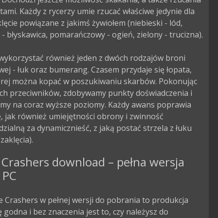
ami. Każdy z rycerzy umie rzucać właściwe jedynie dla 
klęcie powiązane z jakimś żywiołem (niebieski - lód, 
- błyskawica, pomarańczowy - ogień, zielony - trucizna).

ykorzystać również jeden z dwóch rodzajów broni 
ej - łuk oraz bumerang. Czasem przydaje się łopata, 
tórej można kopać w poszukiwaniu skarbów. Pokonując 
ch przeciwników, zdobywamy punkty doświadczenia i 
my na coraz wyższe poziomy. Każdy awans poprawia 
ę, jak również umiejętności obrony i zwinność 
zialną za dynamicznieść, z jaką postać strzela z łuku 
zaklęcia).
 Crashers download – pełna wersja
 PC
e Crashers w pełnej wersji do pobrania to produkcja
godna i bez znaczenia jest to, czy należysz do