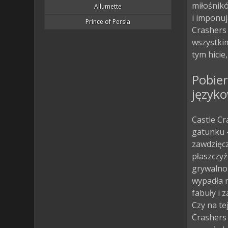
miłośnik
Allumette
i imponuj
Prince of Persia
Crashers
wszystkim
tym hicie
Pobier
język
Castle Cr
gatunku –
zawdzięcz
płaszczyź
grywalno
wypadła n
fabuły i 
Czy na te
Crashers 