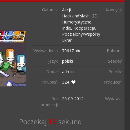
Gatunek:
Akcji,
Kondycja:
Hack'and'slash,
2D,
Humorystyczne,
Indie,
Kooperacja,
Podzielony/wspólny
Ekran
Wyświetlenia:
70617
Pobrano:
9
Język:
polski
Seedów:
6
Dodał:
admin
Peerów:
8
Polubień:
324
Producent:
T
B
Rok
26-09-
2012
Wydawca:
T
produkcji:
B
Poczekaj
15
sekund