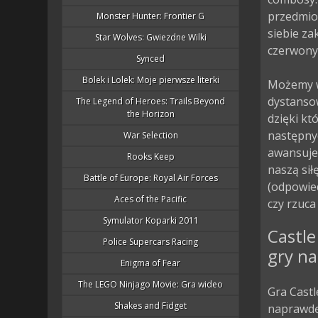
przedmiot
Monster Hunter: Frontier G
siebie za
Star Wolves: Gwiezdne Wilki
czerwony 
Synced
Bolek i Lolek: Moje pierwsze literki
Możemy w
dystansow
The Legend of Heroes: Trails Beyond
the Horizon
dzięki k
następny
War Selection
awansuje
Rooks Keep
naszą sił
Battle of Europe: Royal Air Forces
(odpowied
Aces of the Pacific
czy rzuca 
Symulator Koparki 2011
Castle
Police Supercars Racing
gry na
Enigma of Fear
The LEGO Ninjago Movie: Gra wideo
Gra Castl
Shakes and Fidget
naprawdę 