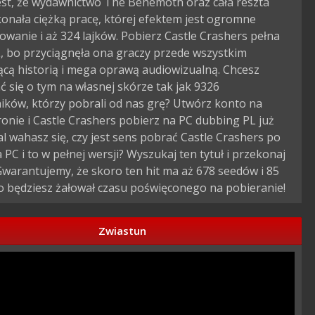
est, że wydawnictwo The Behemoth oraz cała reszta
onała ciężką pracę, której efektem jest ogromne
owanie i aż 324 lajków. Pobierz Castle Crashers pełna
, bo przyciągnęła ona graczy przede wszystkim
ącą historią i mega oprawą audiowizualną. Chcesz
 się o tym na własnej skórze tak jak 9326
ików, którzy pobrali od nas grę? Utwórz konto na
ronie i Castle Crashers pobierz na PC dubbing PL już
al wahasz się, czy jest sens pobrać Castle Crashers po
 PC i to w pełnej wersji? Wyszukaj ten tytuł i przekonaj
Gwarantujemy, że skoro ten hit ma aż 678 seedów i 85
o będziesz żałował czasu poświęconego na pobieranie!
Zwiastun