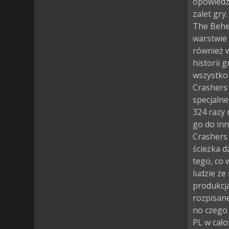
opowiedzi
zalet gry
The Behem
warstwie 
również w
historii 
wszystko 
Crashers
specjalne
324 razy
go do inn
Crashers 
ścieżka 
tego, co w
ludzie ze
produkcj
rozpisane
no czego
PL w cało