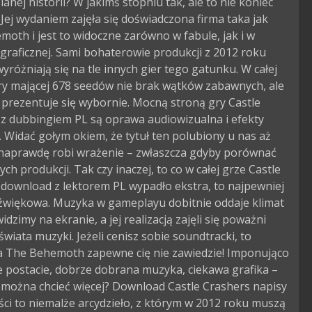
anej historii? W jakimś stopniu tak, ale to nie koniec
. Jej wydaniem zajęła się doświadczona firma taka jak
oth i jest to widoczne zarówno w fabule, jak i w
graficznej. Sami bohaterowie produkcji z 2012 roku
yróżniają się na tle innych gier tego gatunku. W całej
gry mającej 678 seedów nie brak wątków zabawnych, ale
prezentuje się wybornie. Mocną stroną gry Castle
 z dubbingiem PL są oprawa audiowizualna i efekty
. Widać gołym okiem, że tytuł ten polubiony u nas aż
 naprawdę robi wrażenie – zwłaszcza gdyby porównać
ych produkcji. Tak czy inaczej, to co w całej grze Castle
download z lektorem PL wypadło ekstra, to najpewniej
dźwiękowa. Muzyka w gameplayu dobitnie oddaje klimat
idzimy na ekranie, a jej realizacją zajęli się poważni
 świata muzyki. Jeżeli cenisz sobie soundtracki, to
a The Behemoth zapewne cię nie zawiedzie! Imponująco
 postacie, dobrze dobrana muzyka, ciekawa grafika –
 można chcieć więcej? Download Castle Crashers napisy
ści to niemalże arcydzieło, z którym w 2012 roku muszą