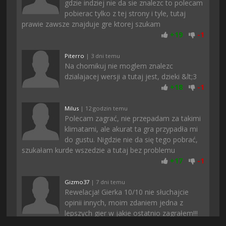
gdzie indziej nie da sie znalezc to polecam
pobierac tylko z tej strony i tyle, tutaj
prawie zawsze znajduje gre ktorej szukam
+
19
-
1
Piterro
| 3 dni temu
Na chomikuj nie moglem znalezc
dzialajacej wersji a tutaj jest, dzieki &lt;3
+
18
-
1
Milus
| 12 godzin temu
Polecam zagrać, nie przepadam za takimi
klimatami, ale akurat ta gra przypadła mi
do gustu. Nigdzie nie da się tego pobrać,
szukałam kurde wszedzie a tutaj bez problemu
+
17
-
1
Gizmo37
| 7 dni temu
Rewelacja! Gierka 10/10 nie słuchajcie
opinii innych, moim zdaniem jedna z
lepszych gier w jakie ostatnio zagrałem!!!
+
16
-
2