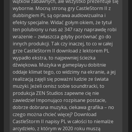
wątków zabawnych, ale wszystko prezentuje się
wybornie. Mocną stroną gry CastleStorm II z
dubbingiem PL są oprawa audiowizualna i
efekty specjalne. Widać gołym okiem, że tytuł
ten polubiony u nas aż 347 razy naprawdę robi
wrażenie – zwłaszcza gdyby porównać go do
innych produkcji. Tak czy inaczej, to co w całej
grze CastleStorm II download z lektorem PL
wypadło ekstra, to najpewniej ścieżka
dźwiękowa. Muzyka w gameplayu dobitnie
oddaje klimat tego, co widzimy na ekranie, a jej
realizacją zajęli się poważni ludzie ze świata
muzyki. Jeżeli cenisz sobie soundtracki, to
produkcja ZEN Studios zapewne cię nie
zawiedzie! Imponująco rozpisane postacie,
dobrze dobrana muzyka, ciekawa grafika – no
czego można chcieć więcej? Download
CastleStorm II napisy PL w całości to niemalże
arcydzieło, z którym w 2020 roku muszą