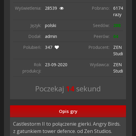
Wyświetlenia:
28539
Pobrano:
6174
razy
Język:
polski
Seedów:
288
Dodał:
admin
Peerów:
64
Polubień:
347
Producent:
ZEN
Studios
Rok
23-09-
2020
Wydawca:
ZEN
produkcji:
Studios
Poczekaj
13
sekund
Opis gry
Castlestorm II to połączenie gierki. Angry Birds. 
z gatunkiem tower defence. od Zen Studios. 