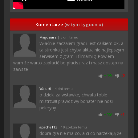
Komentarze
(w tym tygodniu)
Magdziarz
| 3 dni temu
Właśnie zaczalem grac i jest całkiem ok, a
ta stronka jest chyba aktualnie najlepszym
serwisem z grami i filmami :) Powiem
wam że warto zapłacić bo płacisz raz i masz dostęp na
zawsze
+
19
-
2
Walus0
| 4 dni temu
o dzieki za wstawke, chwała tobie
mistrzu!!! prawdziwy bohater nie nosi
peleryny
+
19
-
1
apache113
| 19 godzin temu
dobra gra nie ma co, a ci co narzekają że