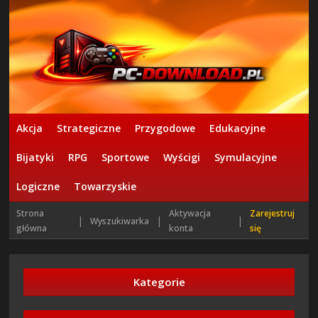
Akcja
Strategiczne
Przygodowe
Edukacyjne
Bijatyki
RPG
Sportowe
Wyścigi
Symulacyjne
Logiczne
Towarzyskie
Strona
Aktywacja
Zarejestruj
|
|
|
Wyszukiwarka
główna
konta
się
Kategorie