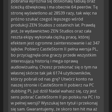
pobrania wyróżnia się doskonałą fabułą oraz
ścieżką dźwiękową i ma obecnie 64 peerów. Tę
stronę wyświetlono aż 28539 razy, tak więc na
próżno szukać czegoś lepszego wśród
produkcji ZEN Studios z ostatnich lat. Prawdą
jest, że wydawnictwo ZEN Studios oraz cała
reszta ekipy wykonała ciężką pracę, której
efektem jest ogromne zainteresowanie i aż 347
lajków. Pobierz CastleStorm II pełna wersja PL,
bo przyciągnęła ona graczy przede wszystkim
interesującą historią i mega oprawą
audiowizualną. Chcesz przekonać się o tym na
własnej skórze tak jak 6174 użytkowników,
którzy pobrali od nas grę? Utwórz konto na
naszej stronie i CastleStorm II pobierz na PC
dubbing PL już dziś! Nadal wahasz się, czy jest
sens pobrać CastleStorm II po polsku na PC i to
w pełnej wersji? Wyszukaj ten tytuł i przekonaj
się sam. Gwarantujemy, że skoro ten hit ma aż