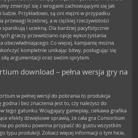
imy zmierzyć się z wrogami zachowującymi się jak 
 ludzie. Przykładowo, są oni mężni w przypadku 
a przewagi liczebnej, a w ciężkiej rzeczywistości 
 spanikują i uciekną. Dla bardziej pacyfistycznie 
nych graczy przewidziano opcję wykorzystania 
ia obezwładniającego. Co więcej, kampanię można 
kończyć kompletnie unikając bitwy, posługując się 
 siłą argumentacji oraz swóim sprytem.
rtium download – pełna wersja gry na
rtium w pełnej wersji do pobrania to produkcja
godna i bez znaczenia jest to, czy należysz do
ów tego gatunku. Wciągający gameplay, ciekawa grafika
ące efekty dźwiękowe sprawią, że cała gra Consortium
nia po polsku powinna przypaść do gustu wszystkim
o typu produkcji. Zobacz więcej informacji o tym hicie,