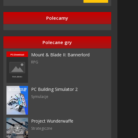
Polecamy
Polecane gry
Mount & Blade II: Bannerlord
RPG
azy
PC Building Simulator 2
Symulacje
imensional
s
Project Wunderwaffe
Strategiczne
imensional
s