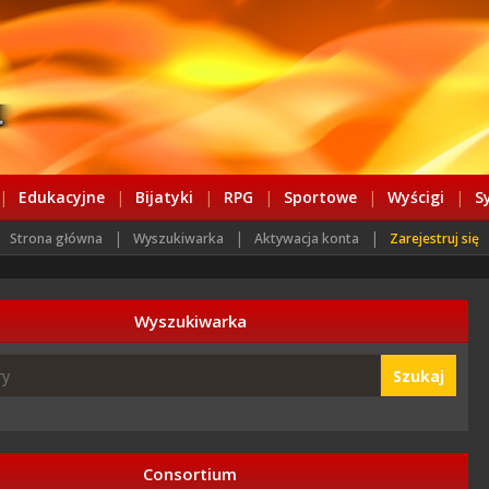
|
Edukacyjne
|
Bijatyki
|
RPG
|
Sportowe
|
Wyścigi
|
S
|
|
|
Strona główna
Wyszukiwarka
Aktywacja konta
Zarejestruj się
Wyszukiwarka
Szukaj
Consortium