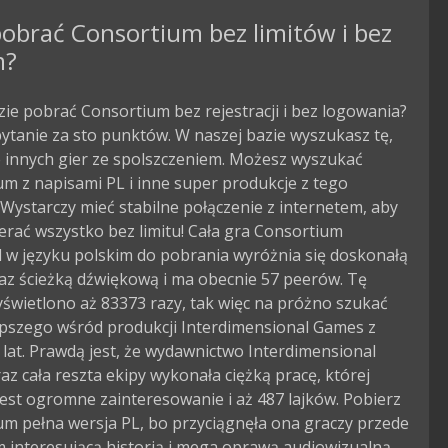
obrać Consortium bez limitów i bez
m?
zie pobrać Consortium bez rejestracji i bez logowania?
pytanie za sto punktów. W naszej bazie wyszukasz tę,
le innych gier ze spolszczeniem. Możesz wyszukać
m z napisami PL i inne super produkcje z tego
Wystarczy mieć stabilne połączenie z internetem, aby
rać wszystko bez limitu! Cała gra Consortium
 w języku polskim do pobrania wyróżnia się doskonałą
az ścieżką dźwiękową i ma obecnie 57 peerów. Tę
świetlono aż 83373 razy, tak więc na próżno szukać
epszego wśród produkcji Interdimensional Games z
 lat. Prawdą jest, że wydawnictwo Interdimensional
z cała reszta ekipy wykonała ciężką pracę, której
est ogromne zainteresowanie i aż 487 lajków. Pobierz
um pełna wersja PL, bo przyciągnęła ona graczy przede
 interesującą historią i mega oprawą audiowizualną.