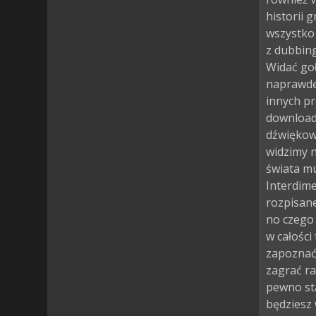
historii 
wszystko
z dubbing
Widać goł
naprawdę
innych pr
download 
dźwiękow
widzimy na
świata mu
Interdim
rozpisane
no czego
w całości
zapoznać
zagrać ra
pewno sta
będziesz 