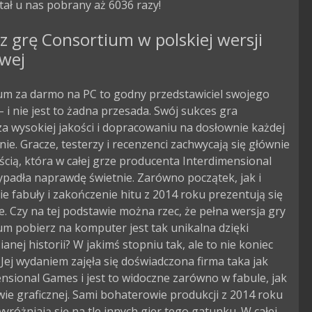
tał u nas pobrany aż 6036 razy!
z grę Consortium w polskiej wersji
owej
um za darmo na PC to godny przedstawiciel swojego
 i nie jest to żadna przesada. Swój sukces gra
a wysokiej jakości i dopracowaniu na dosłownie każdej
nie. Gracze, testerzy i recenzenci zachwycają się głównie
cią, która w całej grze producenta Interdimensional
padła naprawdę świetnie. Zarówno początek, jak i
ie fabuły i zakończenie hitu z 2014 roku prezentują się
. Czy na tej podstawie można rzec, że pełna wersja gry
m pobierz na komputer jest tak unikalna dzięki
anej historii? W jakimś stopniu tak, ale to nie koniec
. Jej wydaniem zajęła się doświadczona firma taka jak
nsional Games i jest to widoczne zarówno w fabule, jak
wie graficznej. Sami bohaterowie produkcji z 2014 roku
yróżniają się na tle innych gier tego gatunku. W całej