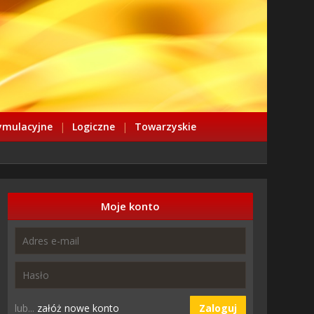
ymulacyjne
|
Logiczne
|
Towarzyskie
Moje konto
lub...
załóż nowe konto
Zaloguj