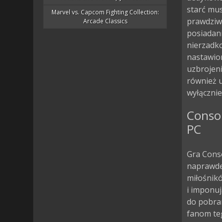
starć mus
Marvel vs. Capcom Fighting Collection:
prawdziwi
Arcade Classics
posiadani
nierzadko
nastawio
uzbrojen
również u
wyłącznie
Conso
PC
Gra Conso
naprawdę 
miłośnik
i imponuj
do pobra
fanom teg