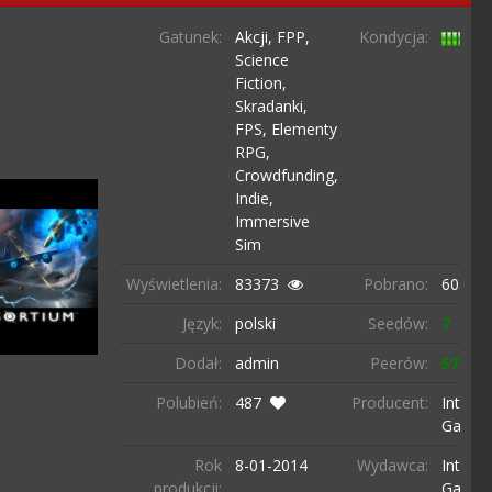
Gatunek:
Akcji,
FPP,
Kondycja:
Science
Fiction,
Skradanki,
FPS,
Elementy
RPG,
Crowdfunding,
Indie,
Immersive
Sim
Wyświetlenia:
83373
Pobrano:
6036 r
Język:
polski
Seedów:
7
Dodał:
admin
Peerów:
57
Polubień:
487
Producent:
Interd
Game
Rok
8-01-
2014
Wydawca:
Interd
produkcji:
Game