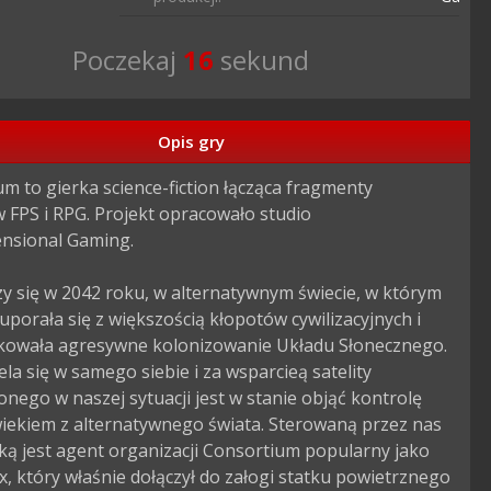
Poczekaj
15
sekund
Opis gry
m to gierka science-fiction łącząca fragmenty 
FPS i RPG. Projekt opracowało studio 
nsional Gaming.

zy się w 2042 roku, w alternatywnym świecie, w którym 
uporała się z większością kłopotów cywilizacyjnych i 
kowała agresywne kolonizowanie Układu Słonecznego. 
ela się w samego siebie i za wsparcieą satelity 
nego w naszej sytuacji jest w stanie objąć kontrolę 
iekiem z alternatywnego świata. Sterowaną przez nas 
ą jest agent organizacji Consortium popularny jako 
x, który właśnie dołączył do załogi statku powietrznego 