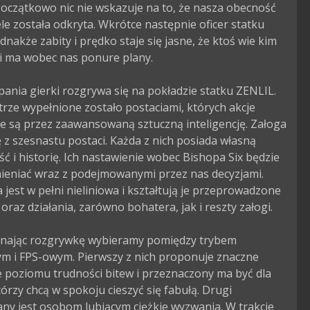
oczątkowo nic nie wskazuje na to, że nasza obecność 
ele została odkryta. Wkrótce następnie oficer statku 
ednakże zabity i prędko staje się jasne, że ktoś wie kim 
i ma wobec nas ponure plany.

ania gierki rozgrywa się na pokładzie statku ZENLIL. 
rze wypełnione zostało postaciami, których akcje 
e są przez zaawansowaną sztuczną inteligencję. Załoga 
ę z szesnastu postaci. Każda z nich posiada własną 
 i historię. Ich nastawienie wobec Bishopa Six będzie 
ieniać wraz z podejmowanymi przez nas decyzjami. 
jest w pełni nieliniowa i kształtują je przeprowadzone 
raz działania, zarówno bohatera, jak i reszty załogi.

nając rozgrywkę wybieramy pomiędzy trybem 
ym i FPS-owym. Pierwszy z nich proponuje znaczne 
 poziomu trudności bitew i przeznaczony ma być dla 
tórzy chcą w spokoju cieszyć się fabułą. Drugi 
y jest osobom lubiącym ciężkie wyzwania. W trakcie 