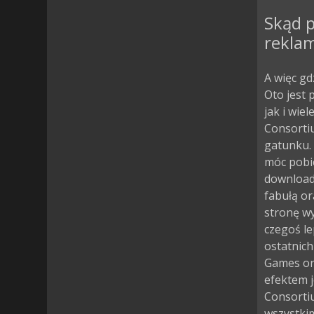
Skąd p
rekla
A więc gd
Oto jest 
jak i wie
Consortiu
gatunku. 
móc pobie
download
fabułą or
stronę wy
czegoś l
ostatnich
Games ora
efektem j
Consorti
wszystkim