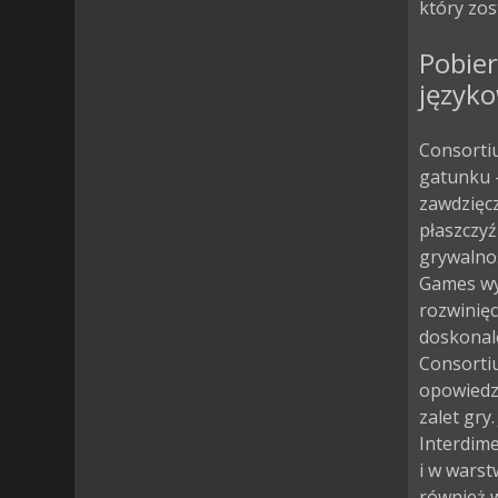
który zos
Pobier
język
Consorti
gatunku –
zawdzięcz
płaszczyź
grywalnoś
Games wy
rozwinięc
doskonale
Consortiu
opowiedzi
zalet gry
Interdime
i w warst
również w