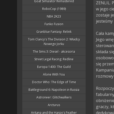
Goat Simulator Remastered
ZENLIL. P
w jego ci
RoboCop (1989)
zostaje j
NBA 2K23
jesteśmy 
Funko Fusion
Granblue Fantasy: Relink
Cała kamp
Jego wnęt
Tom Clancy's The Division 2: Władcy
Nowego Jorku
sterowan
składa si
The Sims 3: Diesel - akcesoria
osobowość
Street Legal Racing: Redline
się przem
Europa 1400: The Guild
Kampania 
Alone With You
rozmowy o
Doctor Who: The Edge of Time
Rozpoczy
Battleground 6: Napoleon in Russia
fabularn
Astroneer: Glitchwalkers
obniżenie
Arcturus
graczy, k
dedykowan
Aritana and the Harpy's Feather