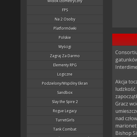
Widok Izometryczny
FPS
Na 2 Osoby
Platformówki
Polskie
Wyścigi
Consortiu
Zagraj Za Darmo
gatunków 
Elementy RPG
Interdime
Logiczne
Akcja toc
Podzielony/wspólny Ekran
ludzkość 
Sandbox
zapocząt
Slay the Spire 2
Gracz wci
umieszczo
Rogue Legacy
nad człow
TurretGirls
marionetk
Tank Combat
Bishop Si