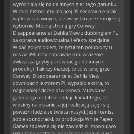
wyróżniają się na tle innych gier tego gatunku.
W całej historii gry mającej 35 seedów nie brak
wątków zabawnych, ale wszystko prezentuje się
wybornie. Mocną stroną gry Conway:
Disappearance at Dahlia View z dubbingiem PL
są oprawa audiowizualna i efekty specjalne.
Widać gołym okiem, że tytuł ten polubiony u
nas aż 496 razy naprawdę robi wrażenie –
zwłaszcza gdyby porównać go do innych
produkcji. Tak czy inaczej, to co w całej grze
Conway: Disappearance at Dahlia View
download z lektorem PL wypadło ekstra, to
najpewniej ścieżka dźwiękowa. Muzyka w
gameplayu dobitnie oddaje klimat tego, co
widzimy na ekranie, a jej realizacją zajęli się
poważni ludzie ze świata muzyki. Jeżeli cenisz
sobie soundtracki, to produkcja White Paper
Games zapewne cię nie zawiedzie! Imponująco
rozpisane postacie, dobrze dobrana muzyka,