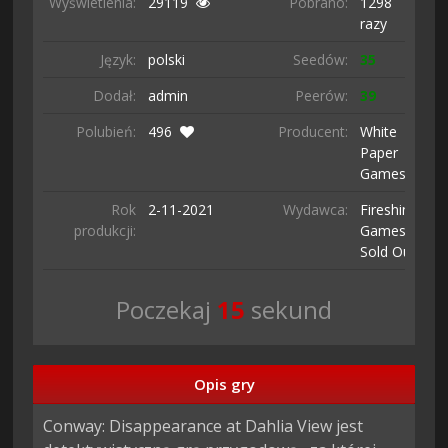
Wyświetlenia:
29119
Pobrano:
1298
razy
Język:
polski
Seedów:
35
Dodał:
admin
Peerów:
39
Polubień:
496
Producent:
White
Paper
Games
Rok
2-11-
2021
Wydawca:
Fireshine
produkcji:
Games /
Sold Out
Poczekaj
14
sekund
Opis gry
Conway: Disappearance at Dahlia View jest 