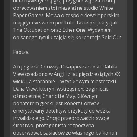
detektywistyczną grą przygodową , za której 
opracowaniem stoi niezależne studio White 
Paper Games. Mowa o zespole deweloperskim 
mającym w swoim portfolio takie projekty, jak 
The Occupation oraz Ether One. Wydaniem 
opisanego tytułu zajęła się korporacja Sold Out.

Fabuła.

Akcję gierki Conway: Disappearance at Dahlia 
View osadzono w Anglii z lat pięćdziesiątych XX 
wieku, a starannie – w tytułowym miasteczku 
Dalia View, którym wstrząsnęło zaginięcie 
ośmioletniej Charlotte May. Głównym 
bohaterem gierki jest Robert Conway – 
emerytowany detektyw przykuty do wózka 
inwalidzkiego. Chcąc przeprowadzić swoje 
śledztwo, protagonista rozpoczyna 
obserwować sąsiadów ze własnego balkonu i 