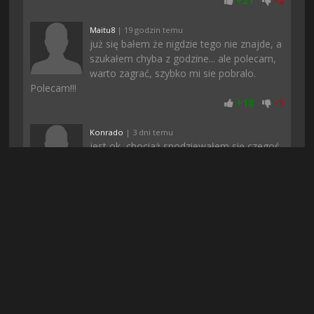
+
21
-
2
Maitu8
| 19 godzin temu
już się bałem że nigdzie tego nie znajde, a
szukałem chyba z godzine... ale polecam,
warto zagrać, szybko mi sie pobralo.
Polecam!!!
+
18
-
1
Konrado
| 3 dni temu
jest ok, chociaż spodziewałem się czegoś
więcej, ale i tak daje 8/10
+
16
-
2
Rufuz
| 4 dni temu
Polecam. U mnie normalnie się da grac, a
podczas pobierania nic nie zacinało, może
to wina waszego internetu
+
16
-
2
Gizmo37
| 7 dni temu
Rewelacja! Gierka 10/10 nie słuchajcie