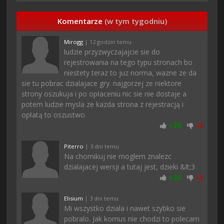
Komentarze
(w tym tygodniu)
Mirogg
| 12 godzin temu
ludzie przyzwyczajajcie sie do
rejestrowania na tego typu stronach bo
niestety teraz to juz norma, wazne ze da
sie tu pobrac dzialajace gry. najgorzej ze niektore
strony oszukuja i po opłaceniu nic sie nie dostaje a
potem ludzie mysla ze kazda strona z rejestracją i
opłatą to oszustwo
+
28
-
2
Piterro
| 3 dni temu
Na chomikuj nie moglem znalezc
dzialajacej wersji a tutaj jest, dzieki &lt;3
+
26
-
2
Elisium
| 3 dni temu
Mi wszystko dziala i nawet szybko sie
pobralo. Jak komus nie chodzi to polecam