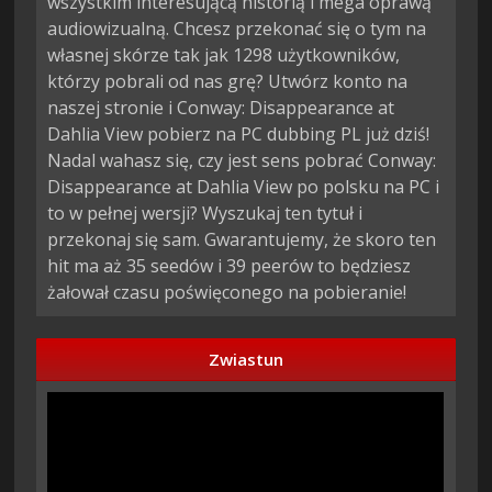
wszystkim interesującą historią i mega oprawą
audiowizualną. Chcesz przekonać się o tym na
własnej skórze tak jak 1298 użytkowników,
którzy pobrali od nas grę? Utwórz konto na
naszej stronie i Conway: Disappearance at
Dahlia View pobierz na PC dubbing PL już dziś!
Nadal wahasz się, czy jest sens pobrać Conway:
Disappearance at Dahlia View po polsku na PC i
to w pełnej wersji? Wyszukaj ten tytuł i
przekonaj się sam. Gwarantujemy, że skoro ten
hit ma aż 35 seedów i 39 peerów to będziesz
żałował czasu poświęconego na pobieranie!
Zwiastun