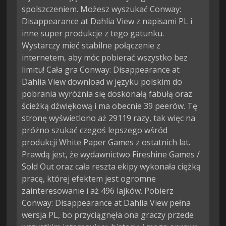
spolszczeniem. Możesz wyszukać Conway:
Disappearance at Dahlia View z napisami PL i
inne super produkcje z tego gatunku.
Wystarczy mieć stabilne połączenie z
internetem, aby móc pobierać wszystko bez
limitu! Cała gra Conway: Disappearance at
Dahlia View download w języku polskim do
pobrania wyróżnia się doskonałą fabułą oraz
ścieżką dźwiękową i ma obecnie 39 peerów. Tę
stronę wyświetlono aż 29119 razy, tak więc na
próżno szukać czegoś lepszego wśród
produkcji White Paper Games z ostatnich lat.
Prawdą jest, że wydawnictwo Fireshine Games /
Sold Out oraz cała reszta ekipy wykonała ciężką
pracę, której efektem jest ogromne
zainteresowanie i aż 496 lajków. Pobierz
Conway: Disappearance at Dahlia View pełna
wersja PL, bo przyciągnęła ona graczy przede