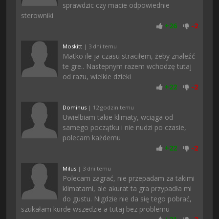
sprawdzic czy macie odpowiednie
sterowniki
+
26
-
2
Moskitt
| 3 dni temu
Matko ile ja czasu straciłem, żeby znaleźć
te gre.. Nastepnym razem wchodzę tutaj
od razu, wielkie dzieki
+
22
-
2
Dominus
| 12 godzin temu
Uwielbiam takie klimaty, wciąga od
samego początku i nie nudzi po czasie,
polecam każdemu
+
22
-
2
Milus
| 3 dni temu
Polecam zagrać, nie przepadam za takimi
klimatami, ale akurat ta gra przypadła mi
do gustu. Nigdzie nie da się tego pobrać,
szukałam kurde wszedzie a tutaj bez problemu