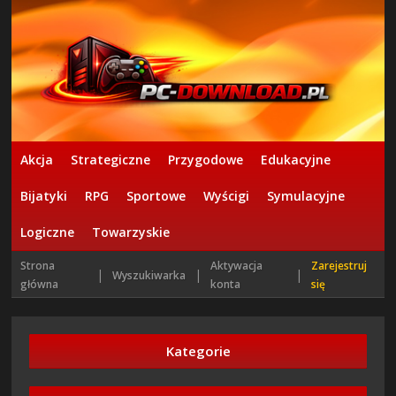
Akcja
Strategiczne
Przygodowe
Edukacyjne
Bijatyki
RPG
Sportowe
Wyścigi
Symulacyjne
Logiczne
Towarzyskie
Strona
Aktywacja
Zarejestruj
|
|
|
Wyszukiwarka
główna
konta
się
Kategorie