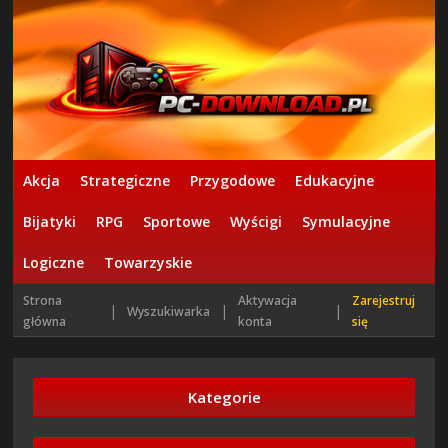
Akcja
Strategiczne
Przygodowe
Edukacyjne
Bijatyki
RPG
Sportowe
Wyścigi
Symulacyjne
Logiczne
Towarzyskie
Strona
Aktywacja
Zarejestruj
|
|
|
Wyszukiwarka
główna
konta
się
Kategorie