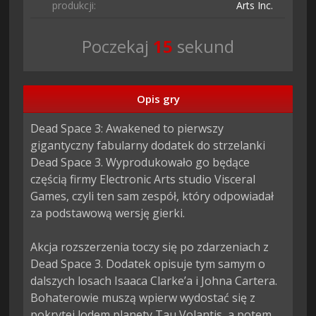
produkcji:
Arts Inc.
Poczekaj
14
sekund
Opis gry
Dead Space 3: Awakened to pierwszy 
gigantyczny fabularny dodatek do strzelanki 
Dead Space 3. Wyprodukowało go będące 
częścią firmy Electronic Arts studio Visceral 
Games, czyli ten sam zespół, który odpowiadał 
za podstawową wersję gierki.

Akcja rozszerzenia toczy się po zdarzeniach z 
Dead Space 3. Dodatek opisuje tym samym o 
dalszych losach Isaaca Clarke’a i Johna Cartera. 
Bohaterowie muszą wpierw wydostać się z 
pokrytej lodem planety Tau Volantis, a potem 