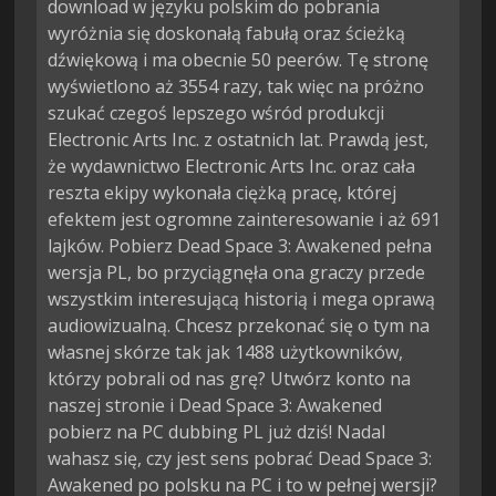
download w języku polskim do pobrania
wyróżnia się doskonałą fabułą oraz ścieżką
dźwiękową i ma obecnie 50 peerów. Tę stronę
wyświetlono aż 3554 razy, tak więc na próżno
szukać czegoś lepszego wśród produkcji
Electronic Arts Inc. z ostatnich lat. Prawdą jest,
że wydawnictwo Electronic Arts Inc. oraz cała
reszta ekipy wykonała ciężką pracę, której
efektem jest ogromne zainteresowanie i aż 691
lajków. Pobierz Dead Space 3: Awakened pełna
wersja PL, bo przyciągnęła ona graczy przede
wszystkim interesującą historią i mega oprawą
audiowizualną. Chcesz przekonać się o tym na
własnej skórze tak jak 1488 użytkowników,
którzy pobrali od nas grę? Utwórz konto na
naszej stronie i Dead Space 3: Awakened
pobierz na PC dubbing PL już dziś! Nadal
wahasz się, czy jest sens pobrać Dead Space 3:
Awakened po polsku na PC i to w pełnej wersji?