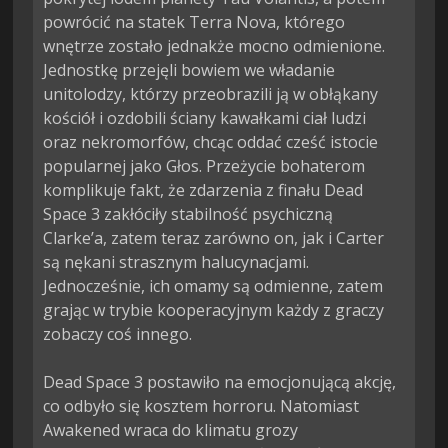
powrócić na statek Terra Nova, którego 
wnętrze zostało jednakże mocno odmienione. 
Jednostkę przejęli bowiem we władanie 
unitolodzy, którzy przeobrazili ją w obłąkany 
kościół i ozdobili ściany kawałkami ciał ludzi 
oraz nekromorfów, chcąc oddać cześć istocie 
popularnej jako Głos. Przeżycie bohaterom 
komplikuje fakt, że zdarzenia z finału Dead 
Space 3 zakłóciły stabilność psychiczną 
Clarke’a, zatem teraz zarówno on, jak i Carter 
są nękani strasznym halucynacjami. 
Jednocześnie, ich omamy są odmienne, zatem 
grając w trybie kooperacyjnym każdy z graczy 
zobaczy coś innego.

Dead Space 3 postawiło na emocjonującą akcję, 
co odbyło się kosztem horroru. Natomiast 
Awakened wraca do klimatu grozy 