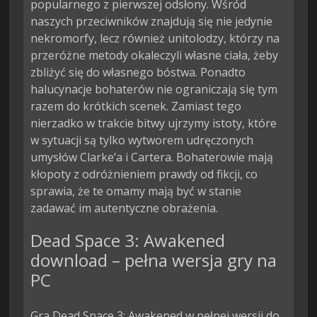
popularnego z pierwszej odsłony. Wśród 
naszych przeciwników znajdują się nie jedynie 
nekromorfy, lecz również unitolodzy, którzy na 
przeróżne metody okaleczyli własne ciała, żeby 
zbliżyć się do własnego bóstwa. Ponadto 
halucynacje bohaterów nie ograniczają się tym 
razem do krótkich scenek. Zamiast tego 
nierzadko w trakcie bitwy ujrzymy istoty, które 
w sytuacji są tylko wytworem udręczonych 
umysłów Clarke’a i Cartera. Bohaterowie mają 
kłopoty z odróżnieniem prawdy od fikcji, co 
sprawia, że te omamy mają być w stanie 
zadawać im autentyczne obrażenia.
Dead Space 3: Awakened
download – pełna wersja gry na
PC
Gra Dead Space 3: Awakened w pełnej wersji do