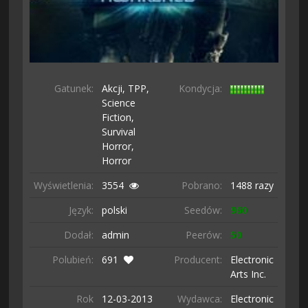
Gatunek:
Akcji,
TPP,
Kondycja:
Science
Fiction,
Survival
Horror,
Horror
Wyświetlenia:
3554
Pobrano:
1488 razy
Język:
polski
Seedów:
960
Dodał:
admin
Peerów:
50
Polubień:
691
Producent:
Electronic
Arts Inc.
Rok
12-03-
2013
Wydawca:
Electronic