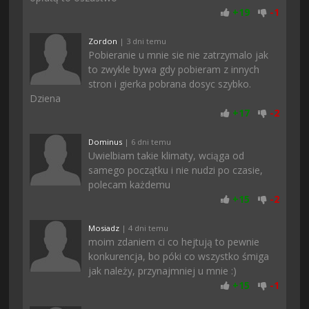
+
19
-
1
Zordon
| 3 dni temu
Pobieranie u mnie sie nie zatrzymalo jak
to zwykle bywa gdy pobieram z innych
stron i gierka pobrana dosyc szybko.
Dziena
+
17
-
2
Dominus
| 6 dni temu
Uwielbiam takie klimaty, wciąga od
samego początku i nie nudzi po czasie,
polecam każdemu
+
15
-
2
Mosiadz
| 4 dni temu
moim zdaniem ci co hejtują to pewnie
konkurencja, bo póki co wszystko śmiga
jak należy, przynajmniej u mnie :)
+
15
-
1