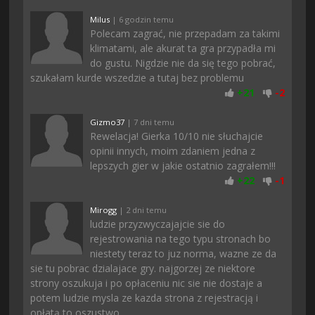
Milus
| 6 godzin temu
Polecam zagrać, nie przepadam za takimi
klimatami, ale akurat ta gra przypadła mi
do gustu. Nigdzie nie da się tego pobrać,
szukałam kurde wszedzie a tutaj bez problemu
+
21
-
2
Gizmo37
| 7 dni temu
Rewelacja! Gierka 10/10 nie słuchajcie
opinii innych, moim zdaniem jedna z
lepszych gier w jakie ostatnio zagrałem!!!
+
22
-
1
Mirogg
| 2 dni temu
ludzie przyzwyczajajcie sie do
rejestrowania na tego typu stronach bo
niestety teraz to juz norma, wazne ze da
sie tu pobrac dzialajace gry. najgorzej ze niektore
strony oszukuja i po opłaceniu nic sie nie dostaje a
potem ludzie mysla ze kazda strona z rejestracją i
opłatą to oszustwo