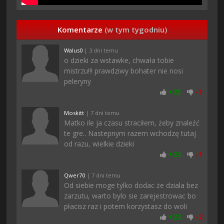
Komentarze
(w tym tygodniu)
Walus0
| 3 dni temu
o dzieki za wstawke, chwała tobie
mistrzu!!! prawdziwy bohater nie nosi
peleryny
+
25
-
1
Moskitt
| 7 dni temu
Matko ile ja czasu straciłem, żeby znaleźć
te gre.. Nastepnym razem wchodzę tutaj
od razu, wielkie dzieki
+
23
-
1
Qwer70
| 7 dni temu
Od siebie moge tylko dodac że dziala bez
zarzutu, warto bylo sie zarejestrowac bo
płacisz raz i potem korzystasz do woli
+
22
-
2