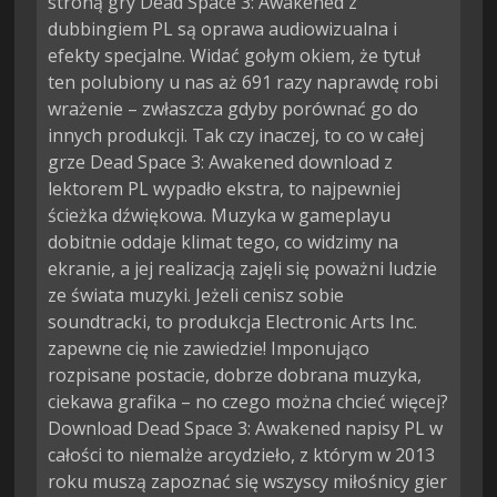
stroną gry Dead Space 3: Awakened z
dubbingiem PL są oprawa audiowizualna i
efekty specjalne. Widać gołym okiem, że tytuł
ten polubiony u nas aż 691 razy naprawdę robi
wrażenie – zwłaszcza gdyby porównać go do
innych produkcji. Tak czy inaczej, to co w całej
grze Dead Space 3: Awakened download z
lektorem PL wypadło ekstra, to najpewniej
ścieżka dźwiękowa. Muzyka w gameplayu
dobitnie oddaje klimat tego, co widzimy na
ekranie, a jej realizacją zajęli się poważni ludzie
ze świata muzyki. Jeżeli cenisz sobie
soundtracki, to produkcja Electronic Arts Inc.
zapewne cię nie zawiedzie! Imponująco
rozpisane postacie, dobrze dobrana muzyka,
ciekawa grafika – no czego można chcieć więcej?
Download Dead Space 3: Awakened napisy PL w
całości to niemalże arcydzieło, z którym w 2013
roku muszą zapoznać się wszyscy miłośnicy gier