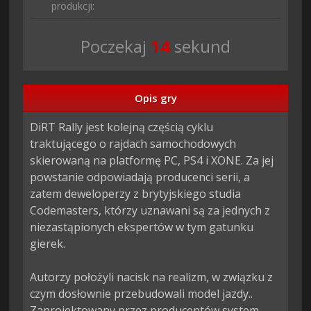
produkcji:
Poczekaj
13
sekund
Opis gry
DiRT Rally jest kolejną częścią cyklu 
traktującego o rajdach samochodowych 
skierowaną na platformę PC, PS4 i XONE. Za jej 
powstanie odpowiadają producenci serii, a 
zatem deweloperzy z brytyjskiego studia 
Codemasters, którzy uznawani są za jednych z 
niezastąpionych ekspertów w tym gatunku 
gierek.

Autorzy położyli nacisk na realizm, w związku z 
czym dosłownie przebudowali model jazdy.. 
Zaprojektowany przez producentów system 