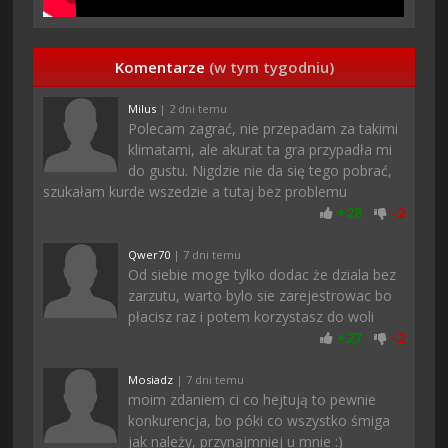
Komentarze
(w tym tygodniu)
Milus
| 2 dni temu
Polecam zagrać, nie przepadam za takimi
klimatami, ale akurat ta gra przypadła mi
do gustu. Nigdzie nie da się tego pobrać,
szukałam kurde wszedzie a tutaj bez problemu
+
28
-
2
Qwer70
| 7 dni temu
Od siebie moge tylko dodac że dziala bez
zarzutu, warto bylo sie zarejestrowac bo
płacisz raz i potem korzystasz do woli
+
27
-
2
Mosiadz
| 7 dni temu
moim zdaniem ci co hejtują to pewnie
konkurencja, bo póki co wszystko śmiga
jak należy, przynajmniej u mnie :)