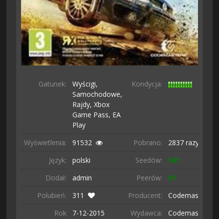
Gatunek:
Wyścigi,
Kondycja:
Samochodowe,
Rajdy,
Xbox
Game Pass,
EA
Play
Wyświetlenia:
91532
Pobrano:
2837 razy
Język:
polski
Seedów:
561
Dodał:
admin
Peerów:
61
Polubień:
311
Producent:
Codemasters
Rok
7-12-
2015
Wydawca:
Codemasters