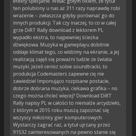
efekty specjalne. Widać gołym okiem, że tytuł
ten polubiony u nas aż 311 razy naprawdę robi
wrażenie – zwłaszcza gdyby porównać go do
innych produkcji. Tak czy inaczej, to co w całej
grze DiRT Rally download z lektorem PL
wypadło ekstra, to najpewniej ścieżka
dźwiękowa. Muzyka w gameplayu dobitnie
oddaje klimat tego, co widzimy na ekranie, a jej
realizacją zajęli się poważni ludzie ze świata
muzyki. Jeżeli cenisz sobie soundtracki, to
produkcja Codemasters zapewne cię nie
zawiedzie! Imponująco rozpisane postacie,
dobrze dobrana muzyka, ciekawa grafika – no
czego można chcieć więcej? Download DiRT
Rally napisy PL w całości to niemalże arcydzieło,
z którym w 2015 roku muszą zapoznać się
wszyscy miłośnicy gier komputerowych.
Wystarczy zagrać raz, a tytuł ujrzany przez
91532 zainteresowanych na pewno stanie się