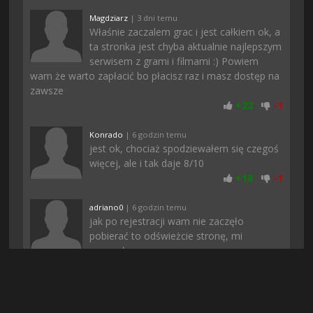
Magdziarz
| 3 dni temu
Właśnie zaczalem grac i jest całkiem ok, a
ta stronka jest chyba aktualnie najlepszym
serwisem z grami i filmami :) Powiem
wam że warto zapłacić bo płacisz raz i masz dostęp na
zawsze
+
22
-
1
Konrado
| 6 godzin temu
jest ok, chociaż spodziewałem się czegoś
więcej, ale i tak daje 8/10
+
18
-
1
adriano0
| 6 godzin temu
jak po rejestracji wam nie zaczęło
pobierać to odświeżcie stronę, mi
pomogło
+
18
-
1
Elisium
| 7 dni temu
Mi wszystko dziala i nawet szybko sie