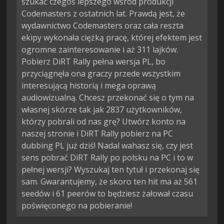
szukać czegoś lepszego wśród produkcji
Codemasters z ostatnich lat. Prawdą jest, że
wydawnictwo Codemasters oraz cała reszta
ekipy wykonała ciężką pracę, której efektem jest
ogromne zainteresowanie i aż 311 lajków.
Pobierz DiRT Rally pełna wersja PL, bo
przyciągnęła ona graczy przede wszystkim
interesującą historią i mega oprawą
audiowizualną. Chcesz przekonać się o tym na
własnej skórze tak jak 2837 użytkowników,
którzy pobrali od nas grę? Utwórz konto na
naszej stronie i DiRT Rally pobierz na PC
dubbing PL już dziś! Nadal wahasz się, czy jest
sens pobrać DiRT Rally po polsku na PC i to w
pełnej wersji? Wyszukaj ten tytuł i przekonaj się
sam. Gwarantujemy, że skoro ten hit ma aż 561
seedów i 61 peerów to będziesz żałował czasu
poświęconego na pobieranie!