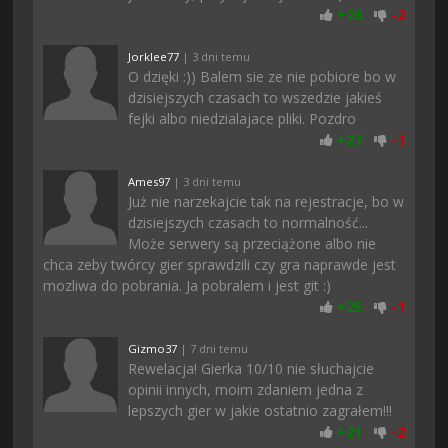
+
26
-
2
Jorklee77
| 3 dni temu
O dzięki :)) Balem sie ze nie pobiore bo w
dzisiejszych czasach to wszedzie jakieś
fejki albo niedzialajace pliki. Pozdro
+
27
-
1
Ames97
| 3 dni temu
Już nie narzekajcie tak na rejestracje, bo w
dzisiejszych czasach to normalność...
Może serwery są przeciążone albo nie
chca zeby twórcy gier sprawdzili czy gra naprawde jest
mozliwa do pobrania. Ja pobralem i jest git :)
+
25
-
1
Gizmo37
| 7 dni temu
Rewelacja! Gierka 10/10 nie słuchajcie
opinii innych, moim zdaniem jedna z
lepszych gier w jakie ostatnio zagrałem!!!
+
21
-
2