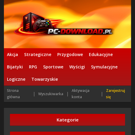
Akcja
Strategiczne
Przygodowe
Edukacyjne
Bijatyki
RPG
Sportowe
Wyścigi
Symulacyjne
Logiczne
Towarzyskie
Strona
Aktywacja
Zarejestruj
|
|
|
Wyszukiwarka
główna
konta
się
Kategorie