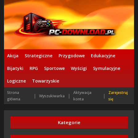
Akcja
Strategiczne
Przygodowe
Edukacyjne
Bijatyki
RPG
Sportowe
Wyścigi
Symulacyjne
Logiczne
Towarzyskie
Strona
Aktywacja
Zarejestruj
|
|
|
Wyszukiwarka
główna
konta
się
Kategorie