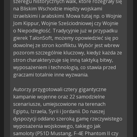
szeregu historycznych walk, które rozegrały się 
na Bliskim Wschodzie między wojskami 
izraelskimi i arabskimi. Mowa tutaj np. o Wojnie 
Jom Kippur, Wojnie Sześciodniowej czy Wojnie 
o Niepodległość. Tradycyjnie już w przypadku 
gierek TalonSoft, możemy opowiedzieć się po 
dowolnej ze stron konfliktu. Wybór jest wbrew 
pozorom szczególnie kluczowy, kiedyż każda ze 
stron charakteryzuje się inną taktyką bitwy, 
wyposażeniem i technologią, co stawia przed 
graczami totalnie inne wyzwania.

Autorzy przygotowali cztery gigantyczne 
kampanie wojenne oraz 22 samodzielne 
scenariusze, umiejscowione na terenach 
Egiptu, Izraela, Syrii i Jordanii. Do naszej 
dyspozycji oddano szeroką gamę rzeczywistego 
wyposażenia wojskowego, takiego jak 
samoloty (P51D Mustang, F-4E Phantom II czy 