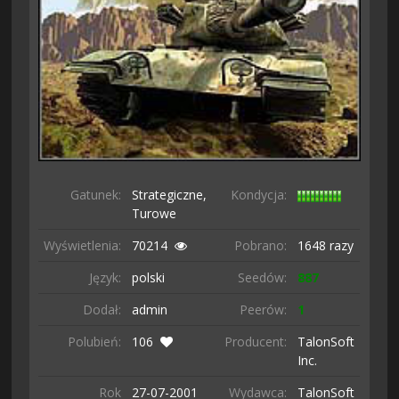
Gatunek:
Strategiczne,
Kondycja:
Turowe
Wyświetlenia:
70214
Pobrano:
1648 razy
Język:
polski
Seedów:
887
Dodał:
admin
Peerów:
1
Polubień:
106
Producent:
TalonSoft
Inc.
Rok
27-07-
2001
Wydawca:
TalonSoft