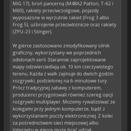
MiG 17), broń pancerną (M48A2 Patton, T-62 i 
M60), rakiety przeciwczołgowe, pojazdy 
wyposażone w wyrzutnie rakiet (Frog 3 albo 
Frog 5), uzbrojenie przeciwlotnicze oraz rakiety 
(ZPU-23 i Stinger).

W gierce zastosowano zmodyfikowany silnik 
graficzny, wykorzystany we poprzednich 
odsłonach serii. Starannie zaprojektowane 
mapy odzwierciedlają ok. 10 km rzeczywistego 
terenu. Każda z walk zajmuje do dwóch godzin 
rozgrywki, podzielonej na 6-minutowe tury. 
Prócz tradycyjnej zabawy z komputerem, 
producenci przygotowali również szereg opcji 
rozgrywki multiplayer. Możemy rywalizować ze 
kolegami przy jednym komputerze, bądź z 
wykorzystaniem poczty elektronicznej. Z kolei 
za pośrednictwem sieci miejscowej albo 
Internetu w gierce może brać udział 