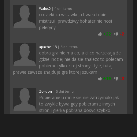
Walus0
| 4 dni temu
o dzieki za wstawke, chwała tobie
mistrzu!!! prawdziwy bohater nie nosi
peleryny
+
22
-
2
apache113
| 3 dni temu
dobra gra nie ma co, a ci co narzekają że
gdzie indziej nie da sie znalezc to polecam
pobierac tylko z tej strony i tyle, tutaj
prawie zawsze znajduje gre ktorej szukam
+
19
-
2
Zordon
| 5 dni temu
Pobieranie u mnie sie nie zatrzymalo jak
to zwykle bywa gdy pobieram z innych
stron i gierka pobrana dosyc szybko.
Dziena
+
18
-
1
Bonzo4
| 7 dni temu