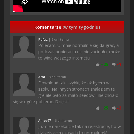
Komentarze
(w tym tygodniu)
Rufuz
| 5 dni temu
Polecam. U mnie normalnie się da grac, a
podczas pobierania nic nie zacinało, może
to wina waszego internetu
+
28
-
1
Arni
| 3 dni temu
Download taki szybki, że aż byłem w
szoku. Na innych stronach znalazlem te
gre ale było za mało seedów i nie chciało
się w ogóle pobierać. Dzięki!!
+
25
-
2
Ames97
| 6 dni temu
Już nie narzekajcie tak na rejestracje, bo w
dzisiejszych czasach to normalność...