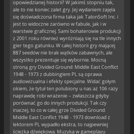
opowiedzianej historii? W jakimś stopniu tak,
ale to nie koniec zalet gry. Jej wydaniem zajęła
się doświadczona firma taka jak TalonSoft Inc. i
jest to widoczne zarówno w fabule, jak i w
warstwie graficznej. Sami bohaterowie produkcji
z 2001 roku również wyróżniają się na tle innych
gier tego gatunku. W całej historii gry mającej
887 seedów nie brak wątków zabawnych, ale
wszystko prezentuje się wybornie. Mocną
stroną gry Divided Ground: Middle East Conflict
1948 - 1973 z dubbingiem PL są oprawa
audiowizualna i efekty specjalne. Widać gołym
okiem, że tytuł ten polubiony u nas aż 106 razy
naprawdę robi wrażenie – zwłaszcza gdyby
porównać go do innych produkcji. Tak czy
inaczej, to co w całej grze Divided Ground:
Middle East Conflict 1948 - 1973 download z
lektorem PL wypadło ekstra, to najpewniej
ścieżka dźwiękowa. Muzyka w gameplayu