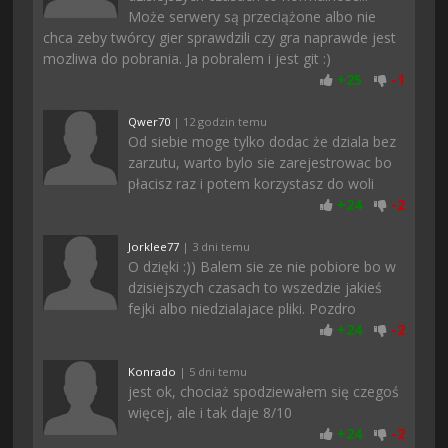
Może serwery są przeciążone albo nie
chca zeby twórcy gier sprawdzili czy gra naprawde jest
mozliwa do pobrania. Ja pobralem i jest git :)
+
25
-
1
Qwer70
| 12 godzin temu
Od siebie moge tylko dodac że dziala bez
zarzutu, warto bylo sie zarejestrowac bo
płacisz raz i potem korzystasz do woli
+
24
-
2
Jorklee77
| 3 dni temu
O dzięki :)) Balem sie ze nie pobiore bo w
dzisiejszych czasach to wszedzie jakieś
fejki albo niedzialajace pliki. Pozdro
+
24
-
2
Konrado
| 5 dni temu
jest ok, chociaż spodziewałem się czegoś
więcej, ale i tak daje 8/10
+
24
-
2