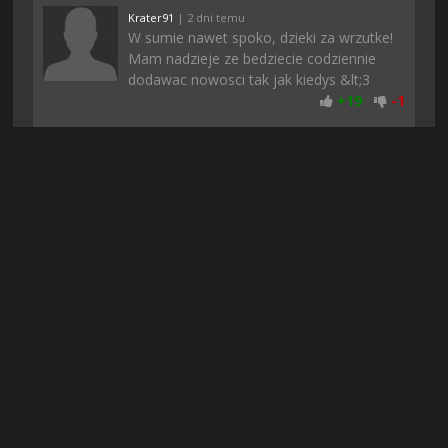
Krater91
| 2 dni temu
W sumie nawet spoko, dzieki za wrzutke!
Mam nadzieje ze bedziecie codziennie
dodawac nowosci tak jak kiedys &lt;3
+
19
-
1
Walus0
| 3 dni temu
o dzieki za wstawke, chwała tobie
mistrzu!!! prawdziwy bohater nie nosi
peleryny
+
18
-
1
Bonzo4
| 3 dni temu
znajomi mi polecili te gierke i nie zaluje,
poki co fajnie sie gra, w necie jest sporo
negatywnych opinii ale akurat mi
przypadla do gustu
+
17
-
2
Rufuz
| 6 dni temu
Polecam. U mnie normalnie się da grac, a