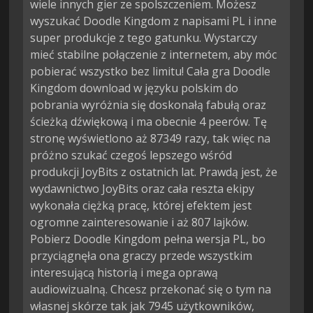
wiele innych gier ze spolszczeniem. Możesz
wyszukać Doodle Kingdom z napisami PL i inne
super produkcje z tego gatunku. Wystarczy
mieć stabilne połączenie z internetem, aby móc
pobierać wszystko bez limitu! Cała gra Doodle
Kingdom download w języku polskim do
pobrania wyróżnia się doskonałą fabułą oraz
ścieżką dźwiękową i ma obecnie 4 peerów. Tę
stronę wyświetlono aż 87349 razy, tak więc na
próżno szukać czegoś lepszego wśród
produkcji JoyBits z ostatnich lat. Prawdą jest, że
wydawnictwo JoyBits oraz cała reszta ekipy
wykonała ciężką pracę, której efektem jest
ogromne zainteresowanie i aż 807 lajków.
Pobierz Doodle Kingdom pełna wersja PL, bo
przyciągnęła ona graczy przede wszystkim
interesującą historią i mega oprawą
audiowizualną. Chcesz przekonać się o tym na
własnej skórze tak jak 7945 użytkowników,