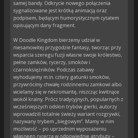
samej bandy. Odkrycie nowego połączenia 
sygnalizowane jest krótką animacją oraz 
podpisem, będącym humorystycznym cytatem 
opisującym dany fragment.

W Doodle Kingdom bierzemy udział w 
niesamowitej przygodzie fantasy, tworząc przy 
wsparcia szeregu fuzji własne swoje królestwo, 
pełne zamków, rycerzy, smoków i 
czarnoksiężników. Podczas zabawy 
wyhodujemy m.in. cztery gatunki smoków, 
przywrócimy chwałę rodzinnemu zamkowi albo 
wcielamy się w nekromantę, niszcząc kwitnące 
wokół krainy. Prócz tradycyjnych, popularnych z 
wcześniejszych odsłon trybów gierki, autorzy 
wprowadzili totalnie świeży wariant rozgrywki, 
nazywany trybem „biegowym”. Mamy w nim 
możliwość – po uprzednim wyposażeniu 
własnego rycerza w odpowiednie atrybuty – 