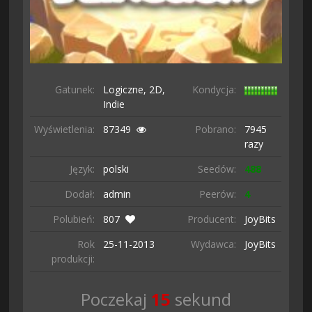
Gatunek:
Logiczne,
2D,
Kondycja:
Indie
Wyświetlenia:
87349
Pobrano:
7945
razy
Język:
polski
Seedów:
488
Dodał:
admin
Peerów:
4
Polubień:
807
Producent:
JoyBits
Rok
25-11-
2013
Wydawca:
JoyBits
produkcji:
Poczekaj
13
sekund