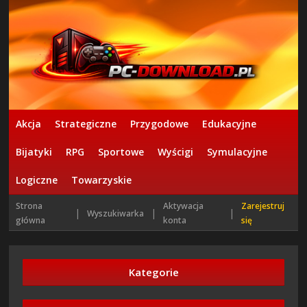
Akcja
Strategiczne
Przygodowe
Edukacyjne
Bijatyki
RPG
Sportowe
Wyścigi
Symulacyjne
Logiczne
Towarzyskie
Strona
Aktywacja
Zarejestruj
|
|
|
Wyszukiwarka
główna
konta
się
Kategorie