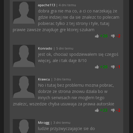
apache113
| 4 dni temu
dobra gra nie ma co, a ci co narzekają że
gdzie indziej nie da sie znalezc to polecam
pobierac tylko z tej strony i tyle, tutaj
prawie zawsze znajduje gre ktorej szukam
+
26
-
2
Konrado
| 5 dni temu
jest ok, chociaż spodziewałem się czegoś
więcej, ale i tak daje 8/10
+
26
-
1
Krawcu
| 3 dni temu
No i tutaj bez problemu mozna pobrac,
dobrze ze strona znowu dziala bo w
innych serwisach nie moglem tego
znalezc, wszedzie chyba usuwaja za prawa autorskie
+
23
-
2
Mirogg
| 3 dni temu
ludzie przyzwyczajajcie sie do