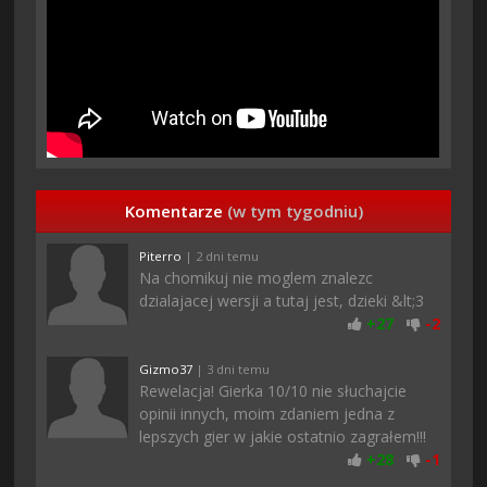
Komentarze
(w tym tygodniu)
Piterro
| 2 dni temu
Na chomikuj nie moglem znalezc
dzialajacej wersji a tutaj jest, dzieki &lt;3
+
27
-
2
Gizmo37
| 3 dni temu
Rewelacja! Gierka 10/10 nie słuchajcie
opinii innych, moim zdaniem jedna z
lepszych gier w jakie ostatnio zagrałem!!!
+
28
-
1