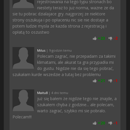
rejestrowania na tego typu stronach bo
niestety teraz to juz norma, wazne ze da
sie tu pobrac dzialajace gry. najgorzej ze niektore
strony oszukuja i po opłaceniu nic sie nie dostaje a
potem ludzie mysla ze kazda strona z rejestracją i
opłatą to oszustwo
+
23
-
2
Milus
| 9 godzin temu
Polecam zagrać, nie przepadam za takimi
klimatami, ale akurat ta gra przypadła mi
do gustu. Nigdzie nie da się tego pobrać,
szukałam kurde wszedzie a tutaj bez problemu
+
21
-
1
Maitu8
| 4 dni temu
już się bałem że nigdzie tego nie znajde, a
szukałem chyba z godzine... ale polecam,
warto zagrać, szybko mi sie pobralo.
Polecam!!!
+
20
-
1