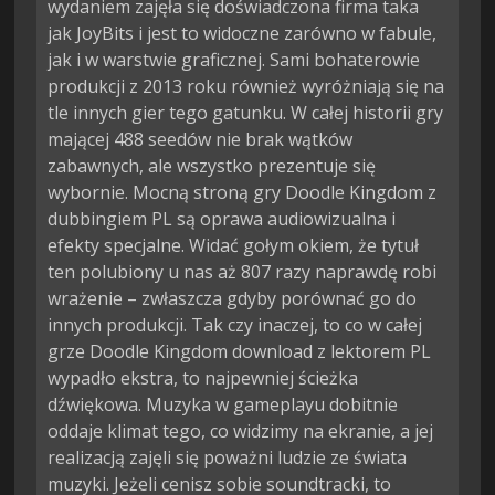
wydaniem zajęła się doświadczona firma taka
jak JoyBits i jest to widoczne zarówno w fabule,
jak i w warstwie graficznej. Sami bohaterowie
produkcji z 2013 roku również wyróżniają się na
tle innych gier tego gatunku. W całej historii gry
mającej 488 seedów nie brak wątków
zabawnych, ale wszystko prezentuje się
wybornie. Mocną stroną gry Doodle Kingdom z
dubbingiem PL są oprawa audiowizualna i
efekty specjalne. Widać gołym okiem, że tytuł
ten polubiony u nas aż 807 razy naprawdę robi
wrażenie – zwłaszcza gdyby porównać go do
innych produkcji. Tak czy inaczej, to co w całej
grze Doodle Kingdom download z lektorem PL
wypadło ekstra, to najpewniej ścieżka
dźwiękowa. Muzyka w gameplayu dobitnie
oddaje klimat tego, co widzimy na ekranie, a jej
realizacją zajęli się poważni ludzie ze świata
muzyki. Jeżeli cenisz sobie soundtracki, to