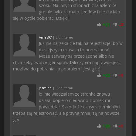
szoku. Na innych stronach znalazlem te
gre ale było za mało seedów i nie chciało
się w ogóle pobierać. Dzięki!!
+
21
-
2
Ames97
| 2 dni temu
Już nie narzekajcie tak na rejestracje, bo w
dzisiejszych czasach to normalność...
Może serwery są przeciążone albo nie
chca zeby twórcy gier sprawdzili czy gra naprawde jest
mozliwa do pobrania. Ja pobralem i jest git :)
+
22
-
1
Jasminn
| 6 dni temu
lol nie wiedziałem że stronka znowu
działa, dopiero niedawno ziomek mi
powiedział. Szkoda że czasy się zmieniły i
trzeba się rejestrować, ale przynajmniej są najnowsze
gry
+
20
-
1