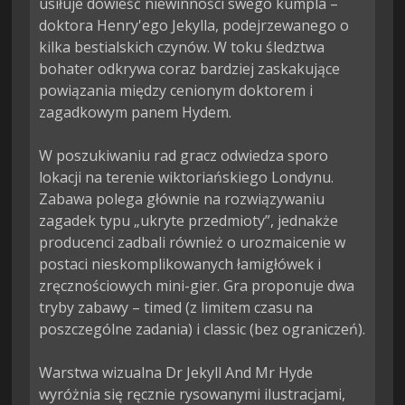
usiłuje dowieść niewinności swego kumpla – 
doktora Henry'ego Jekylla, podejrzewanego o 
kilka bestialskich czynów. W toku śledztwa 
bohater odkrywa coraz bardziej zaskakujące 
powiązania między cenionym doktorem i 
zagadkowym panem Hydem.

W poszukiwaniu rad gracz odwiedza sporo 
lokacji na terenie wiktoriańskiego Londynu. 
Zabawa polega głównie na rozwiązywaniu 
zagadek typu „ukryte przedmioty”, jednakże 
producenci zadbali również o urozmaicenie w 
postaci nieskomplikowanych łamigłówek i 
zręcznościowych mini-gier. Gra proponuje dwa 
tryby zabawy – timed (z limitem czasu na 
poszczególne zadania) i classic (bez ograniczeń).

Warstwa wizualna Dr Jekyll And Mr Hyde 
wyróżnia się ręcznie rysowanymi ilustracjami, 