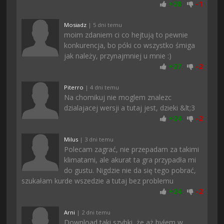
+
28
-
1
Mosiadz
| 5 dni temu
moim zdaniem ci co hejtują to pewnie
konkurencja, bo póki co wszystko śmiga
jak należy, przynajmniej u mnie :)
+
27
-
2
Piterro
| 4 dni temu
Na chomikuj nie moglem znalezc
dzialajacej wersji a tutaj jest, dzieki &lt;3
+
24
-
2
Milus
| 3 dni temu
Polecam zagrać, nie przepadam za takimi
klimatami, ale akurat ta gra przypadła mi
do gustu. Nigdzie nie da się tego pobrać,
szukałam kurde wszedzie a tutaj bez problemu
+
24
-
2
Arni
| 2 dni temu
Download taki szybki, że aż byłem w