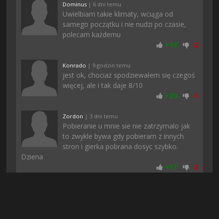
Dominus
| 6 dni temu
Uwielbiam takie klimaty, wciąga od
samego początku i nie nudzi po czasie,
polecam każdemu
+
19
-
2
Konrado
| 9 godzin temu
jest ok, chociaż spodziewałem się czegoś
więcej, ale i tak daje 8/10
+
20
-
1
Zordon
| 3 dni temu
Pobieranie u mnie sie nie zatrzymalo jak
to zwykle bywa gdy pobieram z innych
stron i gierka pobrana dosyc szybko.
Dziena
+
17
-
2
apache113
| 3 dni temu
dobra gra nie ma co, a ci co narzekają że
gdzie indziej nie da sie znalezc to polecam
pobierac tylko z tej strony i tyle, tutaj