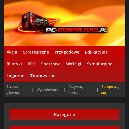
Akcja
Strategiczne
Przygodowe
Edukacyjne
Bijatyki
RPG
Sportowe
Wyścigi
Symulacyjne
Logiczne
Towarzyskie
Strona
Aktywacja
Zarejestruj
|
|
|
Wyszukiwarka
główna
konta
się
Kategorie