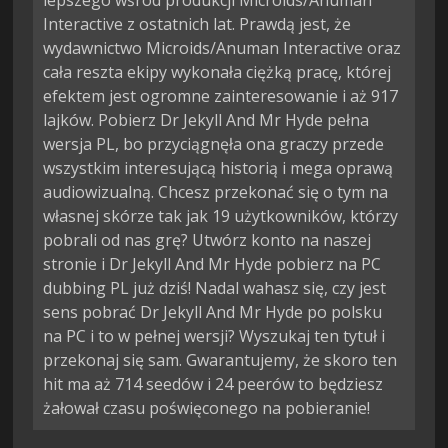
lepszego wśród produkcji Microids/Anuman
Interactive z ostatnich lat. Prawdą jest, że
wydawnictwo Microids/Anuman Interactive oraz
cała reszta ekipy wykonała ciężką pracę, której
efektem jest ogromne zainteresowanie i aż 917
lajków. Pobierz Dr Jekyll And Mr Hyde pełna
wersja PL, bo przyciągnęła ona graczy przede
wszystkim interesującą historią i mega oprawą
audiowizualną. Chcesz przekonać się o tym na
własnej skórze tak jak 19 użytkowników, którzy
pobrali od nas grę? Utwórz konto na naszej
stronie i Dr Jekyll And Mr Hyde pobierz na PC
dubbing PL już dziś! Nadal wahasz się, czy jest
sens pobrać Dr Jekyll And Mr Hyde po polsku
na PC i to w pełnej wersji? Wyszukaj ten tytuł i
przekonaj się sam. Gwarantujemy, że skoro ten
hit ma aż 714 seedów i 24 peerów to będziesz
żałował czasu poświęconego na pobieranie!