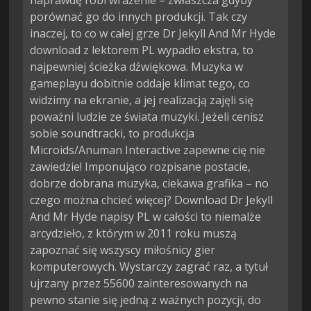
naprawdę robi wrażenie – zwłaszcza gdyby
porównać go do innych produkcji. Tak czy
inaczej, to co w całej grze Dr Jekyll And Mr Hyde
download z lektorem PL wypadło ekstra, to
najpewniej ścieżka dźwiękowa. Muzyka w
gameplayu dobitnie oddaje klimat tego, co
widzimy na ekranie, a jej realizacją zajęli się
poważni ludzie ze świata muzyki. Jeżeli cenisz
sobie soundtracki, to produkcja
Microids/Anuman Interactive zapewne cię nie
zawiedzie! Imponująco rozpisane postacie,
dobrze dobrana muzyka, ciekawa grafika – no
czego można chcieć więcej? Download Dr Jekyll
And Mr Hyde napisy PL w całości to niemalże
arcydzieło, z którym w 2011 roku muszą
zapoznać się wszyscy miłośnicy gier
komputerowych. Wystarczy zagrać raz, a tytuł
ujrzany przez 55600 zainteresowanych na
pewno stanie się jedną z ważnych pozycji, do