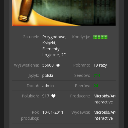
Gatunek:
Przygodowe,
Kondycja:
Książki,
Elementy
Logiczne,
2D
Wyświetlenia:
55600
Pobrano:
19 razy
Język:
polski
Seedów:
714
Dodał:
admin
Peerów:
24
Polubień:
917
Producent:
Microids/Anuman
Interactive
Rok
10-01-
2011
Wydawca:
Microids/Anuman
produkcji:
Interactive