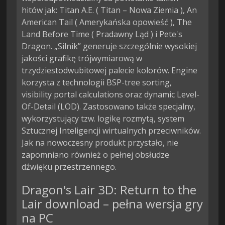
hitów jak: Titan A.E. ( Titan – Nowa Ziemia ), An 
American Tail ( Amerykańska opowieść ), The 
Land Before Time ( Pradawny Ląd ) i Pete's 
Dragon. „Silnik” generuje szczególnie wysokiej 
jakości grafikę trójwymiarową w 
trzydziestodwubitowej palecie kolorów. Engine 
korzysta z technologii BSP-tree sorting, 
visibility portal calculations oraz dynamic Level-
Of-Detail (LOD). Zastosowano także specjalny, 
wykorzystujący tzw. logikę rozmytą, system 
Sztucznej Inteligencji wirtualnych przeciwników. 
Jak na nowoczesny produkt przystało, nie 
zapomniano również o pełnej obsłudze 
dźwięku przestrzennego.
Dragon's Lair 3D: Return to the
Lair download – pełna wersja gry
na PC