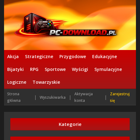
Akcja
Strategiczne
Przygodowe
Edukacyjne
Bijatyki
RPG
Sportowe
Wyścigi
Symulacyjne
Logiczne
Towarzyskie
Strona
Aktywacja
Zarejestruj
|
|
|
Wyszukiwarka
główna
konta
się
Kategorie