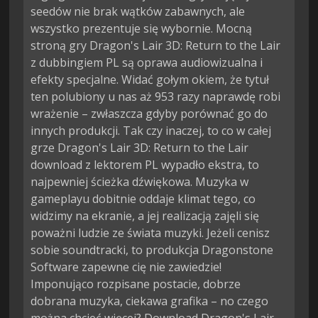
seedów nie brak wątków zabawnych, ale
wszystko prezentuje się wybornie. Mocną
stroną gry Dragon's Lair 3D: Return to the Lair
z dubbingiem PL są oprawa audiowizualna i
efekty specjalne. Widać gołym okiem, że tytuł
ten polubiony u nas aż 953 razy naprawdę robi
wrażenie – zwłaszcza gdyby porównać go do
innych produkcji. Tak czy inaczej, to co w całej
grze Dragon's Lair 3D: Return to the Lair
download z lektorem PL wypadło ekstra, to
najpewniej ścieżka dźwiękowa. Muzyka w
gameplayu dobitnie oddaje klimat tego, co
widzimy na ekranie, a jej realizacją zajęli się
poważni ludzie ze świata muzyki. Jeżeli cenisz
sobie soundtracki, to produkcja Dragonstone
Software zapewne cię nie zawiedzie!
Imponująco rozpisane postacie, dobrze
dobrana muzyka, ciekawa grafika – no czego
można chcieć więcej? Download Dragon's Lair