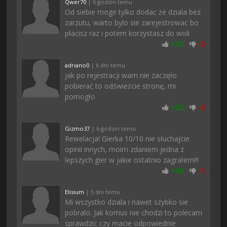
Qwer70
| 6 godzin temu
Od siebie moge tylko dodac że dziala bez
zarzutu, warto bylo sie zarejestrowac bo
płacisz raz i potem korzystasz do woli
+
22
-
2
adriano0
| 6 dni temu
jak po rejestracji wam nie zaczęło
pobierać to odświeżcie stronę, mi
pomogło
+
22
-
2
Gizmo37
| 6 godzin temu
Rewelacja! Gierka 10/10 nie słuchajcie
opinii innych, moim zdaniem jedna z
lepszych gier w jakie ostatnio zagrałem!!!
+
20
-
1
Elisium
| 5 dni temu
Mi wszystko dziala i nawet szybko sie
pobralo. Jak komus nie chodzi to polecam
sprawdzic czy macie odpowiednie