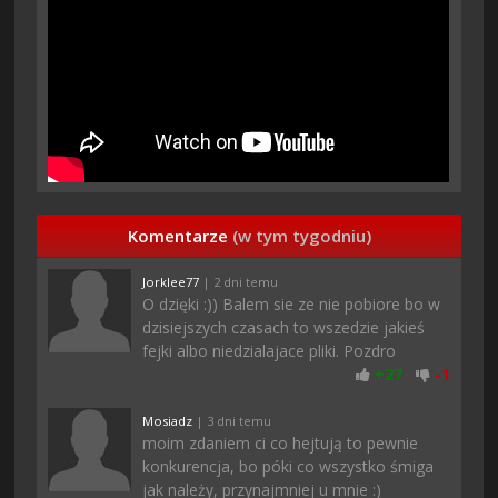
Komentarze
(w tym tygodniu)
Jorklee77
| 2 dni temu
O dzięki :)) Balem sie ze nie pobiore bo w
dzisiejszych czasach to wszedzie jakieś
fejki albo niedzialajace pliki. Pozdro
+
27
-
1
Mosiadz
| 3 dni temu
moim zdaniem ci co hejtują to pewnie
konkurencja, bo póki co wszystko śmiga
jak należy, przynajmniej u mnie :)