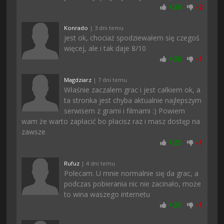
+
26
-
2
Konrado
| 3 dni temu
jest ok, chociaż spodziewałem się czegoś
więcej, ale i tak daje 8/10
+
26
-
1
Magdziarz
| 7 dni temu
Właśnie zaczalem grac i jest całkiem ok, a
ta stronka jest chyba aktualnie najlepszym
serwisem z grami i filmami :) Powiem
wam że warto zapłacić bo płacisz raz i masz dostęp na
zawsze
+
25
-
1
Rufuz
| 4 dni temu
Polecam. U mnie normalnie się da grac, a
podczas pobierania nic nie zacinało, może
to wina waszego internetu
+
23
-
1