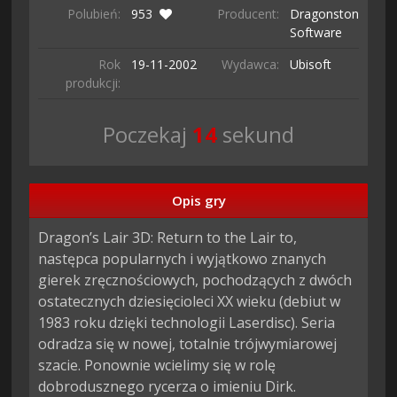
Polubień:
953
Producent:
Dragonstone
Software
Rok
19-11-
2002
Wydawca:
Ubisoft
produkcji:
Poczekaj
13
sekund
Opis gry
Dragon’s Lair 3D: Return to the Lair to, 
następca popularnych i wyjątkowo znanych 
gierek zręcznościowych, pochodzących z dwóch 
ostatecznych dziesięcioleci XX wieku (debiut w 
1983 roku dzięki technologii Laserdisc). Seria 
odradza się w nowej, totalnie trójwymiarowej 
szacie. Ponownie wcielimy się w rolę 
dobrodusznego rycerza o imieniu Dirk.
