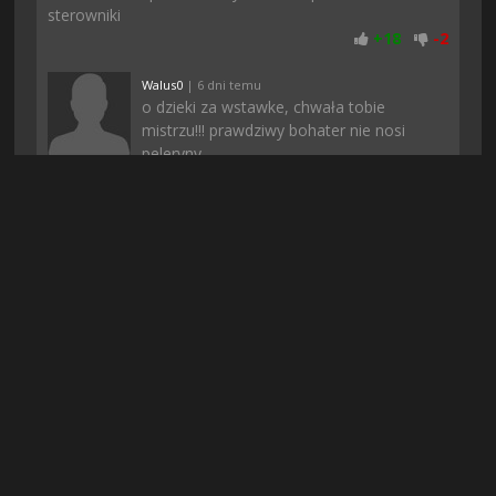
sterowniki
+
18
-
2
Walus0
| 6 dni temu
o dzieki za wstawke, chwała tobie
mistrzu!!! prawdziwy bohater nie nosi
peleryny
+
17
-
1
Milus
| 2 dni temu
Polecam zagrać, nie przepadam za takimi
klimatami, ale akurat ta gra przypadła mi
do gustu. Nigdzie nie da się tego pobrać,
szukałam kurde wszedzie a tutaj bez problemu
+
16
-
2
Ames97
| 9 godzin temu
Już nie narzekajcie tak na rejestracje, bo w
dzisiejszych czasach to normalność...
Może serwery są przeciążone albo nie
chca zeby twórcy gier sprawdzili czy gra naprawde jest