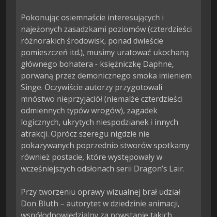
Pokonując osiemnaście interesujących i 
najeżonych zasadzkami poziomów (czterdzieści 
różnorakich środowisk, ponad dwieście 
pomieszczeń itd.), musimy uratować ukochaną 
głównego bohatera - księżniczkę Daphne, 
porwaną przez demonicznego smoka imieniem 
Singe. Oczywiście autorzy przygotowali 
mnóstwo nieprzyjaciół (niemalże czterdzieści 
odmiennych typów wrogów), zagadek 
logicznych, ukrytych niespodzianek i innych 
atrakcji. Oprócz szeregu nigdzie nie 
pokazywanych poprzednio stworów spotkamy 
również postacie, które występowały w 
wcześniejszych odsłonach serii Dragon’s Lair.

Przy tworzeniu oprawy wizualnej brał udział 
Don Bluth – autorytet w dziedzinie animacji, 
współodpowiedzialny za powstanie takich 