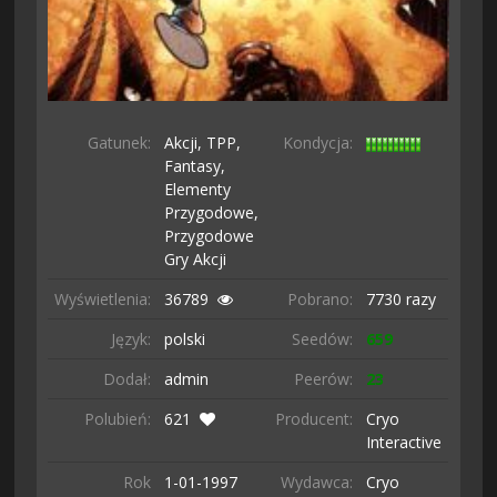
Gatunek:
Akcji,
TPP,
Kondycja:
Fantasy,
Elementy
Przygodowe,
Przygodowe
Gry Akcji
Wyświetlenia:
36789
Pobrano:
7730 razy
Język:
polski
Seedów:
659
Dodał:
admin
Peerów:
23
Polubień:
621
Producent:
Cryo
Interactive
Rok
1-01-
1997
Wydawca:
Cryo