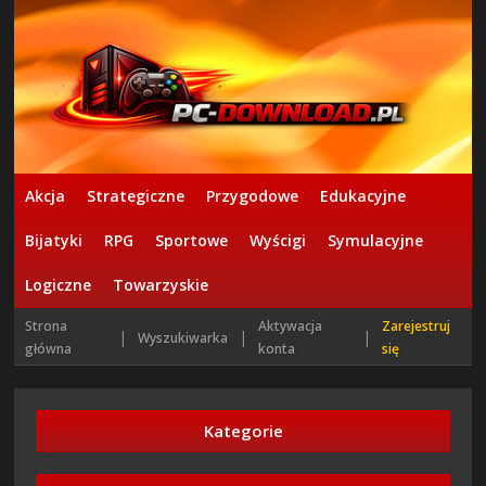
Akcja
Strategiczne
Przygodowe
Edukacyjne
Bijatyki
RPG
Sportowe
Wyścigi
Symulacyjne
Logiczne
Towarzyskie
Strona
Aktywacja
Zarejestruj
|
|
|
Wyszukiwarka
główna
konta
się
Kategorie