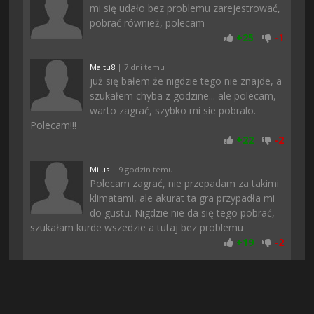
mi się udało bez problemu zarejestrować,
pobrać również, polecam
+
25
-
1
Maitu8
| 7 dni temu
już się bałem że nigdzie tego nie znajde, a
szukałem chyba z godzine... ale polecam,
warto zagrać, szybko mi sie pobralo.
Polecam!!!
+
22
-
2
Milus
| 9 godzin temu
Polecam zagrać, nie przepadam za takimi
klimatami, ale akurat ta gra przypadła mi
do gustu. Nigdzie nie da się tego pobrać,
szukałam kurde wszedzie a tutaj bez problemu
+
19
-
2
Moskitt
| 6 godzin temu
Matko ile ja czasu straciłem, żeby znaleźć
te gre.. Nastepnym razem wchodzę tutaj