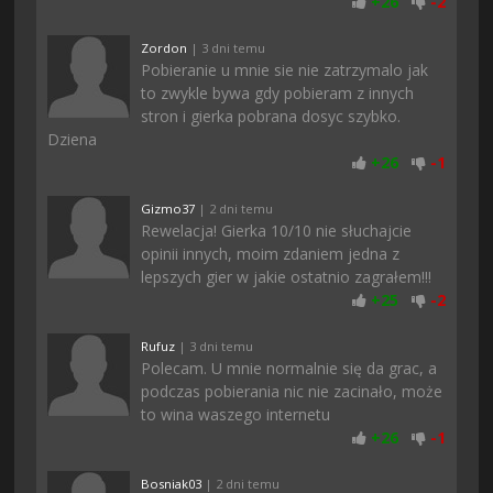
+
26
-
2
Zordon
| 3 dni temu
Pobieranie u mnie sie nie zatrzymalo jak
to zwykle bywa gdy pobieram z innych
stron i gierka pobrana dosyc szybko.
Dziena
+
26
-
1
Gizmo37
| 2 dni temu
Rewelacja! Gierka 10/10 nie słuchajcie
opinii innych, moim zdaniem jedna z
lepszych gier w jakie ostatnio zagrałem!!!
+
25
-
2
Rufuz
| 3 dni temu
Polecam. U mnie normalnie się da grac, a
podczas pobierania nic nie zacinało, może
to wina waszego internetu
+
26
-
1
Bosniak03
| 2 dni temu