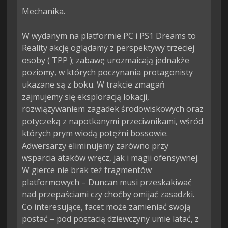
Mechanika.

W wydanym na platformie PC i PS1 Dreams to 
Reality akcję oglądamy z perspektywy trzeciej 
osoby ( TPP ); zabawę urozmaicają jednakże 
poziomy, w których poczynania protagonisty 
ukazane są z boku. W trakcie zmagań 
zajmujemy się eksploracją lokacji, 
rozwiązywaniem zagadek środowiskowych oraz 
potyczeką z napotkanymi przeciwnikami, wśród 
których prym wiodą potężni bossowie. 
Adwersarzy eliminujemy zarówno przy 
wsparcia ataków wręcz, jak i magii ofensywnej. 
W gierce nie brak też fragmentów 
platformowych – Duncan musi przeskakiwać 
nad przepaściami czy choćby omijać zasadzki. 
Co interesujące, facet może zamieniać swoją 
postać – pod postacią dziewczyny umie latać, z 