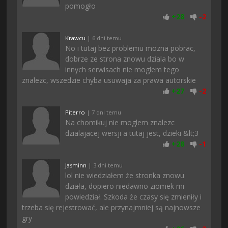
pomogło
+
28
-
2
Krawcu
| 6 dni temu
No i tutaj bez problemu mozna pobrac,
dobrze ze strona znowu dziala bo w
innych serwisach nie moglem tego
znalezc, wszedzie chyba usuwaja za prawa autorskie
+
27
-
2
Piterro
| 7 dni temu
Na chomikuj nie moglem znalezc
dzialajacej wersji a tutaj jest, dzieki &lt;3
+
28
-
1
Jasminn
| 3 dni temu
lol nie wiedziałem że stronka znowu
działa, dopiero niedawno ziomek mi
powiedział. Szkoda że czasy się zmieniły i
trzeba się rejestrować, ale przynajmniej są najnowsze
gry