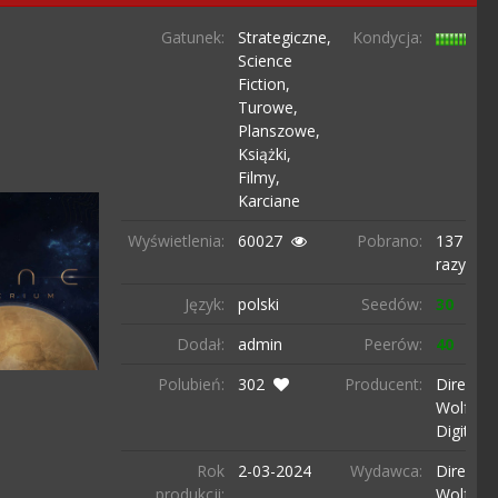
Gatunek:
Strategiczne,
Kondycja:
Science
Fiction,
Turowe,
Planszowe,
Książki,
Filmy,
Karciane
Wyświetlenia:
60027
Pobrano:
137
razy
Język:
polski
Seedów:
30
Dodał:
admin
Peerów:
40
Polubień:
302
Producent:
Dire
Wolf
Digital
Rok
2-03-
2024
Wydawca:
Dire
produkcji:
Wolf