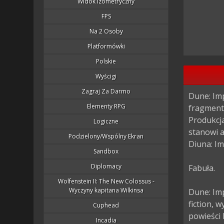
Widok Izometryczny
FPS
Na 2 Osoby
Platformówki
Polskie
Wyścigi
Zagraj Za Darmo
Dune: Imp
Elementy RPG
fragmenty
Produkcja
Logiczne
stanowi a
Podzielony/wspólny Ekran
Diuna: Imp
Sandbox
Diplomacy
Fabuła.

Wolfenstein II: The New Colossus -
Wyczyny kapitana Wilkinsa
Dune: Im
fiction,
Cuphead
powieści 
Incadia