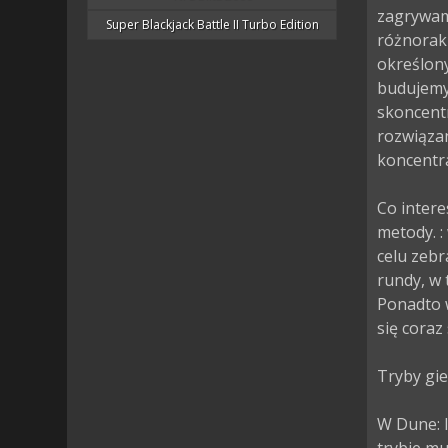
zagrywam
Super Blackjack Battle II Turbo Edition
różnoraki
określon
budujemy 
skoncentr
rozwiąza
koncentra
Co inter
metody. :
celu zebr
rundy, w 
Ponadto w
się coraz s
Tryby gier
W Dune: 