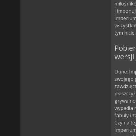
miłośnik
i imponuj
Imperium
wszystkim
tym hicie
Pobier
wersji
Dune: Im
swojego g
zawdzięcz
płaszczyź
grywalnoś
wypadła n
fabuły i 
Czy na te
Imperium 