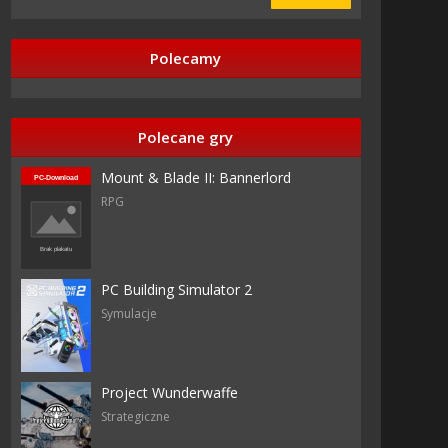
Polecamy
Polecane gry
Mount & Blade II: Bannerlord
RPG
PC Building Simulator 2
Symulacje
Project Wunderwaffe
Strategiczne