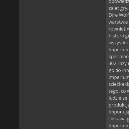
opowiedzi
zalet gry
Dire Wolf
warstwie 
również w
historii 
wszystko
Imperium
specjalne
302 razy
go do inn
Imperium
ścieżka 
tego, co w
ludzie ze
produkcja
Imponują
ciekawa 
Imperium 