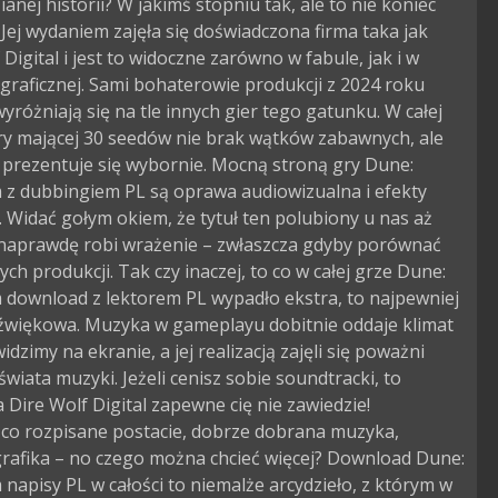
anej historii? W jakimś stopniu tak, ale to nie koniec
. Jej wydaniem zajęła się doświadczona firma taka jak
 Digital i jest to widoczne zarówno w fabule, jak i w
graficznej. Sami bohaterowie produkcji z 2024 roku
yróżniają się na tle innych gier tego gatunku. W całej
gry mającej 30 seedów nie brak wątków zabawnych, ale
 prezentuje się wybornie. Mocną stroną gry Dune:
 z dubbingiem PL są oprawa audiowizualna i efekty
. Widać gołym okiem, że tytuł ten polubiony u nas aż
 naprawdę robi wrażenie – zwłaszcza gdyby porównać
ych produkcji. Tak czy inaczej, to co w całej grze Dune:
 download z lektorem PL wypadło ekstra, to najpewniej
dźwiękowa. Muzyka w gameplayu dobitnie oddaje klimat
idzimy na ekranie, a jej realizacją zajęli się poważni
 świata muzyki. Jeżeli cenisz sobie soundtracki, to
 Dire Wolf Digital zapewne cię nie zawiedzie!
co rozpisane postacie, dobrze dobrana muzyka,
grafika – no czego można chcieć więcej? Download Dune:
napisy PL w całości to niemalże arcydzieło, z którym w