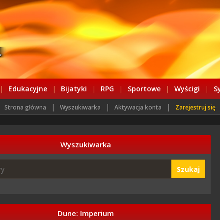
|
Edukacyjne
|
Bijatyki
|
RPG
|
Sportowe
|
Wyścigi
|
S
|
|
|
Strona główna
Wyszukiwarka
Aktywacja konta
Zarejestruj się
Wyszukiwarka
Szukaj
Dune: Imperium