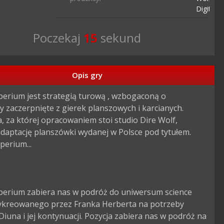
Digital
Poczekaj
14
sekund
Opis gry
erium jest strategią turową , wzbogaconą o 
 zaczerpnięte z gierek planszowych i karcianych. 
, za której opracowaniem stoi studio Dire Wolf, 
daptację planszówki wydanej w Polsce pod tytułem. 
erium...

perium zabiera nas w podróż do uniwersum science 
 wykreowanego przez Franka Herberta na potrzeby 
Diuna i jej kontynuacji. Pozycja zabiera nas w podróż na 