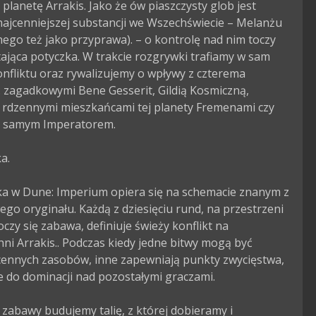
planetę Arrakis. Jako że ów piaszczysty glob jest 
ajcenniejszej substancji we Wszechświecie – Melanżu 
ego też jako przyprawa). – o kontrolę nad nim toczy 
tająca potyczka. W trakcie rozgrywki trafiamy w sam 
nfliktu oraz rywalizujemy o wpływy z czterema 
: zagadkowymi Bene Gesserit, Gildią Kosmiczną, 
 rdzennymi mieszkańcami tej planety Fremenami czy 
e samym Imperatorem.

.

a w Dune: Imperium opiera się na schemacie znanym z 
go oryginału. Każdą z dziesięciu rund, na przestrzeni 
oczy się zabawa, definiuje świeży konflikt na 
ni Arrakis.. Podczas kiedy jedne bitwy mogą być 
cennych zasobów, inne zapewniają punkty zwycięstwa, 
 do dominacji nad pozostałymi graczami.

 zabawy budujemy talię, z której dobieramy i 