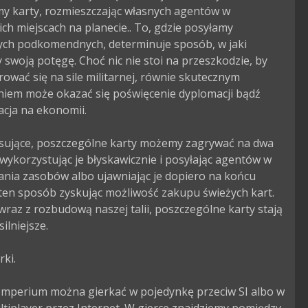
y karty, rozmieszczając własnych agentów w 
ch miejscach na planecie.. To, gdzie posyłamy 
ych podkomendnych, determinuje sposób, w jaki 
swoją potęgę. Choć nic nie stoi na przeszkodzie, by 
ować się na sile militarnej, równie skutecznym 
niem może okazać się poświęcenie dyplomacji bądź 
cja na ekonomii.

esujące, poszczególne karty możemy zagrywać na dwa 
 wykorzystując je błyskawicznie i posyłając agentów w 
ania zasobów albo ujawniając je dopiero na końcu 
ten sposób zyskując możliwość zakupu świeżych kart. 
raz z rozbudową naszej talii, poszczególne karty stają 
ilniejsze.

ki.

Imperium można gierkać w pojedynkę przeciw SI albo w 