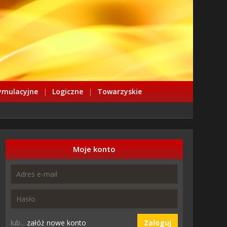
ymulacyjne
|
Logiczne
|
Towarzyskie
Moje konto
lub...
załóż nowe konto
Zaloguj