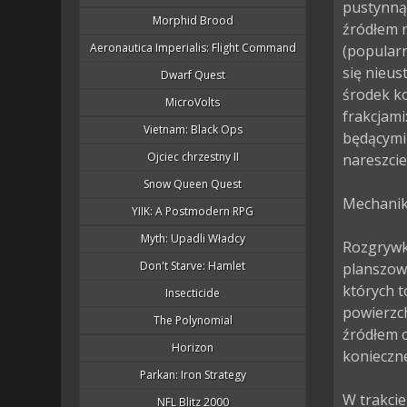
pustynną 
Morphid Brood
źródłem n
Aeronautica Imperialis: Flight Command
(popularn
się nieus
Dwarf Quest
środek ko
MicroVolts
frakcjami
Vietnam: Black Ops
będącymi
Ojciec chrzestny II
nareszci
Snow Queen Quest
Mechanika
YIIK: A Postmodern RPG
Myth: Upadli Władcy
Rozgrywk
Don't Starve: Hamlet
planszowe
których t
Insecticide
powierzch
The Polynomial
źródłem 
Horizon
konieczne
Parkan: Iron Strategy
W trakcie
NFL Blitz 2000