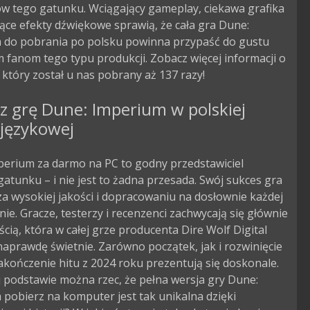
ów tego gatunku. Wciągający gameplay, ciekawa grafika
ące efekty dźwiękowe sprawią, że cała gra Dune:
 do pobrania po polsku powinna przypaść do gustu
 fanom tego typu produkcji. Zobacz więcej informacji o
, który został u nas pobrany aż 137 razy!
z grę Dune: Imperium w polskiej
 językowej
perium za darmo na PC to godny przedstawiciel
atunku – i nie jest to żadna przesada. Swój sukces gra
a wysokiej jakości i dopracowaniu na dosłownie każdej
nie. Gracze, testerzy i recenzenci zachwycają się głównie
cią, która w całej grze producenta Dire Wolf Digital
aprawdę świetnie. Zarówno początek, jak i rozwinięcie
zakończenie hitu z 2024 roku prezentują się doskonale.
j podstawie można rzec, że pełna wersja gry Dune:
pobierz na komputer jest tak unikalna dzięki