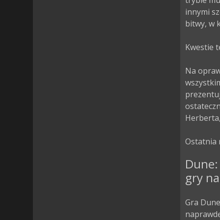
trybie mu
innymi sz
bitwy, w 
Kwestie t
Na oprawę
wszystkim
prezentuj
ostateczn
Herberta,
Ostatnia 
Dune:
gry na
Gra Dune:
naprawdę 