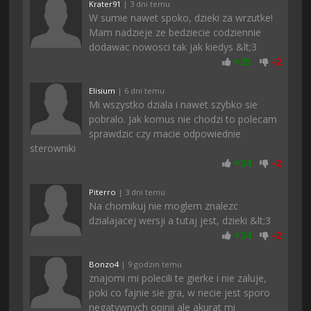
Krater91
| 3 dni temu
W sumie nawet spoko, dzieki za wrzutke!
Mam nadzieje ze bedziecie codziennie
dodawac nowosci tak jak kiedys &lt;3
+
25
-
2
Elisium
| 6 dni temu
Mi wszystko dziala i nawet szybko sie
pobralo. Jak komus nie chodzi to polecam
sprawdzic czy macie odpowiednie
sterowniki
+
24
-
2
Piterro
| 3 dni temu
Na chomikuj nie moglem znalezc
dzialajacej wersji a tutaj jest, dzieki &lt;3
+
24
-
2
Bonzo4
| 9 godzin temu
znajomi mi polecili te gierke i nie zaluje,
poki co fajnie sie gra, w necie jest sporo
negatywnych opinii ale akurat mi