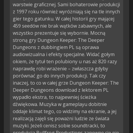
warstwie graficznej. Sami bohaterowie produkcji
z 1997 roku również wyróżniają się na tle innych
gier tego gatunku. W całej historii gry mającej
459 seedów nie brak wątków zabawnych, ale
wszystko prezentuje się wybornie. Mocną
stroną gry Dungeon Keeper: The Deeper
Dungeons z dubbingiem PL są oprawa
audiowizualna i efekty specjalne. Widać gołym
okiem, że tytuł ten polubiony u nas aż 820 razy
naprawdę robi wrażenie – zwłaszcza gdyby
porównać go do innych produkcji. Tak czy
inaczej, to co w całej grze Dungeon Keeper: The
Deeper Dungeons download z lektorem PL
wypadło ekstra, to najpewniej ścieżka
dźwiękowa. Muzyka w gameplayu dobitnie
oddaje klimat tego, co widzimy na ekranie, a jej
realizacją zajęli się poważni ludzie ze świata
muzyki. Jeżeli cenisz sobie soundtracki, to
produkcja Bullfrog Productions zapewne cię nie