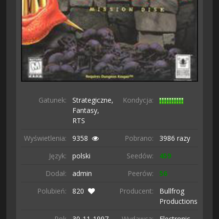
Gatunek:
Strategiczne,
Kondycja:
Fantasy,
RTS
Wyświetlenia:
9358
Pobrano:
3986 razy
Język:
polski
Seedów:
459
Dodał:
admin
Peerów:
56
Polubień:
820
Producent:
Bullfrog
Productions
Rok
30-11-
1997
Wydawca:
Electronic