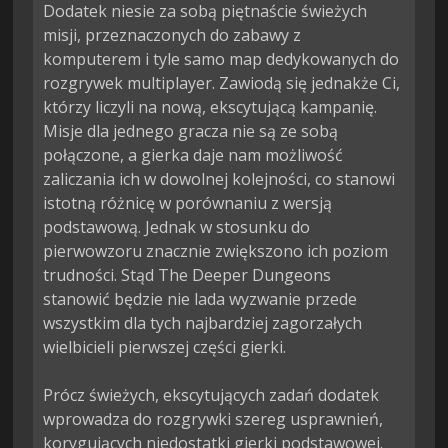
Dodatek niesie za sobą piętnaście świeżych 
misji, przeznaczonych do zabawy z 
komputerem i tyle samo map dedykowanych do 
rozgrywek multiplayer. Zawiodą się jednakże Ci, 
którzy liczyli na nową, ekscytującą kampanię. 
Misje dla jednego gracza nie są ze sobą 
połączone, a gierka daje nam możliwość 
zaliczania ich w dowolnej kolejności, co stanowi 
istotną różnicę w porównaniu z wersją 
podstawową. Jednak w stosunku do 
pierwowzoru znacznie zwiększono ich poziom 
trudności. Stąd The Deeper Dungeons 
stanowić będzie nie lada wyzwanie przede 
wszystkim dla tych najbardziej zagorzałych 
wielbicieli pierwszej części gierki.

Prócz świeżych, ekscytujących zadań dodatek 
wprowadza do rozgrywki szereg usprawnień, 
korygujących niedostatki gierki podstawowej. 