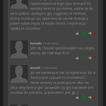
rejestrowania na tego typu stronach bo
niestety teraz to juz norma, wazne ze da
sie tu pobrac dzialajace gry. najgorzej ze niektore
strony oszukuja i po opłaceniu nic sie nie dostaje a
potem ludzie mysla ze kazda strona z rejestracją i
opłatą to oszustwo
+
28
-
1
Konrado
| 4 dni temu
jest ok, chociaż spodziewałem się czegoś
więcej, ale i tak daje 8/10
+
27
-
1
Ames97
| 4 dni temu
Już nie narzekajcie tak na rejestracje, bo w
dzisiejszych czasach to normalność...
Może serwery są przeciążone albo nie
chca zeby twórcy gier sprawdzili czy gra naprawde jest
mozliwa do pobrania. Ja pobralem i jest git :)
+
26
-
1