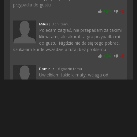
przypadla do gustu
+
24
-
2
Milus
| 3 dni temu
Polecam zagrać, nie przepadam za takimi
klimatami, ale akurat ta gra przypadła mi
do gustu. Nigdzie nie da się tego pobrać,
szukałam kurde wszedzie a tutaj bez problemu
+
24
-
2
Dominus
| 6 godzin temu
Uwielbiam takie klimaty, wciąga od
samego początku i nie nudzi po czasie,
polecam każdemu
+
23
-
2
Rufuz
| 6 godzin temu
Polecam. U mnie normalnie się da grac, a
podczas pobierania nic nie zacinało, może
to wina waszego internetu
+
23
-
1