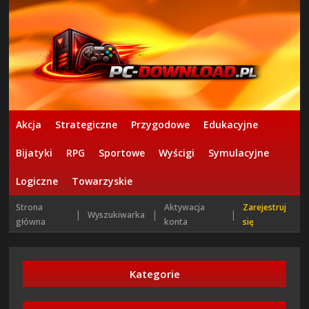
Akcja
Strategiczne
Przygodowe
Edukacyjne
Bijatyki
RPG
Sportowe
Wyścigi
Symulacyjne
Logiczne
Towarzyskie
Strona
Aktywacja
Zarejestruj
|
|
|
Wyszukiwarka
główna
konta
się
Kategorie