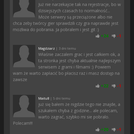
Już nie narzekajcie tak na rejestracje, bo w
dzisiejszych czasach to normalność...
Może serwery są przeciążone albo nie
chca zeby twórcy gier sprawdzili czy gra naprawde jest
mozliwa do pobrania. Ja pobralem i jest git :)
+
24
-
1
Magdziarz
| 3 dni temu
Właśnie zaczalem grac i jest całkiem ok, a
ta stronka jest chyba aktualnie najlepszym
serwisem z grami i filmami :) Powiem
wam że warto zapłacić bo płacisz raz i masz dostęp na
zawsze
+
22
-
1
Maitu8
| 5 dni temu
już się bałem że nigdzie tego nie znajde, a
szukałem chyba z godzine... ale polecam,
warto zagrać, szybko mi sie pobralo.
Polecam!!!
+
20
-
1