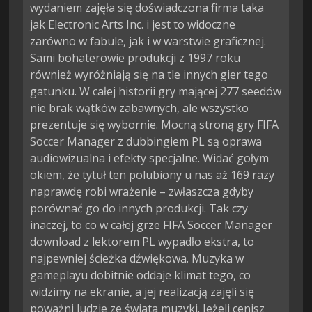
wydaniem zajęła się doświadczona firma taka
jak Electronic Arts Inc. i jest to widoczne
zarówno w fabule, jak i w warstwie graficznej.
Sami bohaterowie produkcji z 1997 roku
również wyróżniają się na tle innych gier tego
gatunku. W całej historii gry mającej 277 seedów
nie brak wątków zabawnych, ale wszystko
prezentuje się wybornie. Mocną stroną gry FIFA
Soccer Manager z dubbingiem PL są oprawa
audiowizualna i efekty specjalne. Widać gołym
okiem, że tytuł ten polubiony u nas aż 169 razy
naprawdę robi wrażenie – zwłaszcza gdyby
porównać go do innych produkcji. Tak czy
inaczej, to co w całej grze FIFA Soccer Manager
download z lektorem PL wypadło ekstra, to
najpewniej ścieżka dźwiękowa. Muzyka w
gameplayu dobitnie oddaje klimat tego, co
widzimy na ekranie, a jej realizacją zajęli się
poważni ludzie ze świata muzyki. Jeżeli cenisz