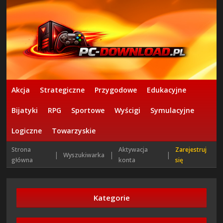
Akcja
Strategiczne
Przygodowe
Edukacyjne
Bijatyki
RPG
Sportowe
Wyścigi
Symulacyjne
Logiczne
Towarzyskie
Strona
Aktywacja
Zarejestruj
|
|
|
Wyszukiwarka
główna
konta
się
Kategorie