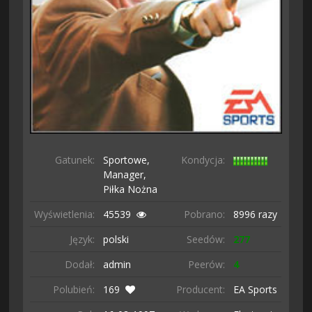
Gatunek:
Sportowe,
Kondycja:
Manager,
Piłka Nożna
Wyświetlenia:
45539
Pobrano:
8996 razy
Język:
polski
Seedów:
277
Dodał:
admin
Peerów:
4
Polubień:
169
Producent:
EA Sports