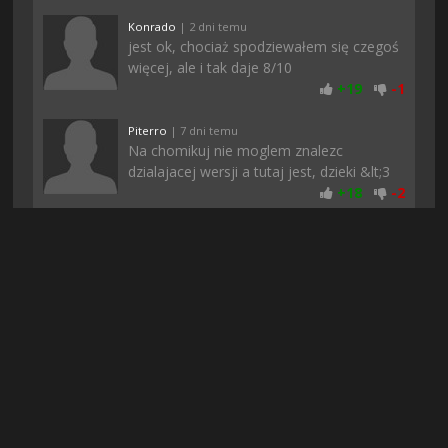
Konrado
| 2 dni temu
jest ok, chociaż spodziewałem się czegoś
więcej, ale i tak daje 8/10
+
19
-
1
Piterro
| 7 dni temu
Na chomikuj nie moglem znalezc
dzialajacej wersji a tutaj jest, dzieki &lt;3
+
18
-
2
adriano0
| 3 dni temu
jak po rejestracji wam nie zaczęło
pobierać to odświeżcie stronę, mi
pomogło
+
19
-
1
Rufuz
| 3 dni temu
Polecam. U mnie normalnie się da grac, a
podczas pobierania nic nie zacinało, może
to wina waszego internetu
+
17
-
2