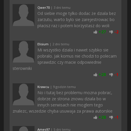
Qwer70
| 3 dni temu
Od siebie moge tylko dodac że dziala bez
zarzutu, warto bylo sie zarejestrowac bo
płacisz raz i potem korzystasz do woli
+
27
-
2
Elisium
| 2 dni temu
Mi wszystko dziala i nawet szybko sie
pobralo. Jak komus nie chodzi to polecam
sprawdzic czy macie odpowiednie
sterowniki
+
28
-
1
Krawcu
| 9 godzin temu
No i tutaj bez problemu mozna pobrac,
dobrze ze strona znowu dziala bo w
innych serwisach nie moglem tego
znalezc, wszedzie chyba usuwaja za prawa autorskie
+
28
-
1
Ames97
| 5 dni temu