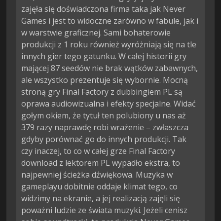
zajęła się doświadczona firma taka jak Never
Games i jest to widoczne zarówno w fabule, jak i
w warstwie graficznej. Sami bohaterowie
produkcji z 1 roku również wyróżniają się na tle
innych gier tego gatunku. W całej historii gry
mającej 87 seedów nie brak wątków zabawnych,
ale wszystko prezentuje się wybornie. Mocną
stroną gry Final Factory z dubbingiem PL są
oprawa audiowizualna i efekty specjalne. Widać
gołym okiem, że tytuł ten polubiony u nas aż
379 razy naprawdę robi wrażenie – zwłaszcza
gdyby porównać go do innych produkcji. Tak
czy inaczej, to co w całej grze Final Factory
download z lektorem PL wypadło ekstra, to
najpewniej ścieżka dźwiękowa. Muzyka w
gameplayu dobitnie oddaje klimat tego, co
widzimy na ekranie, a jej realizacją zajęli się
poważni ludzie ze świata muzyki. Jeżeli cenisz