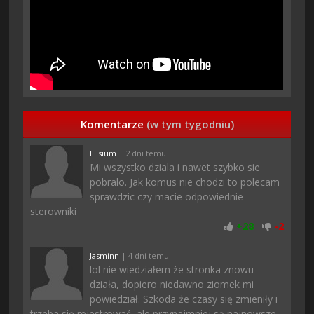
Komentarze
(w tym tygodniu)
Elisium
| 2 dni temu
Mi wszystko dziala i nawet szybko sie
pobralo. Jak komus nie chodzi to polecam
sprawdzic czy macie odpowiednie
sterowniki
+
28
-
2
Jasminn
| 4 dni temu
lol nie wiedziałem że stronka znowu
działa, dopiero niedawno ziomek mi
powiedział. Szkoda że czasy się zmieniły i
trzeba się rejestrować, ale przynajmniej są najnowsze