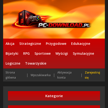
Akcja
Strategiczne
Przygodowe
Edukacyjne
Bijatyki
RPG
Sportowe
Wyścigi
Symulacyjne
Logiczne
Towarzyskie
Strona
Aktywacja
Zarejestruj
|
|
|
Wyszukiwarka
główna
konta
się
Kategorie