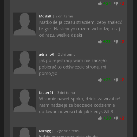
+
24
-
2
Moskitt
| 2 dni temu
Matko ile ja czasu straciłem, żeby znaleźć
te gre.. Nastepnym razem wchodzę tutaj
od razu, wielkie dzieki
+
23
-
2
adriano0
| 2 dni temu
jak po rejestracji wam nie zaczęło
pobierać to odświeżcie stronę, mi
pomogło
+
23
-
2
Krater91
| 3 dni temu
W sumie nawet spoko, dzieki za wrzutke!
Mam nadzieje ze bedziecie codziennie
dodawac nowosci tak jak kiedys &lt;3
+
20
-
2
Mirogg
| 12 godzin temu
ludzie przyzwyczajajcie sie do