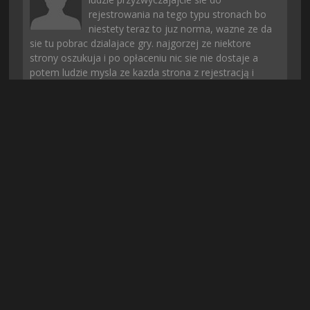
rejestrowania na tego typu stronach bo
niestety teraz to juz norma, wazne ze da
sie tu pobrac dzialajace gry. najgorzej ze niektore
strony oszukuja i po opłaceniu nic sie nie dostaje a
potem ludzie mysla ze kazda strona z rejestracją i
opłatą to oszustwo
+
19
-
2
Konrado
| 3 dni temu
jest ok, chociaż spodziewałem się czegoś
więcej, ale i tak daje 8/10
+
18
-
1
Ames97
| 2 dni temu
Już nie narzekajcie tak na rejestracje, bo w
dzisiejszych czasach to normalność...
Może serwery są przeciążone albo nie
chca zeby twórcy gier sprawdzili czy gra naprawde jest
mozliwa do pobrania. Ja pobralem i jest git :)
+
16
-
2