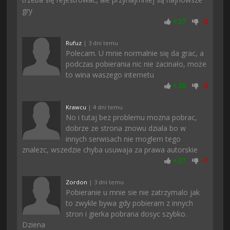
gry
+
27
-
2
Rufuz
| 3 dni temu
Polecam. U mnie normalnie się da grac, a
podczas pobierania nic nie zacinało, może
to wina waszego internetu
+
26
-
2
Krawcu
| 4 dni temu
No i tutaj bez problemu mozna pobrac,
dobrze ze strona znowu dziala bo w
innych serwisach nie moglem tego
znalezc, wszedzie chyba usuwaja za prawa autorskie
+
27
-
1
Zordon
| 3 dni temu
Pobieranie u mnie sie nie zatrzymalo jak
to zwykle bywa gdy pobieram z innych
stron i gierka pobrana dosyc szybko.
Dziena