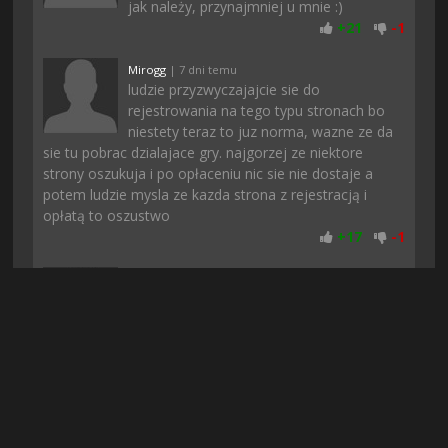
jak należy, przynajmniej u mnie :)
+
21
-
1
Mirogg
| 7 dni temu
ludzie przyzwyczajajcie sie do
rejestrowania na tego typu stronach bo
niestety teraz to juz norma, wazne ze da
sie tu pobrac dzialajace gry. najgorzej ze niektore
strony oszukuja i po opłaceniu nic sie nie dostaje a
potem ludzie mysla ze kazda strona z rejestracją i
opłatą to oszustwo
+
17
-
1
adriano0
| 7 dni temu
jak po rejestracji wam nie zaczęło
pobierać to odświeżcie stronę, mi
pomogło
+
16
-
2
Piterro
| 4 dni temu
Na chomikuj nie moglem znalezc
dzialajacej wersji a tutaj jest, dzieki &lt;3