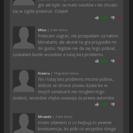
gre ale było za mało seedów i nie chciało
się w ogóle pobierać. Dzięki!!
+
23
-
1
Milus
| 3 dni temu
Polecam zagrać, nie przepadam za takimi
klimatami, ale akurat ta gra przypadła mi
do gustu. Nigdzie nie da się tego pobrać,
szukałam kurde wszedzie a tutaj bez problemu
+
22
-
1
Krawcu
| 19 godzin temu
No i tutaj bez problemu mozna pobrac,
dobrze ze strona znowu dziala bo w
innych serwisach nie moglem tego
znalezc, wszedzie chyba usuwaja za prawa autorskie
+
21
-
1
Mosiadz
| 2 dni temu
moim zdaniem ci co hejtują to pewnie
konkurencja, bo póki co wszystko śmiga