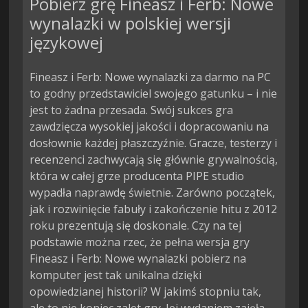
Pobierz grę Fineasz i Ferb: Nowe
wynalazki w polskiej wersji
językowej
Fineasz i Ferb: Nowe wynalazki za darmo na PC
to godny przedstawiciel swojego gatunku – i nie
jest to żadna przesada. Swój sukces gra
zawdzięcza wysokiej jakości i dopracowaniu na
dosłownie każdej płaszczyźnie. Gracze, testerzy i
recenzenci zachwycają się głównie grywalnością,
która w całej grze producenta PIPE studio
wypadła naprawdę świetnie. Zarówno początek,
jak i rozwinięcie fabuły i zakończenie hitu z 2012
roku prezentują się doskonale. Czy na tej
podstawie można rzec, że pełna wersja gry
Fineasz i Ferb: Nowe wynalazki pobierz na
komputer jest tak unikalna dzięki
opowiedzianej historii? W jakimś stopniu tak,
ale to nie koniec zalet gry. Jej wydaniem zajęła