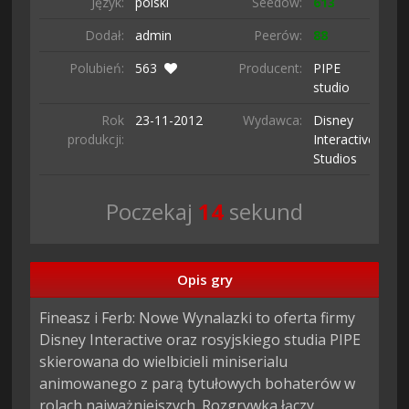
Język:
polski
Seedów:
613
Dodał:
admin
Peerów:
88
Polubień:
563
Producent:
PIPE
studio
Rok
23-11-
2012
Wydawca:
Disney
produkcji:
Interactive
Studios
Poczekaj
13
sekund
Opis gry
Fineasz i Ferb: Nowe Wynalazki to oferta firmy 
Disney Interactive oraz rosyjskiego studia PIPE 
skierowana do wielbicieli miniserialu 
animowanego z parą tytułowych bohaterów w 
rolach najważniejszych. Rozgrywka łączy 