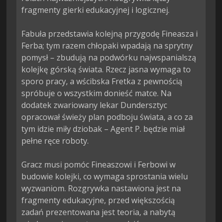
fragmenty gierki edukacyjnej i logicznej.

Fabuła przedstawia kolejną przygodę Fineasza i 
Ferba; tym razem chłopaki wpadają na sprytny 
pomysł – zbudują na podwórku najwspanialszą 
kolejkę górską świata. Rzecz jasna wymaga to 
sporo pracy, a wścibska Fretka z pewnością 
spróbuje o wszystkim donieść matce. Na 
dodatek zwariowany lekar Dundersztyc 
opracował świeży plan podboju świata, a co za 
tym idzie miły dziobak – Agent P. będzie miał 
pełne ręce roboty.

Gracz musi pomóc Fineaszowi i Ferbowi w 
budowie kolejki, co wymaga sprostania wielu 
wyzwaniom. Rozgrywka nastawiona jest na 
fragmenty edukacyjne, przed większością 
zadań prezentowana jest teoria, a nabytą 