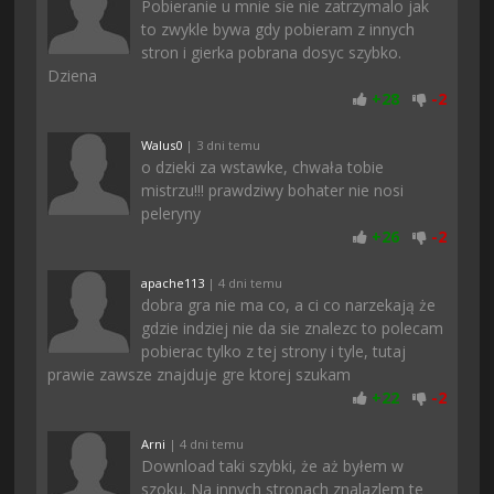
Pobieranie u mnie sie nie zatrzymalo jak
to zwykle bywa gdy pobieram z innych
stron i gierka pobrana dosyc szybko.
Dziena
+
28
-
2
Walus0
| 3 dni temu
o dzieki za wstawke, chwała tobie
mistrzu!!! prawdziwy bohater nie nosi
peleryny
+
26
-
2
apache113
| 4 dni temu
dobra gra nie ma co, a ci co narzekają że
gdzie indziej nie da sie znalezc to polecam
pobierac tylko z tej strony i tyle, tutaj
prawie zawsze znajduje gre ktorej szukam
+
22
-
2
Arni
| 4 dni temu
Download taki szybki, że aż byłem w
szoku. Na innych stronach znalazlem te