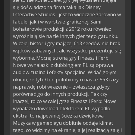
się doświadczona firma taka jak Disney
Interactive Studios i jest to widoczne zarówno w
fabule, jak i w warstwie graficznej. Sami
bohaterowie produkcji z 2012 roku również
wyróżniają się na tle innych gier tego gatunku.
W całej historii gry mającej 613 seedów nie brak
wątków zabawnych, ale wszystko prezentuje się
wybornie. Mocną stroną gry Fineasz i Ferb:
Nowe wynalazki z dubbingiem PL są oprawa
audiowizualna i efekty specjalne. Widać gołym
okiem, że tytuł ten polubiony u nas aż 563 razy
naprawdę robi wrażenie – zwłaszcza gdyby
porównać go do innych produkcji. Tak czy
inaczej, to co w całej grze Fineasz i Ferb: Nowe
wynalazki download z lektorem PL wypadło
ekstra, to najpewniej ścieżka dźwiękowa.
Muzyka w gameplayu dobitnie oddaje klimat
tego, co widzimy na ekranie, a jej realizacją zajęli