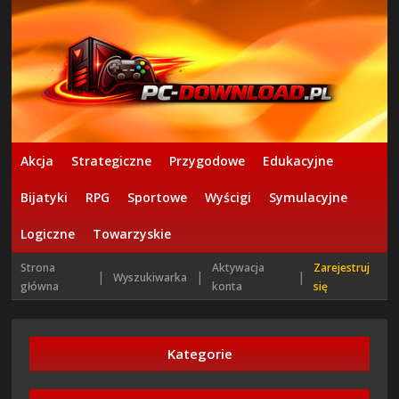
Akcja
Strategiczne
Przygodowe
Edukacyjne
Bijatyki
RPG
Sportowe
Wyścigi
Symulacyjne
Logiczne
Towarzyskie
Strona
Aktywacja
Zarejestruj
|
|
|
Wyszukiwarka
główna
konta
się
Kategorie