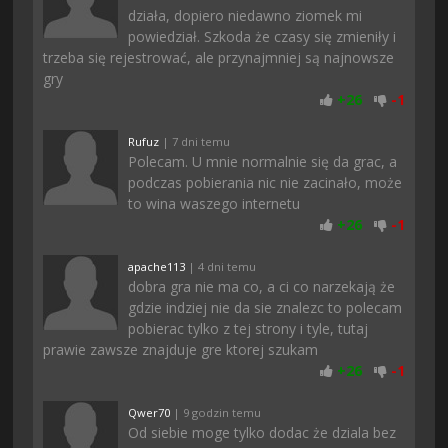
działa, dopiero niedawno ziomek mi
powiedział. Szkoda że czasy się zmieniły i
trzeba się rejestrować, ale przynajmniej są najnowsze
gry
+
26
-
1
Rufuz
| 7 dni temu
Polecam. U mnie normalnie się da grac, a
podczas pobierania nic nie zacinało, może
to wina waszego internetu
+
26
-
1
apache113
| 4 dni temu
dobra gra nie ma co, a ci co narzekają że
gdzie indziej nie da sie znalezc to polecam
pobierac tylko z tej strony i tyle, tutaj
prawie zawsze znajduje gre ktorej szukam
+
26
-
1
Qwer70
| 9 godzin temu
Od siebie moge tylko dodac że dziala bez