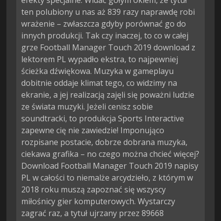
efekty specjalne. Widać gołym okiem, że tytuł
ten polubiony u nas aż 839 razy naprawdę robi
wrażenie – zwłaszcza gdyby porównać go do
innych produkcji. Tak czy inaczej, to co w całej
grze Football Manager Touch 2019 download z
lektorem PL wypadło ekstra, to najpewniej
ścieżka dźwiękowa. Muzyka w gameplayu
dobitnie oddaje klimat tego, co widzimy na
ekranie, a jej realizacją zajęli się poważni ludzie
ze świata muzyki. Jeżeli cenisz sobie
soundtracki, to produkcja Sports Interactive
zapewne cię nie zawiedzie! Imponująco
rozpisane postacie, dobrze dobrana muzyka,
ciekawa grafika – no czego można chcieć więcej?
Download Football Manager Touch 2019 napisy
PL w całości to niemalże arcydzieło, z którym w
2018 roku muszą zapoznać się wszyscy
miłośnicy gier komputerowych. Wystarczy
zagrać raz, a tytuł ujrzany przez 89668