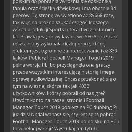
polskim do pobrania wyróżnia się doskonałą
fabułą oraz ścieżką dźwiękową i ma obecnie 84
peerów. Tę stronę wyświetlono aż 89668 razy,
tak więc na próżno szukać czegoś lepszego
wśród produkcji Sports Interactive z ostatnich
lat. Prawdą jest, że wydawnictwo SEGA oraz cała
reszta ekipy wykonała ciężką pracę, której
efektem jest ogromne zainteresowanie i aż 839
lajków. Pobierz Football Manager Touch 2019
pełna wersja PL, bo przyciągnęła ona graczy
przede wszystkim interesującą historią i mega
oprawą audiowizualną. Chcesz przekonać się o
tym na własnej skórze tak jak 4032
użytkowników, którzy pobrali od nas grę?
Utwórz konto na naszej stronie i Football
Manager Touch 2019 pobierz na PC dubbing PL
już dziś! Nadal wahasz się, czy jest sens pobrać
Football Manager Touch 2019 po polsku na PC i
to w pełnej wersji? Wyszukaj ten tytuł i