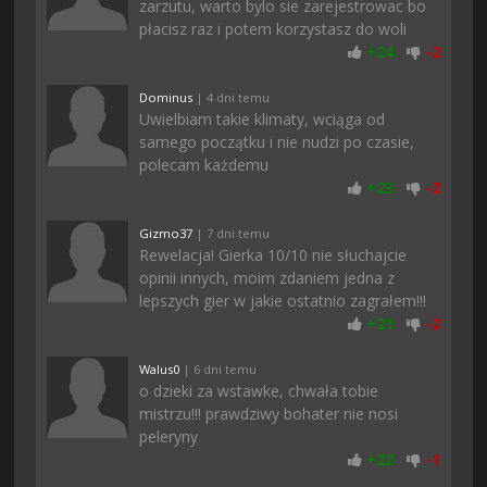
zarzutu, warto bylo sie zarejestrowac bo
płacisz raz i potem korzystasz do woli
+
24
-
2
Dominus
| 4 dni temu
Uwielbiam takie klimaty, wciąga od
samego początku i nie nudzi po czasie,
polecam każdemu
+
23
-
2
Gizmo37
| 7 dni temu
Rewelacja! Gierka 10/10 nie słuchajcie
opinii innych, moim zdaniem jedna z
lepszych gier w jakie ostatnio zagrałem!!!
+
21
-
2
Walus0
| 6 dni temu
o dzieki za wstawke, chwała tobie
mistrzu!!! prawdziwy bohater nie nosi
peleryny
+
22
-
1