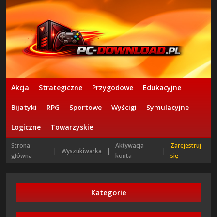
Akcja
Strategiczne
Przygodowe
Edukacyjne
Bijatyki
RPG
Sportowe
Wyścigi
Symulacyjne
Logiczne
Towarzyskie
Strona
Aktywacja
Zarejestruj
|
|
|
Wyszukiwarka
główna
konta
się
Kategorie