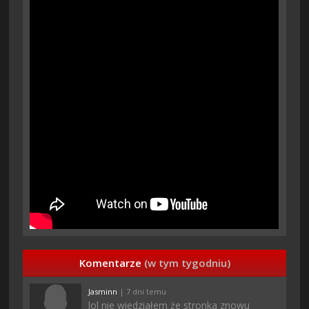
Komentarze
(w tym tygodniu)
Jasminn
| 7 dni temu
lol nie wiedziałem że stronka znowu