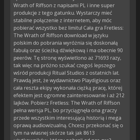
Wrath of Riffson z napisami PL i inne super
produkcje z tego gatunku. Wystarczy mieć
stabilne połączenie z internetem, aby móc
pobierać wszystko bez limitu! Cała gra Fretless:
The Wrath of Riffson download w języku
polskim do pobrania wyróżnia się doskonałą
fabułą oraz ścieżką dźwiękową i ma obecnie 90
peerów. Tę stronę wyświetlono aż 71693 razy,
tak więc na próżno szukać czegoś lepszego
wśród produkcji Ritual Studios z ostatnich lat.
Prawdą jest, że wydawnictwo Playdigious oraz
cała reszta ekipy wykonała ciężką pracę, której
efektem jest ogromne zainteresowanie i aż 212
lajków. Pobierz Fretless: The Wrath of Riffson
pełna wersja PL, bo przyciągnęła ona graczy
przede wszystkim interesującą historią i mega
oprawą audiowizualną. Chcesz przekonać się o
tym na własnej skórze tak jak 8613