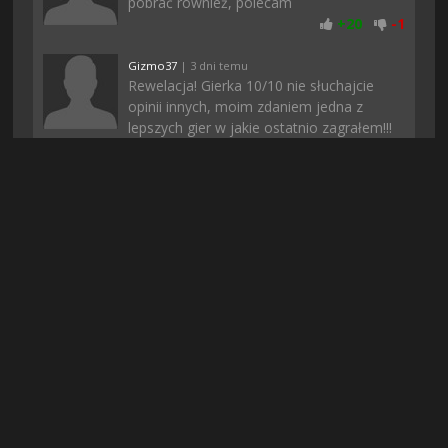
pobrać również, polecam
+
20
-
1
Gizmo37
| 3 dni temu
Rewelacja! Gierka 10/10 nie słuchajcie
opinii innych, moim zdaniem jedna z
lepszych gier w jakie ostatnio zagrałem!!!
+
20
-
1
apache113
| 4 dni temu
dobra gra nie ma co, a ci co narzekają że
gdzie indziej nie da sie znalezc to polecam
pobierac tylko z tej strony i tyle, tutaj
prawie zawsze znajduje gre ktorej szukam
+
16
-
2
Zordon
| 7 dni temu
Pobieranie u mnie sie nie zatrzymalo jak
to zwykle bywa gdy pobieram z innych
stron i gierka pobrana dosyc szybko.
Dziena
+
14
-
2