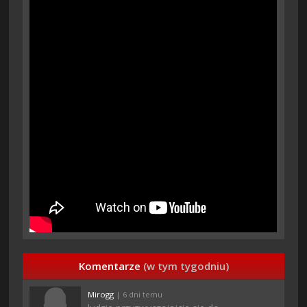
Komentarze
(w tym tygodniu)
Mirogg
| 6 dni temu