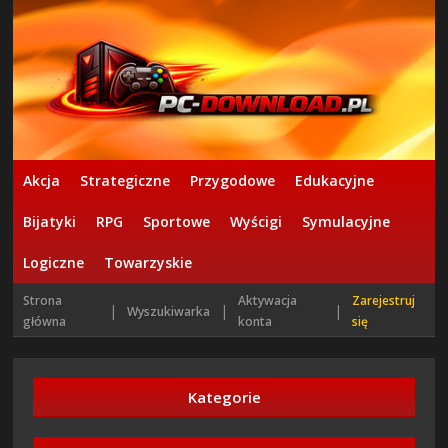
Akcja
Strategiczne
Przygodowe
Edukacyjne
Bijatyki
RPG
Sportowe
Wyścigi
Symulacyjne
Logiczne
Towarzyskie
Strona
Aktywacja
Zarejestruj
|
|
|
Wyszukiwarka
główna
konta
się
Kategorie