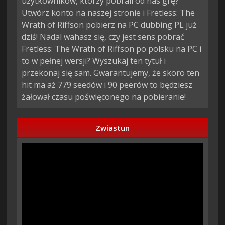
użytkowników, którzy pobrali od nas grę?
Utwórz konto na naszej stronie i Fretless: The
Wrath of Riffson pobierz na PC dubbing PL już
dziś! Nadal wahasz się, czy jest sens pobrać
Fretless: The Wrath of Riffson po polsku na PC i
to w pełnej wersji? Wyszukaj ten tytuł i
przekonaj się sam. Gwarantujemy, że skoro ten
hit ma aż 779 seedów i 90 peerów to będziesz
żałował czasu poświęconego na pobieranie!
Zwiastun