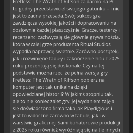
Fretless: The Wrath of Riffson za darmo na PC
to godny przedstawiciel swojego gatunku – i nie
jest to żadna przesada. Swój sukces gra
zawdzięcza wysokiej jakości i dopracowaniu na
dosłownie każdej płaszczyźnie. Gracze, testerzy i
recenzenci zachwycają się głównie grywalnością,
która w całej grze producenta Ritual Studios
wypadła naprawdę świetnie. Zarówno początek,
jak i rozwinięcie fabuły i zakończenie hitu z 2025
roku prezentują się doskonale. Czy na tej
podstawie można rzec, że pełna wersja gry
Fretless: The Wrath of Riffson pobierz na
komputer jest tak unikalna dzięki
opowiedzianej historii? W jakimś stopniu tak,
ale to nie koniec zalet gry. Jej wydaniem zajęła
się doświadczona firma taka jak Playdigious i
jest to widoczne zarówno w fabule, jak i w
warstwie graficznej. Sami bohaterowie produkcji
z 2025 roku również wyróżniają się na tle innych