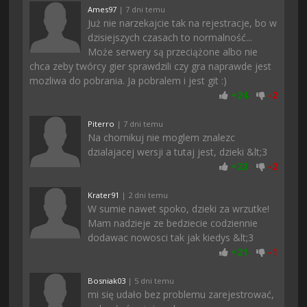
Ames97
| 7 dni temu
Już nie narzekajcie tak na rejestracje, bo w
dzisiejszych czasach to normalność...
Może serwery są przeciążone albo nie
chca zeby twórcy gier sprawdzili czy gra naprawde jest
mozliwa do pobrania. Ja pobralem i jest git :)
+
24
-
2
Piterro
| 7 dni temu
Na chomikuj nie moglem znalezc
dzialajacej wersji a tutaj jest, dzieki &lt;3
+
23
-
2
Krater91
| 2 dni temu
W sumie nawet spoko, dzieki za wrzutke!
Mam nadzieje ze bedziecie codziennie
dodawac nowosci tak jak kiedys &lt;3
+
21
-
1
Bosniak03
| 5 dni temu
mi się udało bez problemu zarejestrować,