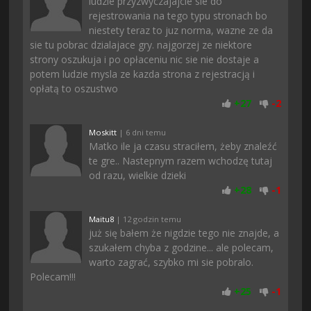
ludzie przyzwyczajajcie sie do
rejestrowania na tego typu stronach bo
niestety teraz to juz norma, wazne ze da
sie tu pobrac dzialajace gry. najgorzej ze niektore
strony oszukuja i po opłaceniu nic sie nie dostaje a
potem ludzie mysla ze kazda strona z rejestracją i
opłatą to oszustwo
+
27
-
2
Moskitt
| 6 dni temu
Matko ile ja czasu straciłem, żeby znaleźć
te gre.. Nastepnym razem wchodzę tutaj
od razu, wielkie dzieki
+
28
-
1
Maitu8
| 12 godzin temu
już się bałem że nigdzie tego nie znajde, a
szukałem chyba z godzine... ale polecam,
warto zagrać, szybko mi sie pobralo.
Polecam!!!
+
25
-
1