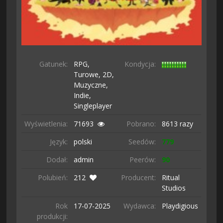
Gatunek:
RPG,
Kondycja:
Turowe,
2D,
Muzyczne,
Indie,
Singleplayer
Wyświetlenia:
71693
Pobrano:
8613 razy
Język:
polski
Seedów:
779
Dodał:
admin
Peerów:
90
Polubień:
212
Producent:
Ritual
Studios
Rok
17-07-
2025
Wydawca:
Playdigious
produkcji: