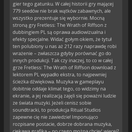
gier tego gatunku. W całej historii gry mającej
779 seedów nie brak wątków zabawnych, ale
wszystko prezentuje się wybornie. Mocną
stroną gry Fretless: The Wrath of Riffson z
dubbingiem PL są oprawa audiowizualna i
efekty specjalne. Widać gołym okiem, że tytuł
ten polubiony u nas aż 212 razy naprawdę robi
wrażenie – zwłaszcza gdyby porównać go do
innych produkcji. Tak czy inaczej, to co w całej
grze Fretless: The Wrath of Riffson download z
lektorem PL wypadło ekstra, to najpewniej
ścieżka dźwiękowa. Muzyka w gameplayu
dobitnie oddaje klimat tego, co widzimy na
ekranie, a jej realizacją zajęli się poważni ludzie
ze świata muzyki. Jeżeli cenisz sobie
soundtracki, to produkcja Ritual Studios
zapewne cię nie zawiedzie! Imponująco
rozpisane postacie, dobrze dobrana muzyka,
ciekawa grafika – no czego można chcieć więcej?