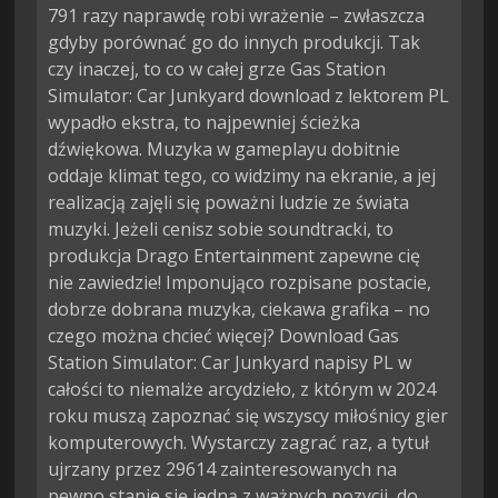
791 razy naprawdę robi wrażenie – zwłaszcza
gdyby porównać go do innych produkcji. Tak
czy inaczej, to co w całej grze Gas Station
Simulator: Car Junkyard download z lektorem PL
wypadło ekstra, to najpewniej ścieżka
dźwiękowa. Muzyka w gameplayu dobitnie
oddaje klimat tego, co widzimy na ekranie, a jej
realizacją zajęli się poważni ludzie ze świata
muzyki. Jeżeli cenisz sobie soundtracki, to
produkcja Drago Entertainment zapewne cię
nie zawiedzie! Imponująco rozpisane postacie,
dobrze dobrana muzyka, ciekawa grafika – no
czego można chcieć więcej? Download Gas
Station Simulator: Car Junkyard napisy PL w
całości to niemalże arcydzieło, z którym w 2024
roku muszą zapoznać się wszyscy miłośnicy gier
komputerowych. Wystarczy zagrać raz, a tytuł
ujrzany przez 29614 zainteresowanych na
pewno stanie się jedną z ważnych pozycji, do