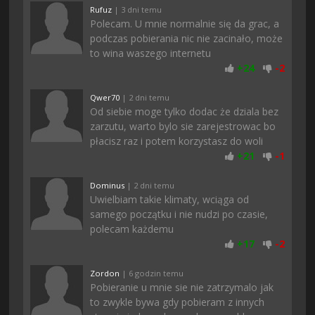
Rufuz
| 3 dni temu
Polecam. U mnie normalnie się da grac, a
podczas pobierania nic nie zacinało, może
to wina waszego internetu
+
24
-
2
Qwer70
| 2 dni temu
Od siebie moge tylko dodac że dziala bez
zarzutu, warto bylo sie zarejestrowac bo
płacisz raz i potem korzystasz do woli
+
21
-
1
Dominus
| 2 dni temu
Uwielbiam takie klimaty, wciąga od
samego początku i nie nudzi po czasie,
polecam każdemu
+
17
-
2
Zordon
| 6 godzin temu
Pobieranie u mnie sie nie zatrzymalo jak
to zwykle bywa gdy pobieram z innych