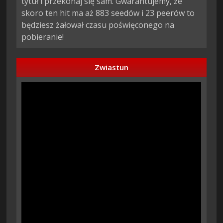
tytuł i przekonaj się sam. Gwarantujemy, że
skoro ten hit ma aż 883 seedów i 23 peerów to
będziesz żałował czasu poświęconego na
pobieranie!
Zwiastun