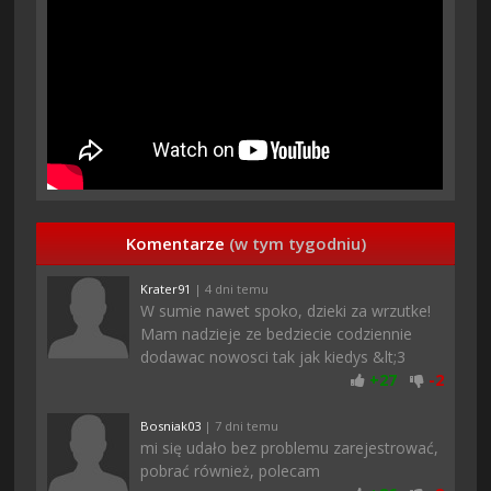
Komentarze
(w tym tygodniu)
Krater91
| 4 dni temu
W sumie nawet spoko, dzieki za wrzutke!
Mam nadzieje ze bedziecie codziennie
dodawac nowosci tak jak kiedys &lt;3
+
27
-
2
Bosniak03
| 7 dni temu
mi się udało bez problemu zarejestrować,
pobrać również, polecam