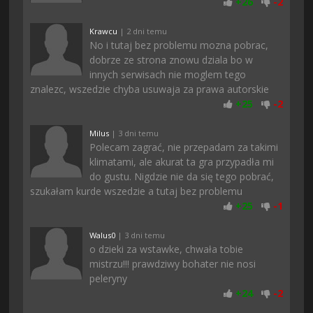
+
26
-
2
Krawcu
| 2 dni temu
No i tutaj bez problemu mozna pobrac,
dobrze ze strona znowu dziala bo w
innych serwisach nie moglem tego
znalezc, wszedzie chyba usuwaja za prawa autorskie
+
25
-
2
Milus
| 3 dni temu
Polecam zagrać, nie przepadam za takimi
klimatami, ale akurat ta gra przypadła mi
do gustu. Nigdzie nie da się tego pobrać,
szukałam kurde wszedzie a tutaj bez problemu
+
25
-
1
Walus0
| 3 dni temu
o dzieki za wstawke, chwała tobie
mistrzu!!! prawdziwy bohater nie nosi
peleryny
+
24
-
2