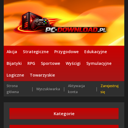
Akcja
Strategiczne
Przygodowe
Edukacyjne
Bijatyki
RPG
Sportowe
Wyścigi
Symulacyjne
Logiczne
Towarzyskie
Strona
Aktywacja
Zarejestruj
|
|
|
Wyszukiwarka
główna
konta
się
Kategorie