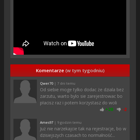
Komentarze
(w tym tygodniu)
Qwer70
| 7 dni temu
Od siebie moge tylko dodac że dziala bez
zarzutu, warto bylo sie zarejestrowac bo
płacisz raz i potem korzystasz do woli
+
28
-
2
Ames97
| 9 godzin temu
Już nie narzekajcie tak na rejestracje, bo w
dzisiejszych czasach to normalność...