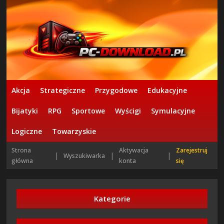
Akcja
Strategiczne
Przygodowe
Edukacyjne
Bijatyki
RPG
Sportowe
Wyścigi
Symulacyjne
Logiczne
Towarzyskie
Strona
Aktywacja
Zarejestruj
|
|
|
Wyszukiwarka
główna
konta
się
Kategorie