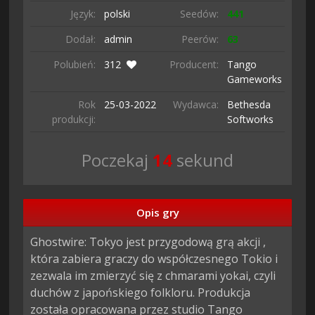
Język:
polski
Seedów:
441
Dodał:
admin
Peerów:
63
Polubień:
312
Producent:
Tango
Gameworks
Rok
25-03-
2022
Wydawca:
Bethesda
produkcji:
Softworks
Poczekaj
13
sekund
Opis gry
Ghostwire: Tokyo jest przygodową grą akcji , 
która zabiera graczy do współczesnego Tokio i 
zezwala im zmierzyć się z chmarami yokai, czyli 
duchów z japońskiego folkloru. Produkcja 
została opracowana przez studio Tango 