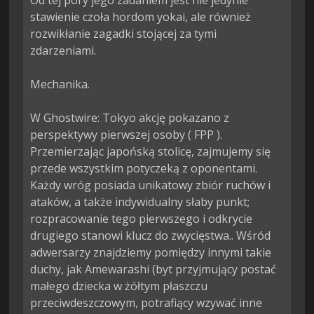
Od tej pory jego zadaniem jest nie jedynie 
stawienie czoła hordom yokai, ale również 
rozwikłanie zagadki stojącej za tymi 
zdarzeniami.

Mechanika.

W Ghostwire: Tokyo akcję pokazano z 
perspektywy pierwszej osoby ( FPP ). 
Przemierzając japońską stolicę, zajmujemy się 
przede wszystkim potyczeką z oponentami. 
Każdy wróg posiada unikatowy zbiór ruchów i 
ataków, a także indywidualny słaby punkt; 
rozpracowanie tego pierwszego i odkrycie 
drugiego stanowi klucz do zwycięstwa.. Wśród 
adwersarzy znajdziemy pomiędzy innymi takie 
duchy, jak Amewarashi (byt przyjmujący postać 
małego dziecka w żółtym płaszczu 
przeciwdeszczowym, potrafiący wzywać inne 