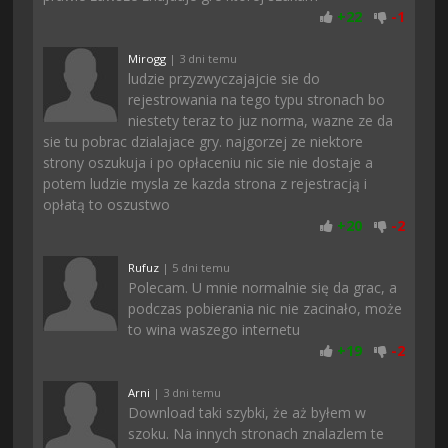
+
22
-
1
Mirogg
| 3 dni temu
ludzie przyzwyczajajcie sie do
rejestrowania na tego typu stronach bo
niestety teraz to juz norma, wazne ze da
sie tu pobrac dzialajace gry. najgorzej ze niektore
strony oszukuja i po opłaceniu nic sie nie dostaje a
potem ludzie mysla ze kazda strona z rejestracją i
opłatą to oszustwo
+
20
-
2
Rufuz
| 5 dni temu
Polecam. U mnie normalnie się da grac, a
podczas pobierania nic nie zacinało, może
to wina waszego internetu
+
19
-
2
Arni
| 3 dni temu
Download taki szybki, że aż byłem w
szoku. Na innych stronach znalazlem te