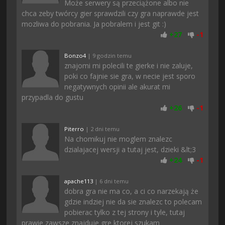
Może serwery są przeciążone albo nie
chca zeby twórcy gier sprawdzili czy gra naprawde jest
mozliwa do pobrania. Ja pobralem i jest git :)
+
27
-
1
Bonzo4
| 9 godzin temu
znajomi mi polecili te gierke i nie zaluje,
poki co fajnie sie gra, w necie jest sporo
negatywnych opinii ale akurat mi
przypadla do gustu
+
26
-
1
Piterro
| 2 dni temu
Na chomikuj nie moglem znalezc
dzialajacej wersji a tutaj jest, dzieki &lt;3
+
24
-
1
apache113
| 6 dni temu
dobra gra nie ma co, a ci co narzekają że
gdzie indziej nie da sie znalezc to polecam
pobierac tylko z tej strony i tyle, tutaj
prawie zawsze znajduje gre ktorej szukam