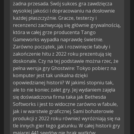
żadna przesada. Swój sukces gra zawdzięcza
wysokiej jakości i dopracowaniu na dosłownie
każdej płaszczyźnie. Gracze, testerzy i
recenzenci zachwycają się głównie grywalnością,
która w całej grze producenta Tango
Gameworks wypadła naprawdę świetnie.
Zarówno początek, jak i rozwinięcie fabuły i
zakończenie hitu z 2022 roku prezentują się
doskonale. Czy na tej podstawie można rzec, że
pełna wersja gry Ghostwire: Tokyo pobierz na
komputer jest tak unikalna dzięki
opowiedzianej historii? W jakimś stopniu tak,
ale to nie koniec zalet gry. Jej wydaniem zajęła
się doświadczona firma taka jak Bethesda
Softworks i jest to widoczne zarówno w fabule,
jak i w warstwie graficznej. Sami bohaterowie
produkcji z 2022 roku również wyróżniają się na
tle innych gier tego gatunku. W całej historii gry
mającej 441 seedów nie brak wątków