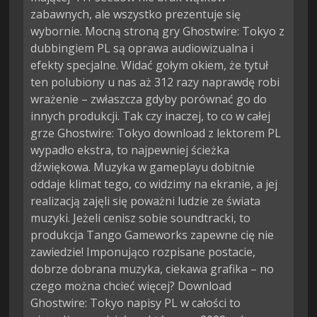
zabawnych, ale wszystko prezentuje się
wybornie. Mocną stroną gry Ghostwire: Tokyo z
dubbingiem PL są oprawa audiowizualna i
efekty specjalne. Widać gołym okiem, że tytuł
ten polubiony u nas aż 312 razy naprawdę robi
wrażenie – zwłaszcza gdyby porównać go do
innych produkcji. Tak czy inaczej, to co w całej
grze Ghostwire: Tokyo download z lektorem PL
wypadło ekstra, to najpewniej ścieżka
dźwiękowa. Muzyka w gameplayu dobitnie
oddaje klimat tego, co widzimy na ekranie, a jej
realizacją zajęli się poważni ludzie ze świata
muzyki. Jeżeli cenisz sobie soundtracki, to
produkcja Tango Gameworks zapewne cię nie
zawiedzie! Imponująco rozpisane postacie,
dobrze dobrana muzyka, ciekawa grafika – no
czego można chcieć więcej? Download
Ghostwire: Tokyo napisy PL w całości to