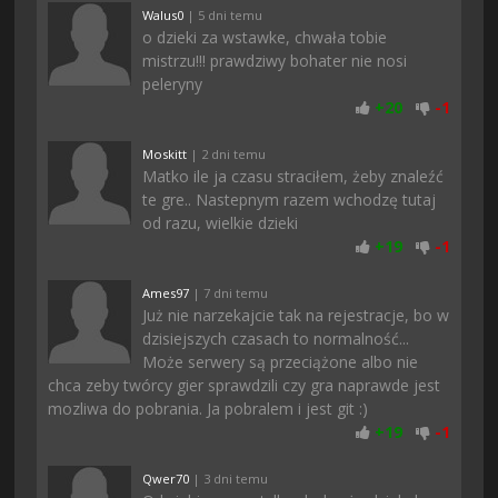
Walus0
| 5 dni temu
o dzieki za wstawke, chwała tobie
mistrzu!!! prawdziwy bohater nie nosi
peleryny
+
20
-
1
Moskitt
| 2 dni temu
Matko ile ja czasu straciłem, żeby znaleźć
te gre.. Nastepnym razem wchodzę tutaj
od razu, wielkie dzieki
+
19
-
1
Ames97
| 7 dni temu
Już nie narzekajcie tak na rejestracje, bo w
dzisiejszych czasach to normalność...
Może serwery są przeciążone albo nie
chca zeby twórcy gier sprawdzili czy gra naprawde jest
mozliwa do pobrania. Ja pobralem i jest git :)
+
19
-
1
Qwer70
| 3 dni temu