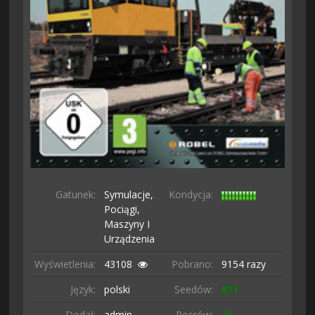
Gatunek:
Symulacje,
Kondycja:
Pociągi,
Maszyny I
Urządzenia
Wyświetlenia:
43108
Pobrano:
9154 razy
Język:
polski
Seedów:
871
Dodał:
admin
Peerów:
26