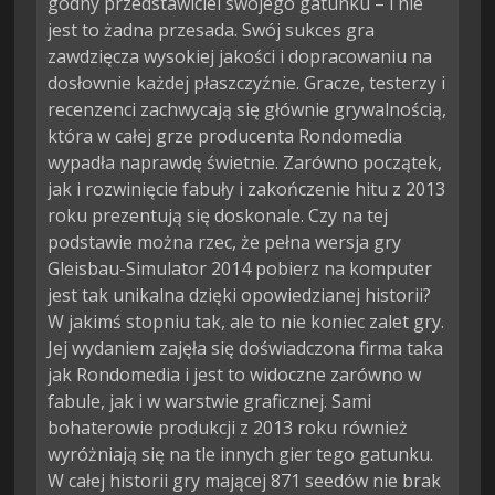
godny przedstawiciel swojego gatunku – i nie
jest to żadna przesada. Swój sukces gra
zawdzięcza wysokiej jakości i dopracowaniu na
dosłownie każdej płaszczyźnie. Gracze, testerzy i
recenzenci zachwycają się głównie grywalnością,
która w całej grze producenta Rondomedia
wypadła naprawdę świetnie. Zarówno początek,
jak i rozwinięcie fabuły i zakończenie hitu z 2013
roku prezentują się doskonale. Czy na tej
podstawie można rzec, że pełna wersja gry
Gleisbau-Simulator 2014 pobierz na komputer
jest tak unikalna dzięki opowiedzianej historii?
W jakimś stopniu tak, ale to nie koniec zalet gry.
Jej wydaniem zajęła się doświadczona firma taka
jak Rondomedia i jest to widoczne zarówno w
fabule, jak i w warstwie graficznej. Sami
bohaterowie produkcji z 2013 roku również
wyróżniają się na tle innych gier tego gatunku.
W całej historii gry mającej 871 seedów nie brak