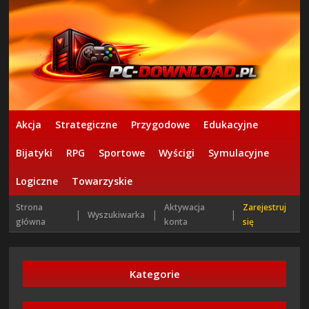
Akcja
Strategiczne
Przygodowe
Edukacyjne
Bijatyki
RPG
Sportowe
Wyścigi
Symulacyjne
Logiczne
Towarzyskie
Strona
Aktywacja
Zarejestruj
|
|
|
Wyszukiwarka
główna
konta
się
Kategorie