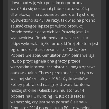
download w języku polskim do pobrania
wyróżnia się doskonałą fabułą oraz ścieżką
dźwiękową i ma obecnie 26 peerów. Tę stronę
wyświetlono aż 43108 razy, tak więc na próżno
szukać czegoś lepszego wśród produkcji
Rondomedia z ostatnich lat. Prawdą jest, że
wydawnictwo Rondomedia oraz cała reszta
ekipy wykonała ciężką pracę, której efektem jest
ogromne zainteresowanie i aż 102 lajków.
Pobierz Gleisbau-Simulator 2014 pełna wersja
PL, bo przyciągnęła ona graczy przede
wszystkim interesującą historią i mega oprawą
audiowizualną. Chcesz przekonać się o tym na
własnej skórze tak jak 9154 użytkowników,
którzy pobrali od nas grę? Utwórz konto na
naszej stronie i Gleisbau-Simulator 2014
pobierz na PC dubbing PL już dziś! Nadal
wahasz się, czy jest sens pobrać Gleisbau-
Simulator 2014 po polsku na PC i to w pełnej