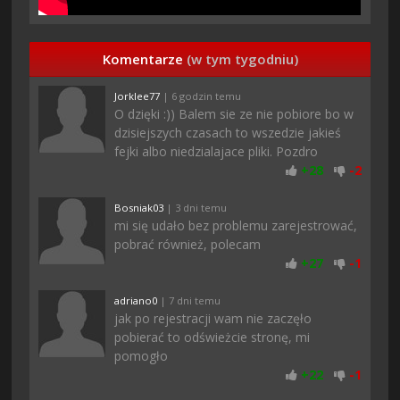
Komentarze
(w tym tygodniu)
Jorklee77
| 6 godzin temu
O dzięki :)) Balem sie ze nie pobiore bo w
dzisiejszych czasach to wszedzie jakieś
fejki albo niedzialajace pliki. Pozdro
+
28
-
2
Bosniak03
| 3 dni temu
mi się udało bez problemu zarejestrować,
pobrać również, polecam
+
27
-
1
adriano0
| 7 dni temu
jak po rejestracji wam nie zaczęło
pobierać to odświeżcie stronę, mi
pomogło
+
22
-
1