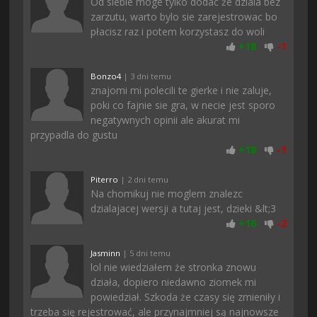
Od siebie moge tylko dodac że dziala bez
zarzutu, warto bylo sie zarejestrowac bo
płacisz raz i potem korzystasz do woli
+
18
-
1
Bonzo4
| 3 dni temu
znajomi mi polecili te gierke i nie zaluje,
poki co fajnie sie gra, w necie jest sporo
negatywnych opinii ale akurat mi
przypadla do gustu
+
18
-
1
Piterro
| 2 dni temu
Na chomikuj nie moglem znalezc
dzialajacej wersji a tutaj jest, dzieki &lt;3
+
16
-
2
Jasminn
| 5 dni temu
lol nie wiedziałem że stronka znowu
działa, dopiero niedawno ziomek mi
powiedział. Szkoda że czasy się zmieniły i
trzeba się rejestrować, ale przynajmniej są najnowsze