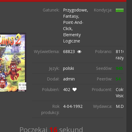
Gatunek:
Przygodowe,
Kondycja:
Fantasy,
Point-And-
Click,
Elementy
Logiczne
Wyświetlenia:
68823
Pobrano:
8110
razy
Język:
polski
Seedów:
945
Dodał:
admin
Peerów:
54
Polubień:
402
Producent:
Coktel
Vision
Rok
4-04-
1992
Wydawca:
M.D.O.
produkcji:
Poczekaj
15
sekund