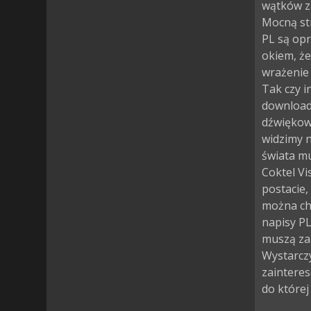
wątków z
Mocną str
PL są opr
okiem, że
wrażenie 
Tak czy i
download 
dźwiękow
widzimy na
świata mu
Coktel Vi
postacie,
można chc
napisy PL
muszą za
Wystarczy
zainteres
do której