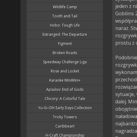
jeden z n
Wildlife Camp
Gobliins 
Tooth and Tail
współpra
Hobo: Tough Life
naraz. St
Estranged: The Departure
rozgrywkę
prostu z 
Figment
Broken Roads
Podobnie 
Speedway Challenge Liga
rozgrywka
Rose and Locket
wykonamy 
przechodz
Karaoke MiniMini+
rozwiąza
Apsulov: End of Gods
sytuacje,
Chicory: A Colorful Tale
dalej. Mim
Yu-Gi-Oh! Early Days Collection
obojętnie
naładowan
Tricky Towers
najbardzi
Caribbean!
nagradzan
H-Craft Championship