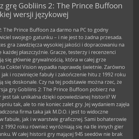
z grę Gobliins 2: The Prince Buffoon
kiej wersji językowej
2: The Prince Buffoon za darmo na PC to godny
iciel swojego gatunku – i nie jest to żadna przesada.
es gra zawdzięcza wysokiej jakości i dopracowaniu na
 każdej płaszczyźnie. Gracze, testerzy i recenzenci
ą się głównie grywalnością, która w całej grze
ta Coktel Vision wypadła naprawdę świetnie. Zarówno
 jak i rozwinięcie fabuły i zakończenie hitu z 1992 roku
ą się doskonale. Czy na tej podstawie można rzec, że
sja gry Gobliins 2: The Prince Buffoon pobierz na
jest tak unikalna dzięki opowiedzianej historii? W
opniu tak, ale to nie koniec zalet gry. Jej wydaniem zajęła
adczona firma taka jak M.D.O. i jest to widoczne
 fabule, jak i w warstwie graficznej. Sami bohaterowie
 z 1992 roku również wyróżniają się na tle innych gier
nku. W całej historii gry mającej 945 seedów nie brak