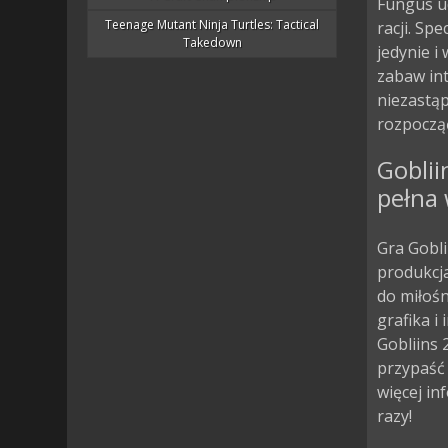
Fungus ud
Teenage Mutant Ninja Turtles: Tactical
racji. Sp
Takedown
jedynie i
zabaw int
niezastąp
rozpocząć
Goblii
pełna 
Gra Gobli
produkcja
do miłoś
grafika i
Gobliins 
przypaść
więcej in
razy!