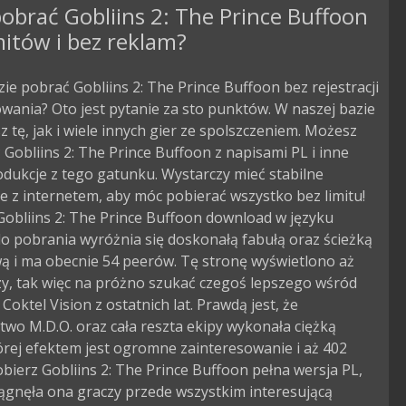
obrać Gobliins 2: The Prince Buffoon
mitów i bez reklam?
zie pobrać Gobliins 2: The Prince Buffoon bez rejestracji
owania? Oto jest pytanie za sto punktów. W naszej bazie
 tę, jak i wiele innych gier ze spolszczeniem. Możesz
Gobliins 2: The Prince Buffoon z napisami PL i inne
dukcje z tego gatunku. Wystarczy mieć stabilne
e z internetem, aby móc pobierać wszystko bez limitu!
Gobliins 2: The Prince Buffoon download w języku
o pobrania wyróżnia się doskonałą fabułą oraz ścieżką
ą i ma obecnie 54 peerów. Tę stronę wyświetlono aż
zy, tak więc na próżno szukać czegoś lepszego wśród
 Coktel Vision z ostatnich lat. Prawdą jest, że
wo M.D.O. oraz cała reszta ekipy wykonała ciężką
órej efektem jest ogromne zainteresowanie i aż 402
obierz Gobliins 2: The Prince Buffoon pełna wersja PL,
ągnęła ona graczy przede wszystkim interesującą