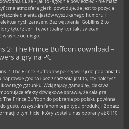
owodnią Ci, że - jak to łagodnie powiedzieć - nie masz 
ecyficzna atmosfera gierki powoduje, że jest to pozycja 
 wyłącznie dla entuzjastów wyszukanego humoru i 
elektualnych zarazem. Bez wątpienia, Gobliins 2 to 
iony tytuł z serii i ewentualny kontakt zalecam 
 właśnie od niego.
ns 2: The Prince Buffoon download –
wersja gry na PC
ins 2: The Prince Buffoon w pełnej wersji do pobrania to
 naprawdę godna i bez znaczenia jest to, czy należysz
ników tego gatunku. Wciągający gameplay, ciekawa
 imponujące efekty dźwiękowe sprawią, że cała gra
2: The Prince Buffoon do pobrania po polsku powinna
 do gustu wszystkim fanom tego typu produkcji. Zobacz
formacji o tym hicie, który został u nas pobrany aż 8110