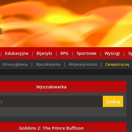
|
Edukacyjne
|
Bijatyki
|
RPG
|
Sportowe
|
Wyścigi
|
S
|
|
|
Strona główna
Wyszukiwarka
Aktywacja konta
Zarejestruj się
Wyszukiwarka
Szukaj
Gobliins 2: The Prince Buffoon