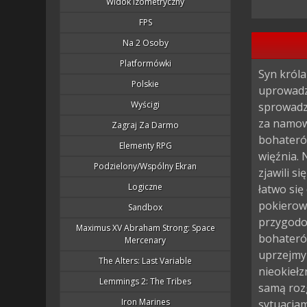
Widok Izometryczny
FPS
Na 2 Osoby
Platformówki
Syn króla
Polskie
uprowadz
Wyścigi
sprowadz
za namow
Zagraj Za Darmo
bohaterów
Elementy RPG
więźnia. 
Podzielony/wspólny Ekran
zjawili s
Logiczne
łatwo się
pokierowa
Sandbox
przygodow
Maximus XV Abraham Strong: Space
bohaterów
Mercenary
uprzejmy 
The Alters: Last Variable
nieokiełz
Lemmings 2: The Tribes
samą roz
Iron Marines
sytuacjam