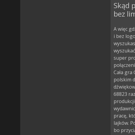
Skąd p
bez li
A więc gd
i bez log
wyszukasz
wyszukać 
super pro
połączeni
Cała gra 
polskim d
dźwiękow
68823 ra
produkcji
wydawnict
pracę, kt
lajków. P
bo przyci