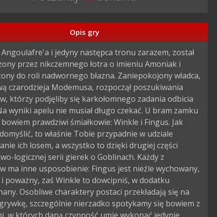
Opis gry
 Angoulafre'a i jedyny następca tronu zarazem, został 
ony przez nikczemnego łotra o imieniu Amoniak i 
ony do roli nadwornego błazna. Zaniepokojony władca, 
ą czarodzieja Modemusa, rozpoczął poszukiwania 
, którzy podjęliby się karkołomnego zadania odbicia 
Na wyniki apelu nie musiał długo czekać. U bram zamku 
ię bowiem prawdziwi śmiałkowie: Winkle i Fingus. Jak 
 domyślić, to właśnie Tobie przypadnie w udziale 
nie ich losem, a wszystko to dzięki drugiej części 
o-logicznej serii gierek o Goblinach. Każdy z 
 ma inne usposobienie: Fingus jest nieźle wychowany, 
i poważny, zaś Winkle to dowcipniś, w dodatku 
nany. Osobliwe charaktery postaci przekładają się na 
grywkę, szczególnie nierzadko spotykamy się bowiem z 
i, w których daną czynność umie wykonać jedynie 