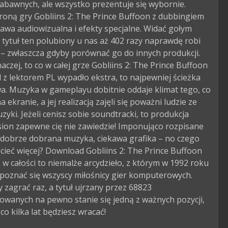
abawnych, ale wszystko prezentuje się wybornie.
oną gry Gobliins 2: The Prince Buffoon z dubbingiem
awa audiowizualna i efekty specjalne. Widać gołym
 tytuł ten polubiony u nas aż 402 razy naprawdę robi
– zwłaszcza gdyby porównać go do innych produkcji.
naczej, to co w całej grze Gobliins 2: The Prince Buffoon
z lektorem PL wypadło ekstra, to najpewniej ścieżka
a. Muzyka w gameplayu dobitnie oddaje klimat tego, co
 ekranie, a jej realizacją zajęli się poważni ludzie ze
zyki. Jeżeli cenisz sobie soundtracki, to produkcja
sion zapewne cię nie zawiedzie! Imponująco rozpisane
 dobrze dobrana muzyka, ciekawa grafika – no czego
ieć więcej? Download Gobliins 2: The Prince Buffoon
 w całości to niemalże arcydzieło, z którym w 1992 roku
poznać się wszyscy miłośnicy gier komputerowych.
 zagrać raz, a tytuł ujrzany przez 68823
owanych na pewno stanie się jedną z ważnych pozycji,
 co kilka lat będziesz wracać!