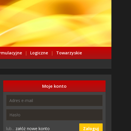
ymulacyjne
|
Logiczne
|
Towarzyskie
Moje konto
lub...
załóż nowe konto
Zaloguj