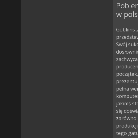
Pobier
w pols
Gobliins 
przedstaw
Swój sukc
dosłownie
zachwycaj
producen
początek,
prezentuj
pełna wer
komputer 
jakimś st
się doświ
zarówno w
produkcji
tego gatu