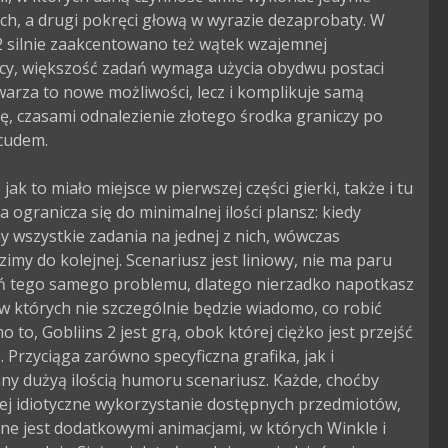
ich, a drugi pokręci głową w wyrazie dezaprobaty. W 
2 silnie zaakcentowano też wątek wzajemnej 
cy, większość zadań wymaga użycia obydwu postaci 
warza to nowe możliwości, lecz i komplikuje samą 
, czasami odnalezienie złotego środka graniczy po 
cudem.

jak to miało miejsce w pierwszej części gierki, także i tu 
 ogranicza się do minimalnej ilości plansz: kiedy 
wszystkie zadania na jednej z nich, wówczas 
imy do kolejnej. Scenariusz jest liniowy, nie ma paru 
ń tego samego problemu, dlatego nierzadko napotkasz 
 w których nie szczególnie będzie wiadomo, co robić 
o to, Gobliins 2 jest grą, obok której ciężko jest przejść 
. Przyciąga zarówno specyficzna grafika, jak i 
y dużyą ilością humoru scenariusz. Każde, choćby 
ej idiotyczne wykorzystanie dostępnych przedmiotów, 
e jest dodatkowymi animacjami, w których Winkle i 