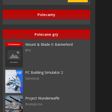
Polecamy
Polecane gry
Mount & Blade II: Bannerlord
RPG
PC Building Simulator 2
Symulacje
Project Wunderwaffe
Strategiczne