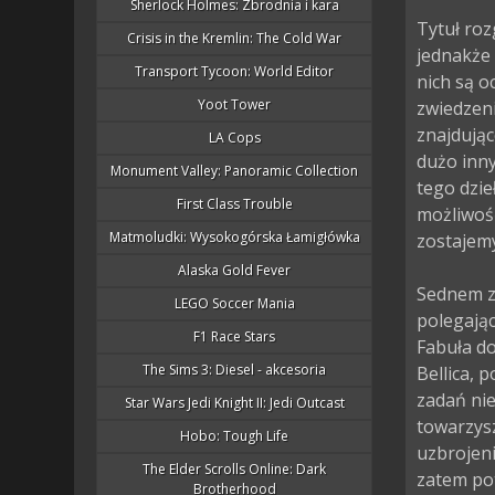
Sherlock Holmes: Zbrodnia i kara
Tytuł roz
Crisis in the Kremlin: The Cold War
jednakże 
Transport Tycoon: World Editor
nich są o
Yoot Tower
zwiedzen
znajdując
LA Cops
dużo inny
Monument Valley: Panoramic Collection
tego dzie
First Class Trouble
możliwość
Matmoludki: Wysokogórska Łamigłówka
zostajemy
Alaska Gold Fever
Sednem z
LEGO Soccer Mania
polegając
F1 Race Stars
Fabuła d
The Sims 3: Diesel - akcesoria
Bellica, 
zadań ni
Star Wars Jedi Knight II: Jedi Outcast
towarzysz
Hobo: Tough Life
uzbrojeni
The Elder Scrolls Online: Dark
zatem po
Brotherhood