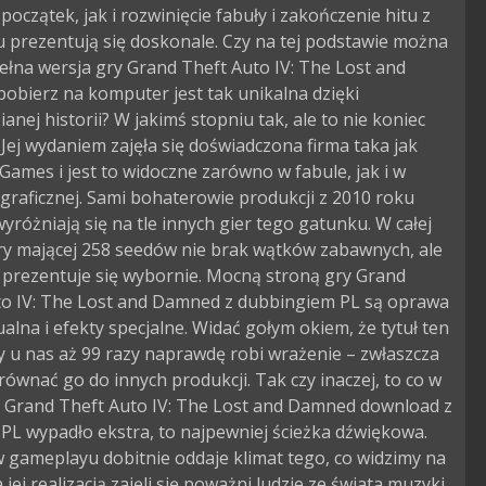
oczątek, jak i rozwinięcie fabuły i zakończenie hitu z
 prezentują się doskonale. Czy na tej podstawie można
pełna wersja gry Grand Theft Auto IV: The Lost and
obierz na komputer jest tak unikalna dzięki
anej historii? W jakimś stopniu tak, ale to nie koniec
. Jej wydaniem zajęła się doświadczona firma taka jak
Games i jest to widoczne zarówno w fabule, jak i w
graficznej. Sami bohaterowie produkcji z 2010 roku
yróżniają się na tle innych gier tego gatunku. W całej
gry mającej 258 seedów nie brak wątków zabawnych, ale
 prezentuje się wybornie. Mocną stroną gry Grand
to IV: The Lost and Damned z dubbingiem PL są oprawa
alna i efekty specjalne. Widać gołym okiem, że tytuł ten
 u nas aż 99 razy naprawdę robi wrażenie – zwłaszcza
ównać go do innych produkcji. Tak czy inaczej, to co w
ze Grand Theft Auto IV: The Lost and Damned download z
PL wypadło ekstra, to najpewniej ścieżka dźwiękowa.
 gameplayu dobitnie oddaje klimat tego, co widzimy na
 jej realizacją zajęli się poważni ludzie ze świata muzyki.