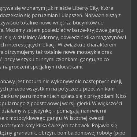
grywa się w znanym już mieście Liberty City, które 
doczekało się paru zmian i ulepszeń. Najważniejszą z 
czywiście totalnie nowe wnętrza budynków do 
ia. Możemy zatem posiedzieć w barze-kryjówce gangu 
ej się w dzielnicy Alderney, odwiedzić kilka magazynów i 
ch interesujących lokacji. W związku z charakterem 
ła otrzymujemy też totalnie nowe motocykle oraz 
 jazdy w szyku z innymi członkami gangu, za co 
 nagrodzeni specjalnymi dodatkami.

abawy jest naturalnie wykonywanie następnych misji, 
ych przede wszystkim na potyczce z przeciwnikami. 
odatku w paru momentach splata się z przygodami Nico 
popularnego z podstawowej wersji gierki. W większości 
e działamy w pojedynkę – pomagają nam wierni 
e z motocyklowego gangu. W istotnej kwestii 
a otrzymaliśmy kilka świeżych zabawek. Pojawia się 
tężny granatnik, obrzyn, bomba domowej roboty (pipe 