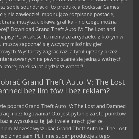
nisz sobie soundtracki, to produkcja Rockstar Games
ię nie zawiedzie! Imponująco rozpisane postacie,
obrana muzyka, ciekawa grafika – no czego można
ęcej? Download Grand Theft Auto IV: The Lost and
pisy PL w całości to niemalże arcydzieło, z którym w
 muszą zapoznać się wszyscy miłośnicy gier
wych. Wystarczy zagrać raz, a tytuł ujrzany przez
interesowanych na pewno stanie się jedną z ważnych
o której co kilka lat będziesz wracać!
obrać Grand Theft Auto IV: The Lost
amned bez limitów i bez reklam?
dzie pobrać Grand Theft Auto IV: The Lost and Damned
tracji i bez logowania? Oto jest pytanie za sto punktów.
bazie wyszukasz tę, jak i wiele innych gier ze
eniem. Możesz wyszukać Grand Theft Auto IV: The Lost
ed z napisami PL i inne super produkcje z tego