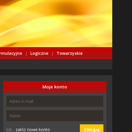
ymulacyjne
|
Logiczne
|
Towarzyskie
Moje konto
lub...
załóż nowe konto
Zaloguj