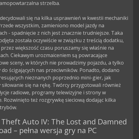
amopowtarzalna strzelba.

decydowali się na kilka usprawnień w kwestii mechaniki 
Przede wszystkim, zamieniono model jazdy na 
ch - spadnięcie z nich jest znacznie trudniejsze. Taka 
odjęta została oczywiście w związku z treścią dodatku, 
 przez większość czasu poruszamy się właśnie na 
dach. Ciekawym urozmaiceniem są powracające 
we sceny, w których nie prowadzimy pojazdu, a tylko 
 do ścigających nas przeciwników. Ponadto, dodano 
eresujących nieznanych poprzednio mini-gier, jak 
 siłowanie się na rękę. Twórcy przygotowali również 
cje radiowe, programy telewizyjne i strony w 
e. Rozwinięto też rozgrywkę sieciową dodając kilka 
 trybów.
 Theft Auto IV: The Lost and Damned
ad – pełna wersja gry na PC