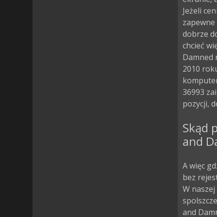
Jeżeli ce
zapewne c
dobrze d
chcieć wi
Damned na
2010 roku
komputero
36993 za
pozycji, d
Skąd p
and D
A więc g
bez rejes
W naszej 
spolszcz
and Damn