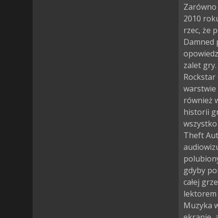
Zarówno p
2010 roku
rzec, że 
Damned p
opowiedzi
zalet gry
Rockstar 
warstwie 
również w
historii 
wszystko
Theft Au
audiowizu
polubiony
gdyby por
całej gr
lektorem 
Muzyka w
ekranie, a