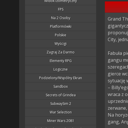
Widok Izometryczny
FPS
Na 2 Osoby
Grand Th
gigantycz
Platformówki
proponuj
Polskie
City, jed
Wyścigi
Zagraj Za Darmo
Fabuła pi
gangu mo
Elementy RPG
szeregach
Logiczne
gierce wc
Podzielony/wspólny Ekran
sytuację 
Sandbox
– Billy’e
wraca z o
Secrets of Grindea
uprzednio
SubwaySim 2
zerwane, 
War Selection
Na horyzo
Miner Wars 2081
gang, Ang