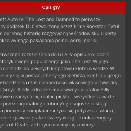
Opis gry
eft Auto IV: The Lost and Damned to pierwszy 
ny dodatek DLC stworzony przez firmę Rockstar. Tytuł 
e odrębną historię rozgrywaną w środowisku Liberty 
nakże wymaga posiadania pełnej wersji gierki.

erwszego rozszerzenia do GTA IV opisuje o losach 
tocyklowego popularnego jako The Lost. W jego 
 dochodzi do pewnych kłopotów i kłótni o władzę. W 
ielimy się w postać Johnny’ego Klebitza, kontrolującego 
w bandzie na czas nieobecności właściwego przywódcy 
go Greya. Kiedy jednakże impulsywny i brutalny Billy 
dwyku zaczyna się realne piekło – wszystkie zawarte 
 przez racjonalnego Johnny’ego sojusze zostają 
a pomiędzy kumplami zaczyna się potyczka o władzę. 
ncie zjawia się także świeży wróg – konkurencyjny 
els of Death, z którym musimy się zmierzyć.
