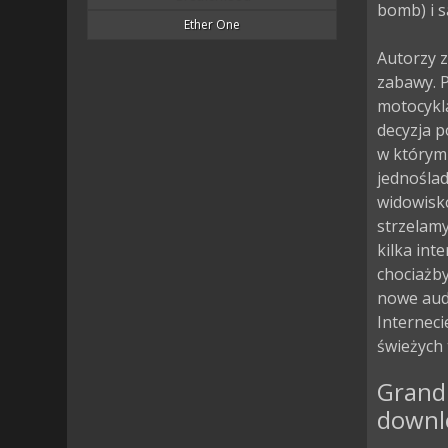
bomb) i s
Ether One
Autorzy z
zabawy. 
motocykla
decyzja p
w którym
jednośla
widowisko
strzelamy
kilka int
chociażby
nowe audy
Interneci
świeżych
Grand
downlo