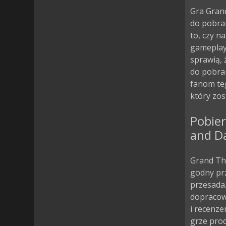
Gra Grand
do pobran
to, czy n
gameplay
sprawią, 
do pobra
fanom teg
który zos
Pobier
and Da
Grand Th
godny prz
przesada.
dopracowa
i recenze
grze pro