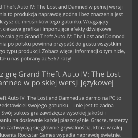
 Theft Auto IV: The Lost and Damned w pełnej wersji
ia to produkcja naprawdę godna i bez znaczenia jest
ależysz do miłośników tego gatunku. Wciągający
, ciekawa grafika i imponujące efekty dźwiękowe
że cała gra Grand Theft Auto IV: The Lost and Damned
nia po polsku powinna przypaść do gustu wszystkim
o typu produkcji. Zobacz więcej informacji o tym hicie,
tał u nas pobrany aż 5367 razy!
z grę Grand Theft Auto IV: The Lost
mned w polskiej wersji językowej
eft Auto IV: The Lost and Damned za darmo na PC to
edstawiciel swojego gatunku – i nie jest to żadna
 Swój sukces gra zawdzięcza wysokiej jakości i
niu na dosłownie każdej płaszczyźnie. Gracze, testerzy
nci zachwycają się głównie grywalnością, która w całej
ducenta Rockstar Games wypadła naprawdę świetnie.