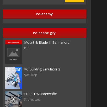
Polecamy
Polecane gry
Mount & Blade II: Bannerlord
RPG
tar
s
PC Building Simulator 2
Symulacje
tar
s
Project Wunderwaffe
Strategiczne