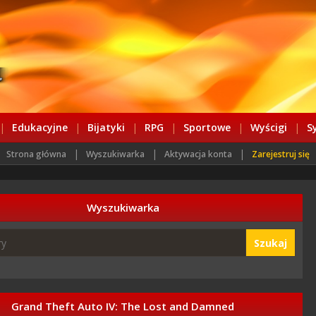
|
Edukacyjne
|
Bijatyki
|
RPG
|
Sportowe
|
Wyścigi
|
S
|
|
|
Strona główna
Wyszukiwarka
Aktywacja konta
Zarejestruj się
Wyszukiwarka
Szukaj
Grand Theft Auto IV: The Lost and Damned