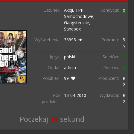
Gatunek:
Akcji,
TPP,
Kondycja:
Samochodowe,
Gangsterskie,
Sandbox
Wyświetlenia:
36993
Pobrano:
5367
razy
Język:
polski
Seedów:
258
Dodał:
admin
Peerów:
95
Polubień:
99
Producent:
Rocks
Game
Rok
13-04-
2010
Wydawca:
Rocks
produkcji:
Game
Poczekaj
15
sekund