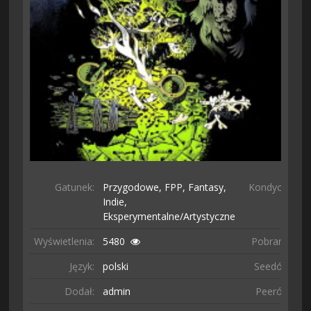
Gatunek:
Przygodowe,
FPP,
Fantasy,
Kondycja:
Indie,
Eksperymentalne/artystyczne
Wyświetlenia:
5480
Pobrano:
40
Język:
polski
Seedów:
5
Dodał:
admin
Peerów:
1