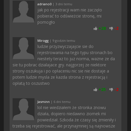
adriano0
| 3 dni temu
jak po rejestracji wam nie zaczęło
pobierać to odświeżcie stronę, mi
pomogło
+
28
-
2
Mirogg
| 9 godzin temu
ludzie przyzwyczajajcie sie do
rejestrowania na tego typu stronach bo
niestety teraz to juz norma, wazne ze da
sie tu pobrac dzialajace gry. najgorzej ze niektore
strony oszukuja i po opłaceniu nic sie nie dostaje a
potem ludzie mysla ze kazda strona z rejestracją i
opłatą to oszustwo
+
25
-
2
Jasminn
| 6 dni temu
lol nie wiedziałem że stronka znowu
działa, dopiero niedawno ziomek mi
powiedział. Szkoda że czasy się zmieniły i
trzeba się rejestrować, ale przynajmniej są najnowsze