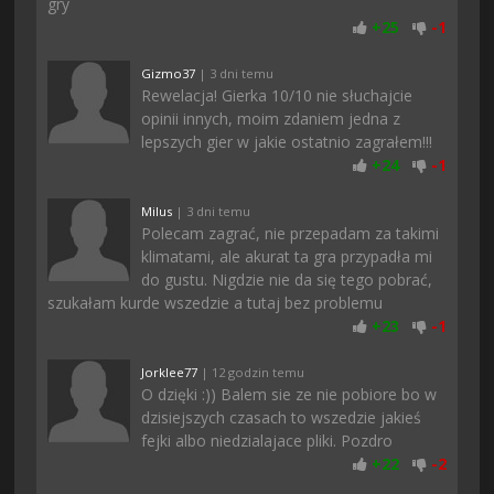
gry
+
25
-
1
Gizmo37
| 3 dni temu
Rewelacja! Gierka 10/10 nie słuchajcie
opinii innych, moim zdaniem jedna z
lepszych gier w jakie ostatnio zagrałem!!!
+
24
-
1
Milus
| 3 dni temu
Polecam zagrać, nie przepadam za takimi
klimatami, ale akurat ta gra przypadła mi
do gustu. Nigdzie nie da się tego pobrać,
szukałam kurde wszedzie a tutaj bez problemu
+
23
-
1
Jorklee77
| 12 godzin temu
O dzięki :)) Balem sie ze nie pobiore bo w
dzisiejszych czasach to wszedzie jakieś
fejki albo niedzialajace pliki. Pozdro
+
22
-
2