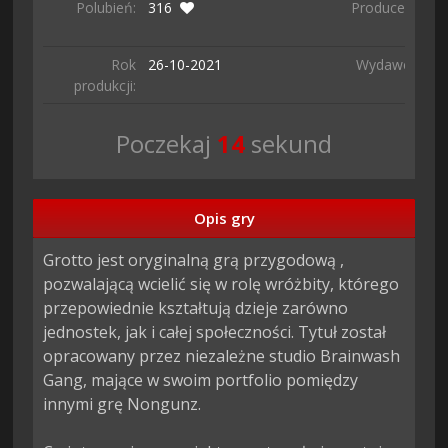
Polubień:
316
Producent:
B
G
Rok
26-10-
2021
Wydawca:
Di
produkcji:
Poczekaj
13
sekund
Opis gry
Grotto jest oryginalną grą przygodową , 
pozwalającą wcielić się w rolę wróżbity, którego 
przepowiednie kształtują dzieje zarówno 
jednostek, jak i całej społeczności. Tytuł został 
opracowany przez niezależne studio Brainwash 
Gang, mające w swoim portfolio pomiędzy 
innymi grę Nongunz.
