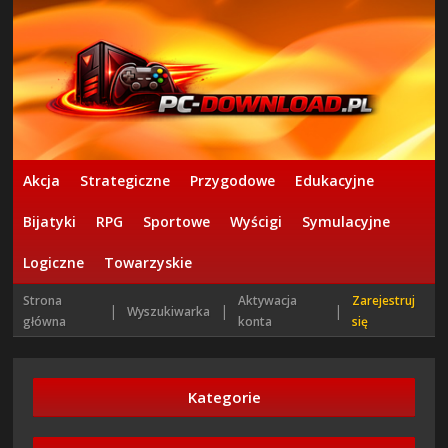
Akcja
Strategiczne
Przygodowe
Edukacyjne
Bijatyki
RPG
Sportowe
Wyścigi
Symulacyjne
Logiczne
Towarzyskie
Strona
Aktywacja
Zarejestruj
|
|
|
Wyszukiwarka
główna
konta
się
Kategorie