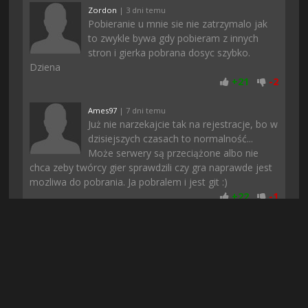
Zordon
| 3 dni temu
Pobieranie u mnie sie nie zatrzymalo jak
to zwykle bywa gdy pobieram z innych
stron i gierka pobrana dosyc szybko.
Dziena
+
21
-
2
Ames97
| 7 dni temu
Już nie narzekajcie tak na rejestracje, bo w
dzisiejszych czasach to normalność...
Może serwery są przeciążone albo nie
chca zeby twórcy gier sprawdzili czy gra naprawde jest
mozliwa do pobrania. Ja pobralem i jest git :)
+
22
-
1
Dominus
| 5 dni temu
Uwielbiam takie klimaty, wciąga od
samego początku i nie nudzi po czasie,
polecam każdemu
+
18
-
1