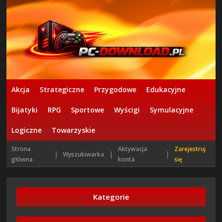
Akcja
Strategiczne
Przygodowe
Edukacyjne
Bijatyki
RPG
Sportowe
Wyścigi
Symulacyjne
Logiczne
Towarzyskie
Strona
Aktywacja
Zarejestruj
|
|
|
Wyszukiwarka
główna
konta
się
Kategorie