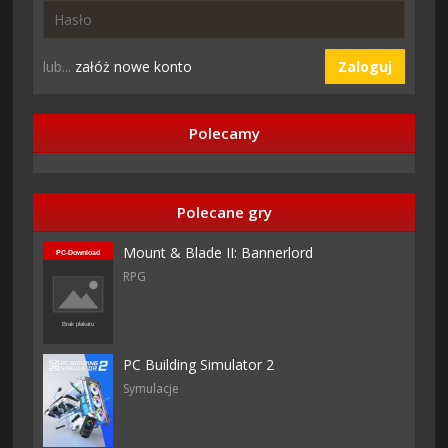
lub...
załóż nowe konto
Zaloguj
Polecamy
Polecane gry
Mount & Blade II: Bannerlord
RPG
PC Building Simulator 2
Symulacje