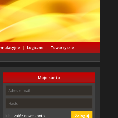
ymulacyjne
|
Logiczne
|
Towarzyskie
Moje konto
lub...
załóż nowe konto
Zaloguj