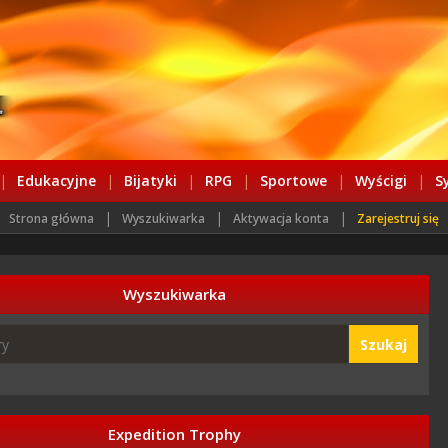
|
Edukacyjne
|
Bijatyki
|
RPG
|
Sportowe
|
Wyścigi
|
S
|
|
|
Strona główna
Wyszukiwarka
Aktywacja konta
Zarejestruj się
Wyszukiwarka
Szukaj
Expedition Trophy