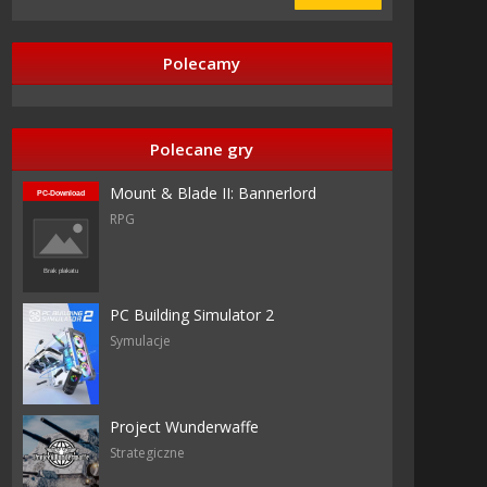
Polecamy
Polecane gry
Mount & Blade II: Bannerlord
RPG
PC Building Simulator 2
Symulacje
Project Wunderwaffe
Strategiczne